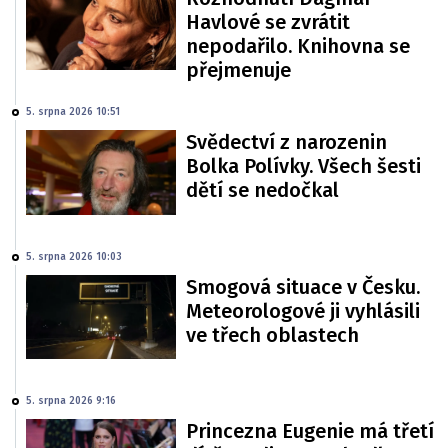
Havlové se zvrátit
nepodařilo. Knihovna se
přejmenuje
5. srpna 2026 10:51
Svědectví z narozenin
Bolka Polívky. Všech šesti
dětí se nedočkal
5. srpna 2026 10:03
Smogová situace v Česku.
Meteorologové ji vyhlásili
ve třech oblastech
5. srpna 2026 9:16
Princezna Eugenie má třetí