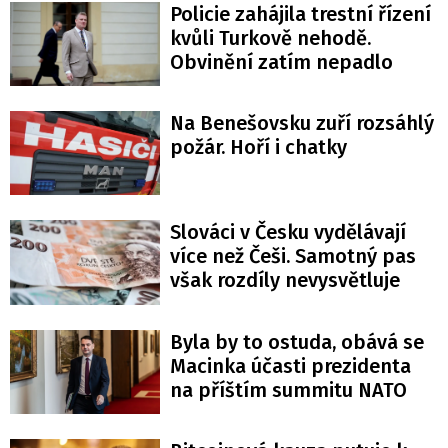
Policie zahájila trestní řízení
kvůli Turkově nehodě.
Obvinění zatím nepadlo
Na Benešovsku zuří rozsáhlý
požár. Hoří i chatky
Slováci v Česku vydělávají
více než Češi. Samotný pas
však rozdíly nevysvětluje
Byla by to ostuda, obává se
Macinka účasti prezidenta
na příštím summitu NATO