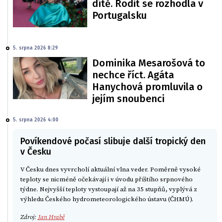
dítě. Rodit se rozhodla v
Portugalsku
5. srpna 2026 8:29
Dominika Mesarošová to
nechce říct. Agáta
Hanychová promluvila o
jejím snoubenci
5. srpna 2026 4:00
Povíkendové počasí slibuje další tropický den
v Česku
V Česku dnes vyvrcholí aktuální vlna veder. Poměrně vysoké
teploty se nicméně očekávají i v úvodu příštího srpnového
týdne. Nejvyšší teploty vystoupají až na 35 stupňů, vyplývá z
výhledu Českého hydrometeorologického ústavu (ČHMÚ).
Zdroj:
Jan Hrabě