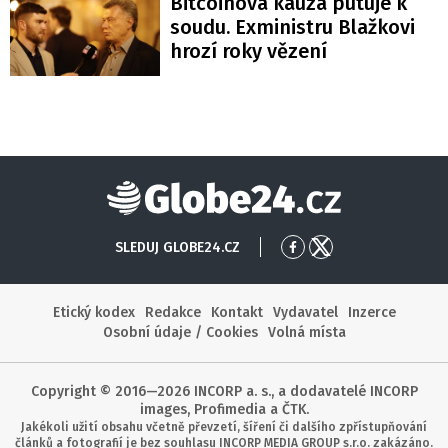
Bitcoinová kauza putuje k
soudu. Exministru Blažkovi
hrozí roky vězení
Globe24
SLEDUJ GLOBE24.CZ
Přejít
Přejít
na
na
Facebook
X
Etický kodex
Redakce
Kontakt
Vydavatel
Inzerce
Osobní údaje / Cookies
Volná místa
Copyright © 2016—2026 INCORP a. s., a dodavatelé INCORP
images, Profimedia a ČTK.
Jakékoli užití obsahu včetně převzetí, šíření či dalšího zpřístupňování
článků a fotografií je bez souhlasu INCORP MEDIA GROUP s.r.o. zakázáno.