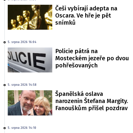
Češi vybírají adepta na
Oscara. Ve hře je pět
snímků
5. srpna 2026 16:04
Policie pátrá na
Mosteckém jezeře po dvou
pohřešovaných
5. srpna 2026 14:58
Španělská oslava
narozenin Štefana Margity.
Fanouškům přišel pozdrav
5. srpna 2026 14:10