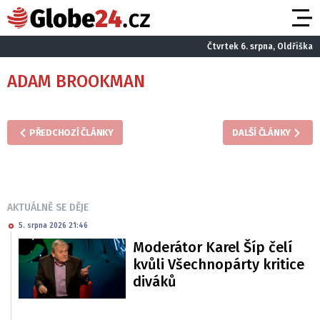
Čtvrtek 6. srpna, Oldřiška
ADAM BROOKMAN
PŘEDCHOZÍ ČLÁNKY
DALŠÍ ČLÁNKY
AKTUÁLNĚ SE DĚJE
5. srpna 2026 21:46
Moderátor Karel Šíp čelí
kvůli Všechnopárty kritice
diváků