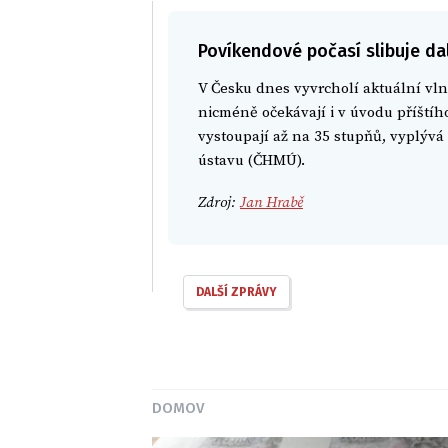
Povíkendové počasí slibuje dal
V Česku dnes vyvrcholí aktuální vln
nicméně očekávají i v úvodu příštíh
vystoupají až na 35 stupňů, vyplýv
ústavu (ČHMÚ).
Zdroj:
Jan Hrabě
DALŠÍ ZPRÁVY
DOMOV