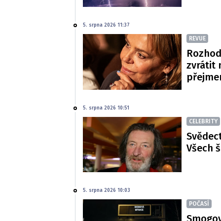
5. srpna 2026 11:37
REVUE
Rozhod
zvrátit
přejme
5. srpna 2026 10:51
CELEBRITY
Svědect
Všech š
5. srpna 2026 10:03
POČASÍ
Smogová