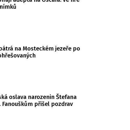
snímků
 pátrá na Mosteckém jezeře po
ohřešovaných
ká oslava narozenin Štefana
. Fanouškům přišel pozdrav