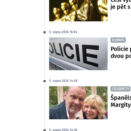
je pět 
5. srpna 2026 16:04
DOMOV
Policie
dvou p
5. srpna 2026 14:58
CELEBRITY
Španěls
Margity
5. srpna 2026 14:10