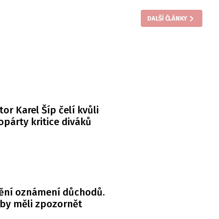
DALŠÍ ČLÁNKY
or Karel Šíp čelí kvůli
párty kritice diváků
ění oznámení důchodů.
 by měli zpozornět