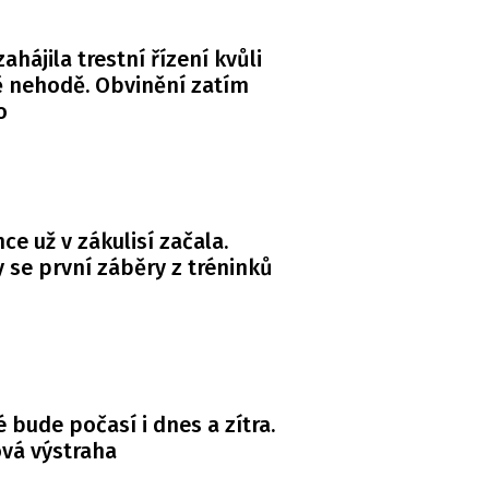
zahájila trestní řízení kvůli
 nehodě. Obvinění zatím
o
ce už v zákulisí začala.
y se první záběry z tréninků
é bude počasí i dnes a zítra.
ová výstraha