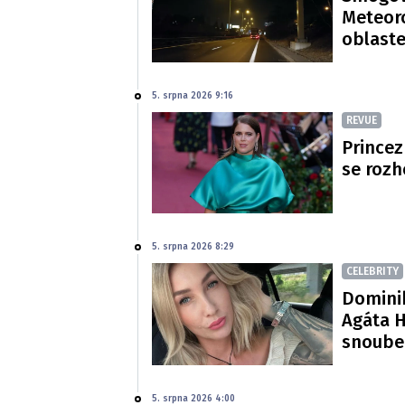
Meteoro
oblast
5. srpna 2026 9:16
REVUE
Princez
se rozh
5. srpna 2026 8:29
CELEBRITY
Dominik
Agáta H
snoube
5. srpna 2026 4:00