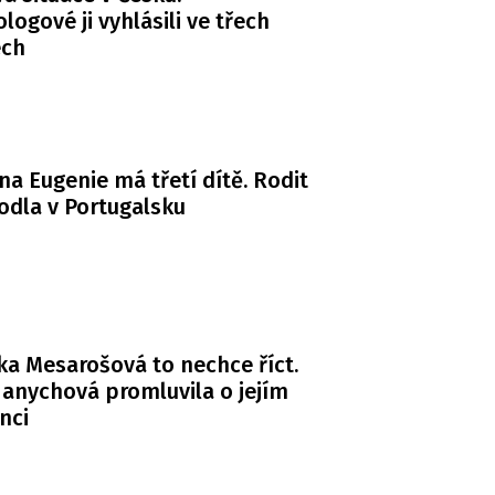
logové ji vyhlásili ve třech
ech
na Eugenie má třetí dítě. Rodit
odla v Portugalsku
a Mesarošová to nechce říct.
anychová promluvila o jejím
nci