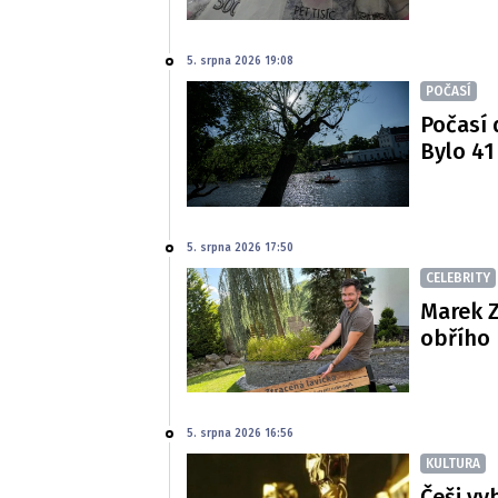
5. srpna 2026 19:08
POČASÍ
Počasí 
Bylo 41
5. srpna 2026 17:50
CELEBRITY
Marek Z
obřího 
5. srpna 2026 16:56
KULTURA
Češi vy