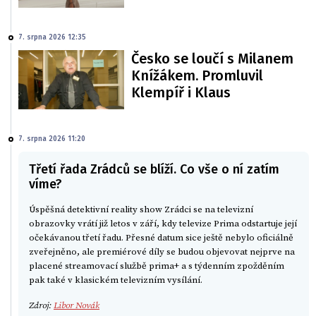
7. srpna 2026 12:35
Česko se loučí s Milanem
Knížákem. Promluvil
Klempíř i Klaus
7. srpna 2026 11:20
Třetí řada Zrádců se blíží. Co vše o ní zatím
víme?
Úspěšná detektivní reality show Zrádci se na televizní
obrazovky vrátí již letos v září, kdy televize Prima odstartuje její
očekávanou třetí řadu. Přesné datum sice ještě nebylo oficiálně
zveřejněno, ale premiérové díly se budou objevovat nejprve na
placené streamovací službě prima+ a s týdenním zpožděním
pak také v klasickém televizním vysílání.
Zdroj:
Libor Novák