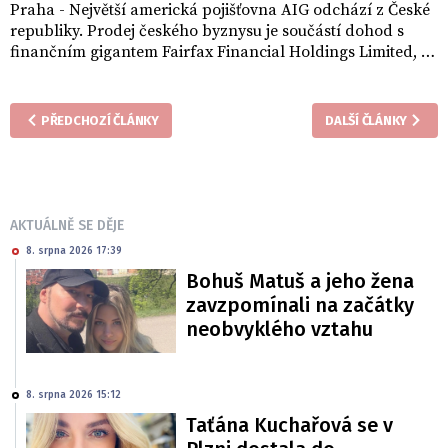
Praha - Největší americká pojišťovna AIG odchází z České
republiky. Prodej českého byznysu je součástí dohod s
finančním gigantem Fairfax Financial Holdings Limited, za
kterou stojí kanadský investor Prem Watsa srovnávaný s
Warrenem Buffettem.
PŘEDCHOZÍ ČLÁNKY
DALŠÍ ČLÁNKY
AKTUÁLNĚ SE DĚJE
8. srpna 2026 17:39
Bohuš Matuš a jeho žena
zavzpomínali na začátky
neobvyklého vztahu
8. srpna 2026 15:12
Taťána Kuchařová se v