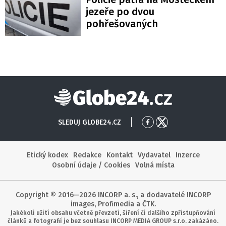
jezeře po dvou
pohřešovaných
Globe24
SLEDUJ GLOBE24.CZ
Přejít
Přejít
na
na
Facebook
X
Etický kodex
Redakce
Kontakt
Vydavatel
Inzerce
Osobní údaje / Cookies
Volná místa
Copyright © 2016—2026 INCORP a. s., a dodavatelé INCORP
images, Profimedia a ČTK.
Jakékoli užití obsahu včetně převzetí, šíření či dalšího zpřístupňování
článků a fotografií je bez souhlasu INCORP MEDIA GROUP s.r.o. zakázáno.