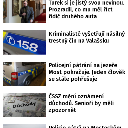
Turek si je jistý svou nevinou.
Prozradil, co mu měl říct
řidič druhého auta
Kriminalisté vyšetřují násilný
trestný čin na Valašsku
Policejní pátrání na jezeře
Most pokračuje. Jeden člověk
se stále pohřešuje
ČSSZ mění oznámení
důchodů. Senioři by měli
zpozornět
Policie pátrá na Mosteckém