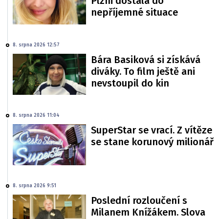
Plzni dostala do
nepříjemné situace
8. srpna 2026 12:57
Bára Basiková si získává
diváky. To film ještě ani
nevstoupil do kin
8. srpna 2026 11:04
SuperStar se vrací. Z vítěze
se stane korunový milionář
8. srpna 2026 9:51
Poslední rozloučení s
Milanem Knížákem. Slova