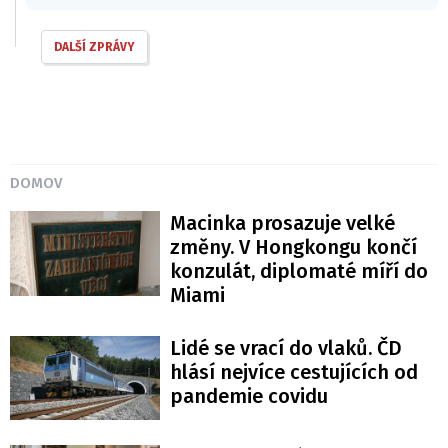
DALŠÍ ZPRÁVY
DOMOV
Macinka prosazuje velké
změny. V Hongkongu končí
konzulát, diplomaté míří do
Miami
Lidé se vrací do vlaků. ČD
hlásí nejvíce cestujících od
pandemie covidu