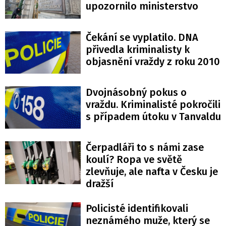
upozornilo ministerstvo
Čekání se vyplatilo. DNA
přivedla kriminalisty k
objasnění vraždy z roku 2010
Dvojnásobný pokus o
vraždu. Kriminalisté pokročili
s případem útoku v Tanvaldu
Čerpadláři to s námi zase
koulí? Ropa ve světě
zlevňuje, ale nafta v Česku je
dražší
Policisté identifikovali
neznámého muže, který se