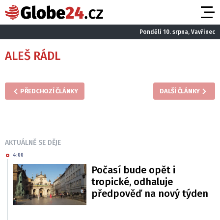
Pondělí 10. srpna, Vavřinec
ALEŠ RÁDL
PŘEDCHOZÍ ČLÁNKY
DALŠÍ ČLÁNKY
AKTUÁLNĚ SE DĚJE
4:00
Počasí bude opět i
tropické, odhaluje
předpověď na nový týden