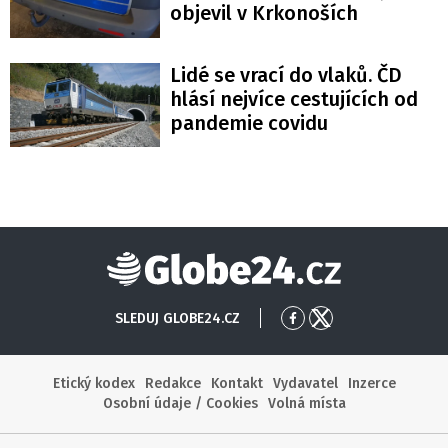
objevil v Krkonoších
Lidé se vrací do vlaků. ČD
hlásí nejvíce cestujících od
pandemie covidu
Globe24
SLEDUJ GLOBE24.CZ
Přejít
Přejít
na
na
Facebook
X
Etický kodex
Redakce
Kontakt
Vydavatel
Inzerce
Osobní údaje / Cookies
Volná místa