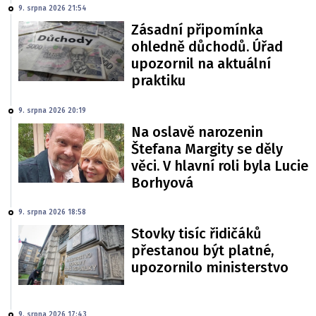
9. srpna 2026 21:54
Zásadní připomínka
ohledně důchodů. Úřad
upozornil na aktuální
praktiku
9. srpna 2026 20:19
Na oslavě narozenin
Štefana Margity se děly
věci. V hlavní roli byla Lucie
Borhyová
9. srpna 2026 18:58
Stovky tisíc řidičáků
přestanou být platné,
upozornilo ministerstvo
9. srpna 2026 17:43