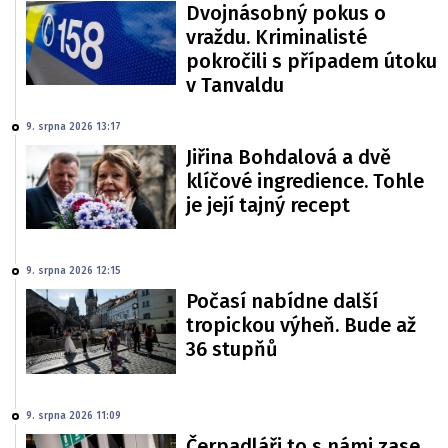
Dvojnásobný pokus o
vraždu. Kriminalisté
pokročili s případem útoku
v Tanvaldu
9. srpna 2026 13:17
Jiřina Bohdalová a dvě
klíčové ingredience. Tohle
je její tajný recept
9. srpna 2026 12:15
Počasí nabídne další
tropickou výheň. Bude až
36 stupňů
9. srpna 2026 11:09
Čerpadláři to s námi zase