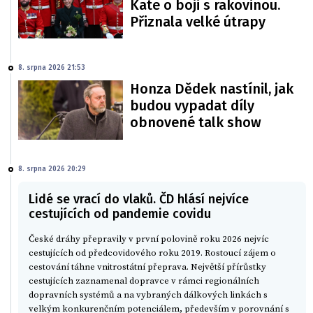
Kate o boji s rakovinou.
Přiznala velké útrapy
8. srpna 2026 21:53
Honza Dědek nastínil, jak
budou vypadat díly
obnovené talk show
8. srpna 2026 20:29
Lidé se vrací do vlaků. ČD hlásí nejvíce
cestujících od pandemie covidu
České dráhy přepravily v první polovině roku 2026 nejvíc
cestujících od předcovidového roku 2019. Rostoucí zájem o
cestování táhne vnitrostátní přeprava. Největší přírůstky
cestujících zaznamenal dopravce v rámci regionálních
dopravních systémů a na vybraných dálkových linkách s
velkým konkurenčním potenciálem, především v porovnání s