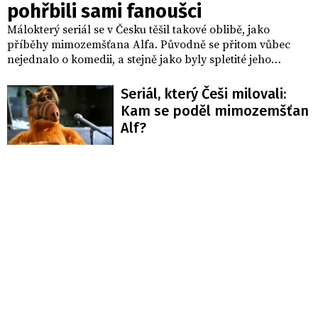
pohřbili sami fanoušci
Málokterý seriál se v Česku těšil takové oblibě, jako
příběhy mimozemšťana Alfa. Původně se přitom vůbec
nejednalo o komedii, a stejně jako byly spletité jeho
začátky, byl i náhlý jeho konec. Alf totiž pravděpodobně
vůbec neměl být ukončen. Proč k tomu došlo ale nikdo
Seriál, který Češi milovali:
neví.
Kam se poděl mimozemšťan
Alf?