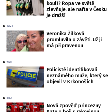
koulí? Ropa ve světě
zlevňuje, ale nafta v Česku
je dražší
10:21
Veronika Žilková
promluvila o závěti. Už ji
má připravenou
9:28
Policisté identifikovali
neznámého muže, který se
objevil v Krkonoších
8:32
Nová zpověď princezny
Kate o boji s rakovinou.