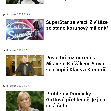
8. srpna 2026 11:04
SuperStar se vrací. Z vítěze
se stane korunový milionář
8. srpna 2026 9:51
Poslední rozloučení s
Milanem Knížákem. Slova
se chopili Klaus a Klempíř
8. srpna 2026 8:37
Problémy Dominiky
Gottové přehledně. Je jich
celá řada