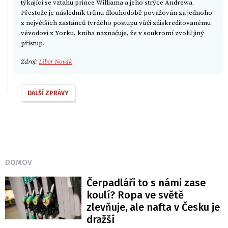
týkající se vztahu prince Williama a jeho strýce Andrewa.
Přestože je následník trůnu dlouhodobě považován za jednoho
z největších zastánců tvrdého postupu vůči zdiskreditovanému
vévodovi z Yorku, kniha naznačuje, že v soukromí zvolil jiný
přístup.
Zdroj:
Libor Novák
DALŠÍ ZPRÁVY
DOMOV
Čerpadláři to s námi zase
koulí? Ropa ve světě
zlevňuje, ale nafta v Česku je
dražší