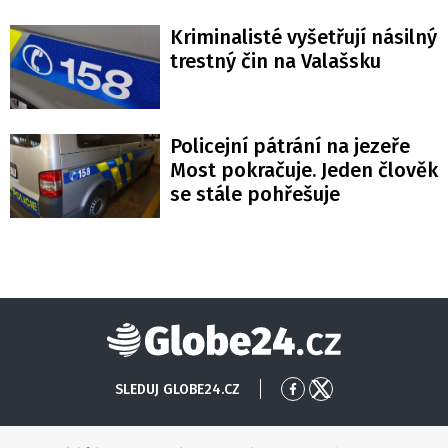
Kriminalisté vyšetřují násilný
trestný čin na Valašsku
Policejní pátrání na jezeře
Most pokračuje. Jeden člověk
se stále pohřešuje
Globe24
SLEDUJ GLOBE24.CZ
Přejít
Přejít
na
na
Facebook
X