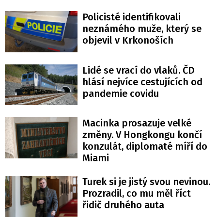
Policisté identifikovali
neznámého muže, který se
objevil v Krkonoších
Lidé se vrací do vlaků. ČD
hlásí nejvíce cestujících od
pandemie covidu
Macinka prosazuje velké
změny. V Hongkongu končí
konzulát, diplomaté míří do
Miami
Turek si je jistý svou nevinou.
Prozradil, co mu měl říct
řidič druhého auta