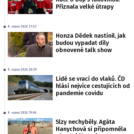
Přiznala velké útrapy
8. srpna 2026 21:53
Honza Dědek nastínil, jak
budou vypadat díly
obnovené talk show
8. srpna 2026 20:29
Lidé se vrací do vlaků. ČD
hlásí nejvíce cestujících od
pandemie covidu
8. srpna 2026 19:06
Slzy nechyběly. Agáta
Hanychová si připomněla