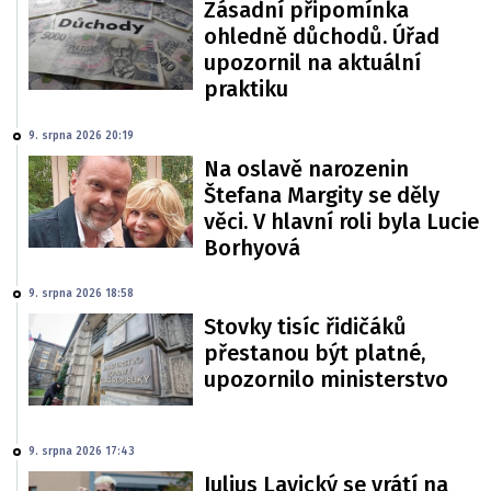
Zásadní připomínka
ohledně důchodů. Úřad
upozornil na aktuální
praktiku
9. srpna 2026 20:19
Na oslavě narozenin
Štefana Margity se děly
věci. V hlavní roli byla Lucie
Borhyová
9. srpna 2026 18:58
Stovky tisíc řidičáků
přestanou být platné,
upozornilo ministerstvo
9. srpna 2026 17:43
Julius Lavický se vrátí na