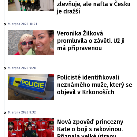
zlevňuje, ale nafta v Česku
je dražší
9. srpna 2026 10:21
Veronika Žilková
promluvila o závěti. Už ji
má připravenou
9. srpna 2026 9:28
Policisté identifikovali
neznámého muže, který se
objevil v Krkonoších
9. srpna 2026 8:32
Nová zpověď princezny
Kate o boji s rakovinou.
Přiznala velké útrapy