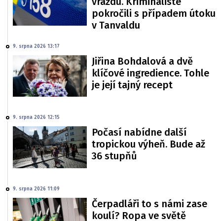
vraždu. Kriminalisté
pokročili s případem útoku
v Tanvaldu
9. srpna 2026 13:17
Jiřina Bohdalová a dvě
klíčové ingredience. Tohle
je její tajný recept
9. srpna 2026 12:15
Počasí nabídne další
tropickou výheň. Bude až
36 stupňů
9. srpna 2026 11:09
Čerpadláři to s námi zase
koulí? Ropa ve světě