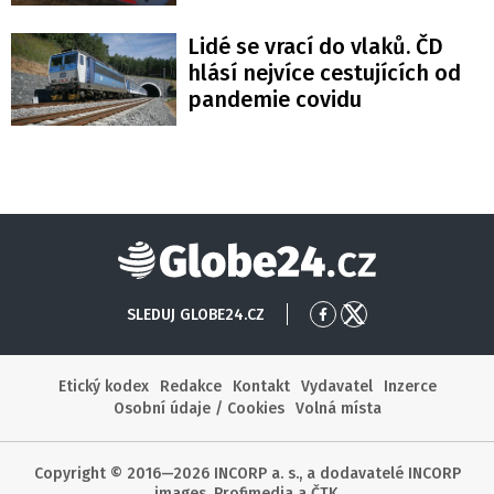
Lidé se vrací do vlaků. ČD
hlásí nejvíce cestujících od
pandemie covidu
Globe24
SLEDUJ GLOBE24.CZ
Přejít
Přejít
na
na
Facebook
X
Etický kodex
Redakce
Kontakt
Vydavatel
Inzerce
Osobní údaje / Cookies
Volná místa
Copyright © 2016—2026 INCORP a. s., a dodavatelé INCORP
images, Profimedia a ČTK.