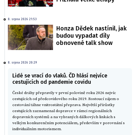
8. srpna 2026 21:53
Honza Dědek nastínil, jak
budou vypadat díly
obnovené talk show
8. srpna 2026 20:29
Lidé se vrací do vlaků. ČD hlásí nejvíce
cestujících od pandemie covidu
České dráhy přepravily v první polovině roku 2026 nejvíc
cestujících od předcovidového roku 2019. Rostoucí zájem o
cestování táhne vnitrostátní přeprava. Největší přírůstky
cestujících zaznamenal dopravce v rámci regionálních
dopravních systémů a na vybraných dálkových linkách s
velkým konkurenčním potenciálem, především v porovnání s
individuálním motorismem.