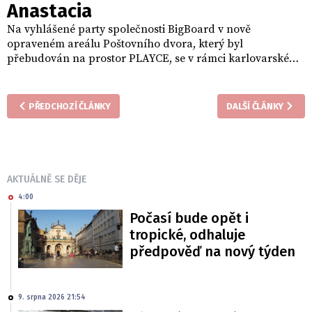
Anastacia
Na vyhlášené party společnosti BigBoard v nově
opraveném areálu Poštovního dvora, který byl
přebudován na prostor PLAYCE, se v rámci karlovarského
filmového festivalu sešla řada vlivných osobností z oblasti
šoubyznysu i politiky. Tradiční večírek, který moderoval
Libor Bouček a na němž jako hlavní hudební hvězda
PŘEDCHOZÍ ČLÁNKY
DALŠÍ ČLÁNKY
vystoupila americká zpěvačka Anastacia, přilákal i
politické rivaly. Na místě tak vzniklo mírné napětí, jelikož
se zde potkali zástupci znesvářených politických táborů,
kteří spolu běžně komunikují spíše skrze ostré debaty a
sociální sítě.
AKTUÁLNĚ SE DĚJE
4:00
Počasí bude opět i
tropické, odhaluje
předpověď na nový týden
9. srpna 2026 21:54