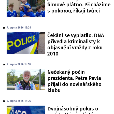
filmové plátno. Přicházíme
s pokorou, říkají tvůrci
9. srpna 2026 16:26
Čekání se vyplatilo. DNA
přivedla kriminalisty k
objasnění vraždy z roku
2010
9. srpna 2026 15:10
Nečekaný počin
prezidenta. Petra Pavla
přijali do novinářského
klubu
9. srpna 2026 14:22
Dvojnásobný pokus o