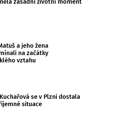
něla zásadní životní moment
atuš a jeho žena
ínali na začátky
klého vztahu
Kuchařová se v Plzni dostala
íjemné situace