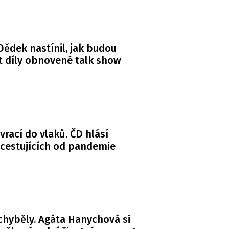
ědek nastínil, jak budou
 díly obnovené talk show
 vrací do vlaků. ČD hlásí
 cestujících od pandemie
chyběly. Agáta Hanychová si