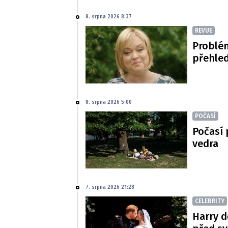
8. srpna 2026 8:37
REVUE
Problé
přehled
8. srpna 2026 5:00
POČASÍ
Počasí 
vedra
7. srpna 2026 21:28
CELEBRITY
Harry d