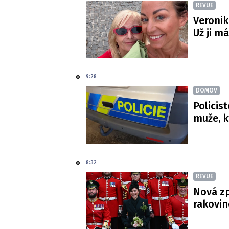
REVUE
Veronik
Už ji m
9:28
DOMOV
Policis
muže, k
8:32
REVUE
Nová zp
rakovin