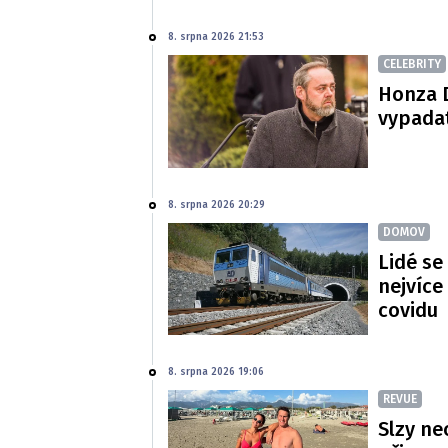
8. srpna 2026 21:53
CELEBRITY
Honza D
vypadat
8. srpna 2026 20:29
DOMOV
Lidé se
nejvíce
covidu
8. srpna 2026 19:06
REVUE
Slzy ne