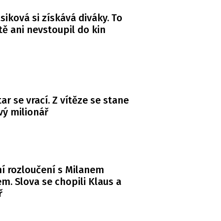
siková si získává diváky. To
ště ani nevstoupil do kin
ar se vrací. Z vítěze se stane
ý milionář
í rozloučení s Milanem
m. Slova se chopili Klaus a
ř