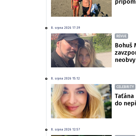
připom
8. srpna 2026 17:39
REVUE
Bohuš M
zavzpom
neobvy
8. srpna 2026 15:12
CELEBRITY
Taťána 
do nepř
8. srpna 2026 12:57