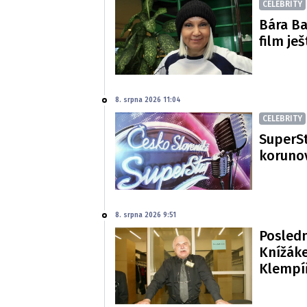
CELEBRITY
Bára Ba
film je
8. srpna 2026 11:04
CELEBRITY
SuperSt
korunov
8. srpna 2026 9:51
Posledn
Knížáke
Klempí