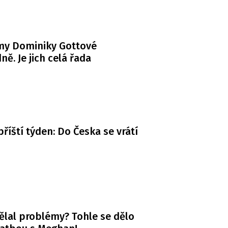
my Dominiky Gottové
ně. Je jich celá řada
příští týden: Do Česka se vrátí
ělal problémy? Tohle se dělo