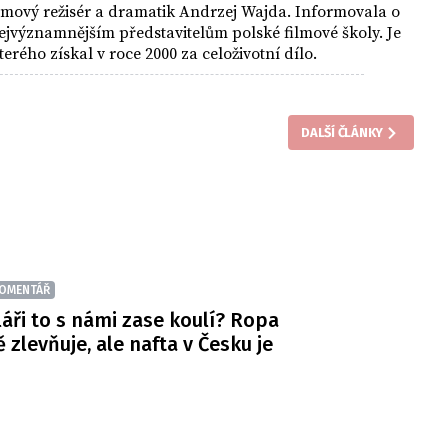
filmový režisér a dramatik Andrzej Wajda. Informovala o
ejvýznamnějším představitelům polské filmové školy. Je
erého získal v roce 2000 za celoživotní dílo.
DALŠÍ ČLÁNKY
OMENTÁŘ
áři to s námi zase koulí? Ropa
ě zlevňuje, ale nafta v Česku je