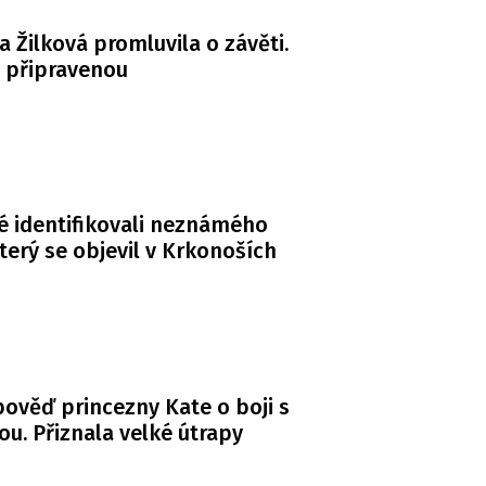
a Žilková promluvila o závěti.
á připravenou
té identifikovali neznámého
terý se objevil v Krkonoších
ověď princezny Kate o boji s
ou. Přiznala velké útrapy