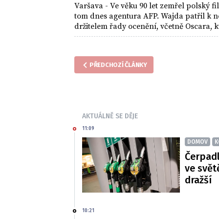
Varšava - Ve věku 90 let zemřel polský 
tom dnes agentura AFP. Wajda patřil k n
držitelem řady ocenění, včetně Oscara, kt
PŘEDCHOZÍ ČLÁNKY
AKTUÁLNĚ SE DĚJE
11:09
DOMOV
K
Čerpadl
ve svět
dražší
10:21