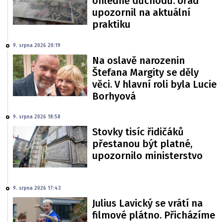
ohledně důchodů. Úřad
upozornil na aktuální
praktiku
9. srpna 2026 20:19
Na oslavě narozenin
Štefana Margity se děly
věci. V hlavní roli byla Lucie
Borhyová
9. srpna 2026 18:58
Stovky tisíc řidičáků
přestanou být platné,
upozornilo ministerstvo
9. srpna 2026 17:43
Julius Lavický se vrátí na
filmové plátno. Přicházíme