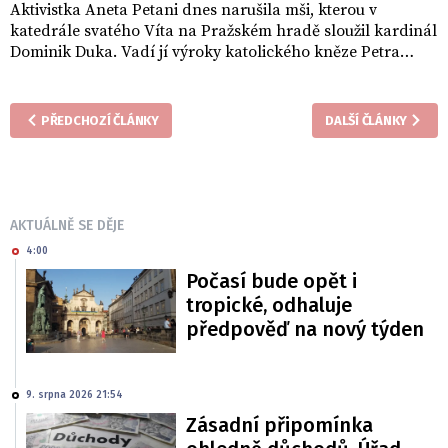
Aktivistka Aneta Petani dnes narušila mši, kterou v
katedrále svatého Víta na Pražském hradě sloužil kardinál
Dominik Duka. Vadí jí výroky katolického kněze Petra
Piťhy o homosexuálech a jeho výklad Istanbulské úmluvy.
Kritizuje také to, že se za Piťhu postavil Duka.
PŘEDCHOZÍ ČLÁNKY
DALŠÍ ČLÁNKY
AKTUÁLNĚ SE DĚJE
4:00
Počasí bude opět i
tropické, odhaluje
předpověď na nový týden
9. srpna 2026 21:54
Zásadní připomínka