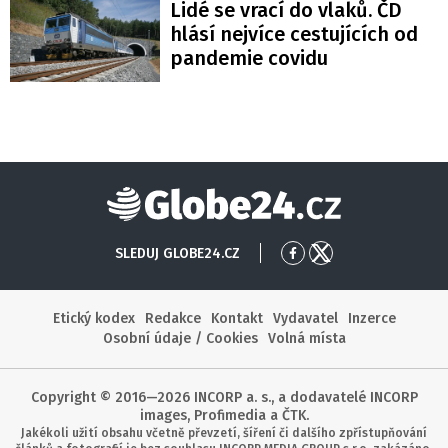
Lidé se vrací do vlaků. ČD
hlásí nejvíce cestujících od
pandemie covidu
Globe24
SLEDUJ GLOBE24.CZ
Přejít
Přejít
na
na
Facebook
X
Etický kodex
Redakce
Kontakt
Vydavatel
Inzerce
Osobní údaje / Cookies
Volná místa
Copyright © 2016—2026 INCORP a. s., a dodavatelé INCORP
images, Profimedia a ČTK.
Jakékoli užití obsahu včetně převzetí, šíření či dalšího zpřístupňování