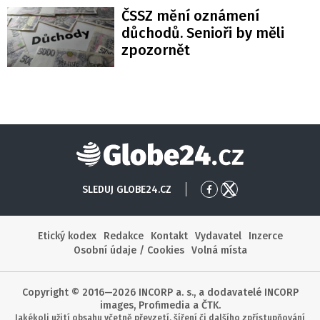
ČSSZ mění oznámení
důchodů. Senioři by měli
zpozornět
Globe24
SLEDUJ GLOBE24.CZ
Přejít
Přejít
na
na
Facebook
X
Etický kodex
Redakce
Kontakt
Vydavatel
Inzerce
Osobní údaje / Cookies
Volná místa
Copyright © 2016—2026 INCORP a. s., a dodavatelé INCORP
images, Profimedia a ČTK.
Jakékoli užití obsahu včetně převzetí, šíření či dalšího zpřístupňování