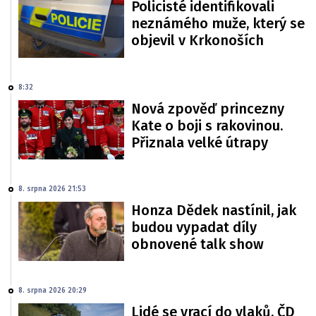
Policisté identifikovali
neznámého muže, který se
objevil v Krkonoších
8:32
Nová zpověď princezny
Kate o boji s rakovinou.
Přiznala velké útrapy
8. srpna 2026 21:53
Honza Dědek nastínil, jak
budou vypadat díly
obnovené talk show
8. srpna 2026 20:29
Lidé se vrací do vlaků. ČD