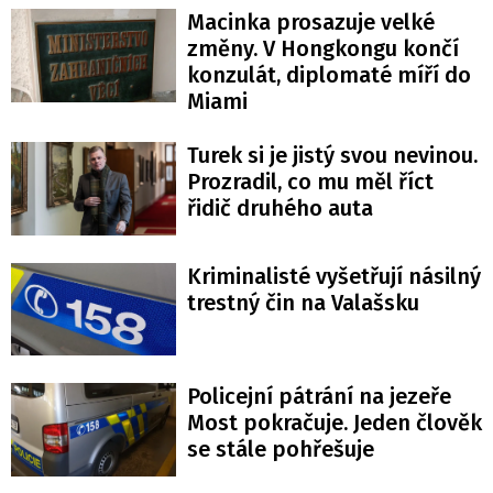
Macinka prosazuje velké
změny. V Hongkongu končí
konzulát, diplomaté míří do
Miami
Turek si je jistý svou nevinou.
Prozradil, co mu měl říct
řidič druhého auta
Kriminalisté vyšetřují násilný
trestný čin na Valašsku
Policejní pátrání na jezeře
Most pokračuje. Jeden člověk
se stále pohřešuje