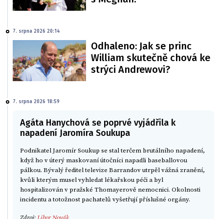
7. srpna 2026 20:14
Odhaleno: Jak se princ
William skutečně chová ke
strýci Andrewovi?
7. srpna 2026 18:59
Agáta Hanychová se poprvé vyjádřila k
napadení Jaromíra Soukupa
Podnikatel Jaromír Soukup se stal terčem brutálního napadení,
když ho v úterý maskovaní útočníci napadli baseballovou
pálkou. Bývalý ředitel televize Barrandov utrpěl vážná zranění,
kvůli kterým musel vyhledat lékařskou péči a byl
hospitalizován v pražské Thomayerově nemocnici. Okolnosti
incidentu a totožnost pachatelů vyšetřují příslušné orgány.
Zdroj:
Libor Novák