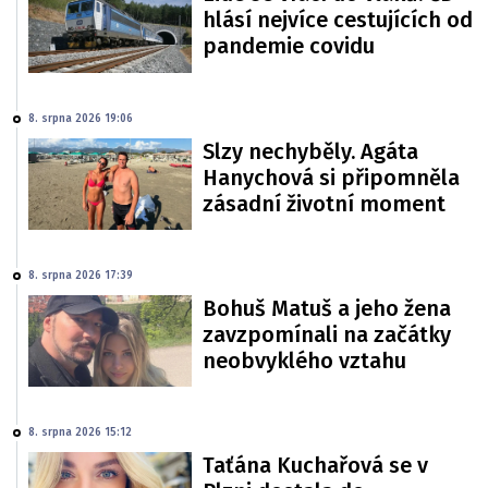
hlásí nejvíce cestujících od
pandemie covidu
8. srpna 2026 19:06
Slzy nechyběly. Agáta
Hanychová si připomněla
zásadní životní moment
8. srpna 2026 17:39
Bohuš Matuš a jeho žena
zavzpomínali na začátky
neobvyklého vztahu
8. srpna 2026 15:12
Taťána Kuchařová se v