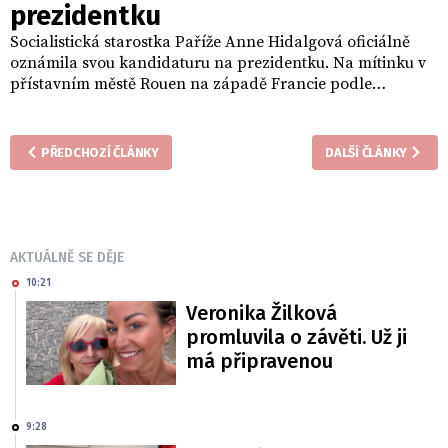
prezidentku
Socialistická starostka Paříže Anne Hidalgová oficiálně
oznámila svou kandidaturu na prezidentku. Na mítinku v
přístavním městě Rouen na západě Francie podle
francouzských médií prohlásila, že chce bojovat proti
nenávisti a nabídnout šanci všem dětem, stejně jako ji
dostala ona. Hidalgová v projevu vzpomínala i na své
PŘEDCHOZÍ ČLÁNKY
DALŠÍ ČLÁNKY
rodiče, elektrikáře v docích a švadlenu, a na své dětství ve
Španělsku.
AKTUÁLNĚ SE DĚJE
10:21
Veronika Žilková
promluvila o závěti. Už ji
má připravenou
9:28