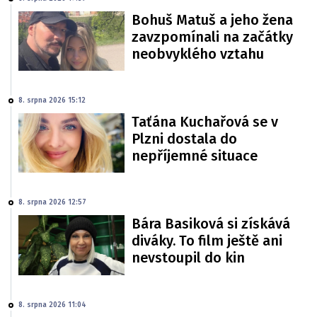
Bohuš Matuš a jeho žena
zavzpomínali na začátky
neobvyklého vztahu
8. srpna 2026 15:12
Taťána Kuchařová se v
Plzni dostala do
nepříjemné situace
8. srpna 2026 12:57
Bára Basiková si získává
diváky. To film ještě ani
nevstoupil do kin
8. srpna 2026 11:04