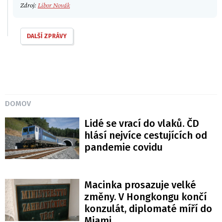
Zdroj:
Libor Novák
DALŠÍ ZPRÁVY
DOMOV
Lidé se vrací do vlaků. ČD
hlásí nejvíce cestujících od
pandemie covidu
Macinka prosazuje velké
změny. V Hongkongu končí
konzulát, diplomaté míří do
Miami