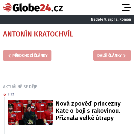
Neděle 9. srpna, Roman
ANTONÍN KRATOCHVÍL
PŘEDCHOZÍ ČLÁNKY
DALŠÍ ČLÁNKY
AKTUÁLNĚ SE DĚJE
8:32
Nová zpověď princezny
Kate o boji s rakovinou.
Přiznala velké útrapy