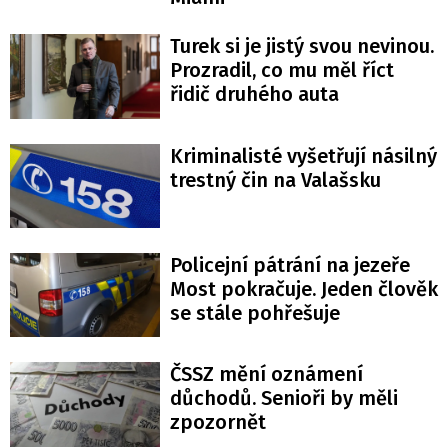
Turek si je jistý svou nevinou.
Prozradil, co mu měl říct
řidič druhého auta
Kriminalisté vyšetřují násilný
trestný čin na Valašsku
Policejní pátrání na jezeře
Most pokračuje. Jeden člověk
se stále pohřešuje
ČSSZ mění oznámení
důchodů. Senioři by měli
zpozornět