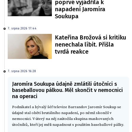
poprvé vyjádřila k
napadení Jaromíra
Soukupa
7. srpna 2026 17:44
Kateřina Brožová si kritiku
nenechala líbit. Přišla
tvrdá reakce
7. srpna 2026 16:28
Jaromíra Soukupa údajně zmlátili útočníci s
baseballovou pálkou. Měl skončit v nemocnici
na operaci
Podnikatel a bývalý šéf televize Barrandov Jaromír Soukup se
údajně stal obětí brutálního napadení, po němž skončil v
nemocnici. V úterý na něj zaútočila skupina maskovaných
útočníků, kteří jej měli napadnout s použitím baseballové pálky.