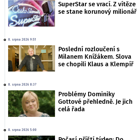
SuperStar se vrací. Z vítěze
se stane korunový milionář
8. srpna 2026 9:51
Poslední rozloučení s
Milanem Knížákem. Slova
se chopili Klaus a Klempíř
8. srpna 2026 8:37
Problémy Dominiky
Gottové přehledně. Je jich
celá řada
8. srpna 2026 5:00
Počasí příští týden: Do