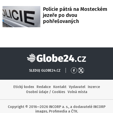
Policie pátrá na Mosteckém
jezeře po dvou
pohřešovaných
Globe24
SLEDUJ GLOBE24.CZ
Přejít
Přejít
na
na
Facebook
X
Etický kodex
Redakce
Kontakt
Vydavatel
Inzerce
Osobní údaje / Cookies
Volná místa
Copyright © 2016—2026 INCORP a. s., a dodavatelé INCORP
images, Profimedia a ČTK.