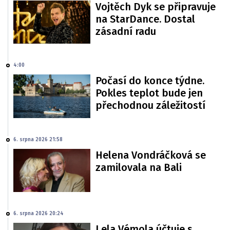
Vojtěch Dyk se připravuje
na StarDance. Dostal
zásadní radu
4:00
Počasí do konce týdne.
Pokles teplot bude jen
přechodnou záležitostí
6. srpna 2026 21:58
Helena Vondráčková se
zamilovala na Bali
6. srpna 2026 20:24
Lela Vémola účtuje s