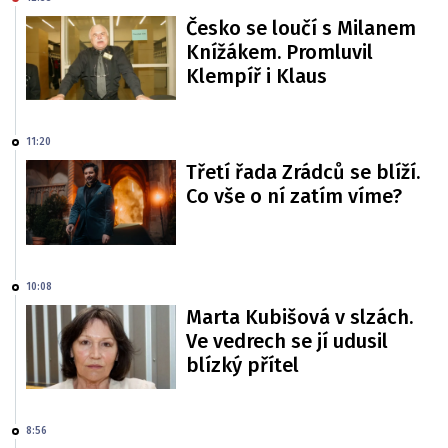
Česko se loučí s Milanem
Knížákem. Promluvil
Klempíř i Klaus
11:20
Třetí řada Zrádců se blíží.
Co vše o ní zatím víme?
10:08
Marta Kubišová v slzách.
Ve vedrech se jí udusil
blízký přítel
8:56