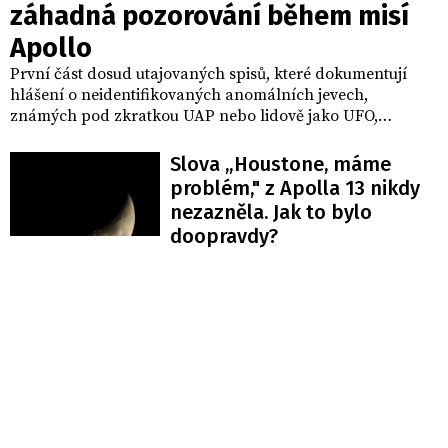
záhadná pozorování během misí
Apollo
První část dosud utajovaných spisů, které dokumentují
hlášení o neidentifikovaných anomálních jevech,
známých pod zkratkou UAP nebo lidově jako UFO,
odhalují záznamy o blízkých setkáních během měsíčních
misí Apollo 12 a Apollo 17. Zveřejnění těchto dokumentů je
Slova „Houstone, máme
přímým výsledkem nařízení prezidenta Donalda Trumpa,
problém," z Apolla 13 nikdy
který v zájmu naprosté transparentnosti nařídil proces
nezazněla. Jak to bylo
identifikace a odtajnění vládních dokumentů souvisejících
doopravdy?
s těmito fenomény.