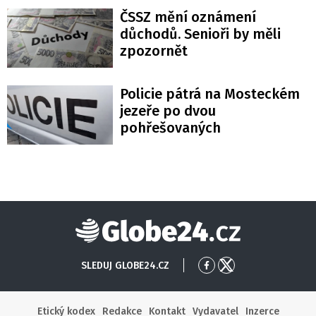
ČSSZ mění oznámení
důchodů. Senioři by měli
zpozornět
Policie pátrá na Mosteckém
jezeře po dvou
pohřešovaných
Globe24
SLEDUJ GLOBE24.CZ
Přejít
Přejít
na
na
Facebook
X
Etický kodex
Redakce
Kontakt
Vydavatel
Inzerce