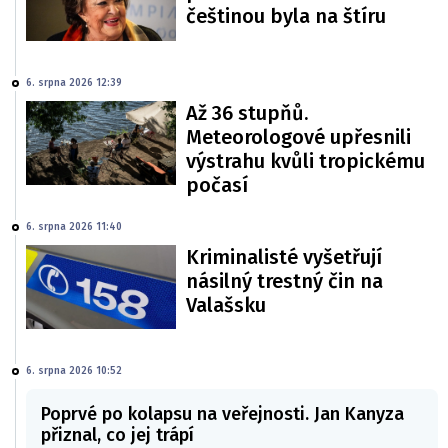
češtinou byla na štíru
6. srpna 2026 12:39
Až 36 stupňů.
Meteorologové upřesnili
výstrahu kvůli tropickému
počasí
6. srpna 2026 11:40
Kriminalisté vyšetřují
násilný trestný čin na
Valašsku
6. srpna 2026 10:52
Poprvé po kolapsu na veřejnosti. Jan Kanyza
přiznal, co jej trápí