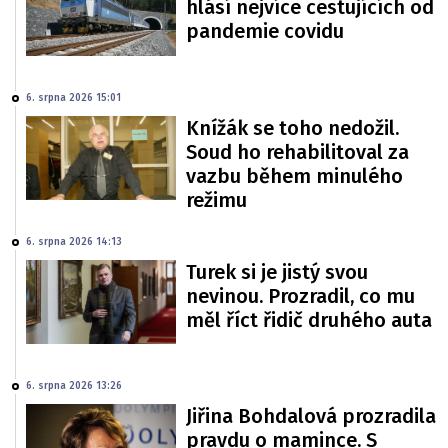
hlásí nejvíce cestujících od
pandemie covidu
6. srpna 2026 15:01
Knížák se toho nedožil.
Soud ho rehabilitoval za
vazbu během minulého
režimu
6. srpna 2026 14:13
Turek si je jistý svou
nevinou. Prozradil, co mu
měl říct řidič druhého auta
6. srpna 2026 13:26
Jiřina Bohdalová prozradila
pravdu o mamince. S