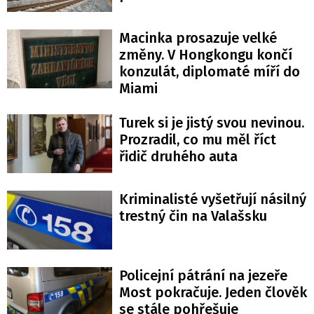
Macinka prosazuje velké
změny. V Hongkongu končí
konzulát, diplomaté míří do
Miami
Turek si je jistý svou nevinou.
Prozradil, co mu měl říct
řidič druhého auta
Kriminalisté vyšetřují násilný
trestný čin na Valašsku
Policejní pátrání na jezeře
Most pokračuje. Jeden člověk
se stále pohřešuje