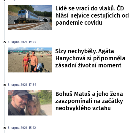
Lidé se vrací do vlaků. ČD
hlásí nejvíce cestujících od
pandemie covidu
8. srpna 2026 19:06
Slzy nechyběly. Agáta
Hanychová si připomněla
zásadní životní moment
8. srpna 2026 17:39
Bohuš Matuš a jeho žena
zavzpomínali na začátky
neobvyklého vztahu
8. srpna 2026 15:12