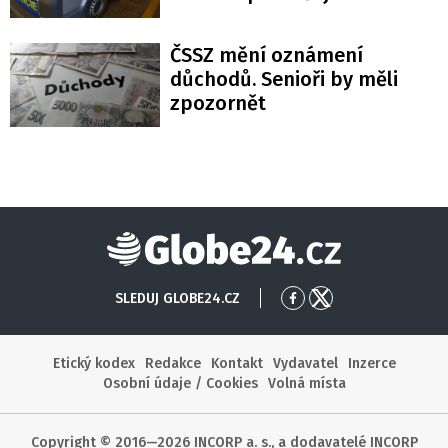
ČSSZ mění oznámení
důchodů. Senioři by měli
zpozornět
Globe24
SLEDUJ GLOBE24.CZ
Přejít
Přejít
na
na
Facebook
X
Etický kodex
Redakce
Kontakt
Vydavatel
Inzerce
Osobní údaje / Cookies
Volná místa
Copyright © 2016—2026 INCORP a. s., a dodavatelé INCORP