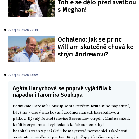
Tohle se dělo před svatbou
s Meghan!
7. srpna 2026 20:14
Odhaleno: Jak se princ
William skutečně chová ke
strýci Andrewovi?
7. srpna 2026 18:59
Agáta Hanychová se poprvé vyjádřila k
napadení Jaromíra Soukupa
Podnikatel Jaromír Soukup se stal terčem brutálního napadení,
když ho v úterý maskovaní útočníci napadli baseballovou
pálkou. Bývalý ředitel televize Barrandov utrpěl vážná zranění,
kvůli kterým musel vyhledat lékařskou péči a byl
hospitalizován v pražské Thomayerově nemocnici. Okolnosti
incidentu a totožnost pachatelů vyšetřují příslušné orgány.