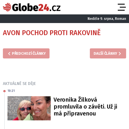
Neděle 9. srpna, Roman
AVON POCHOD PROTI RAKOVINĚ
PŘEDCHOZÍ ČLÁNKY
DALŠÍ ČLÁNKY
AKTUÁLNĚ SE DĚJE
10:21
Veronika Žilková
promluvila o závěti. Už ji
má připravenou