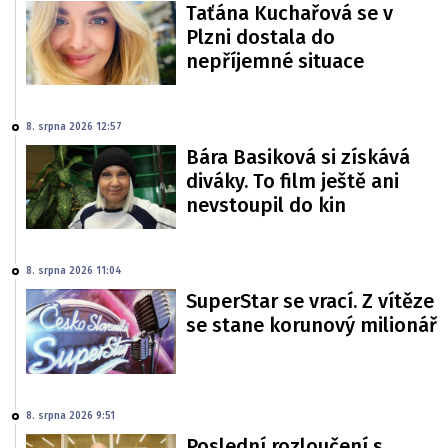
Taťána Kuchařová se v
Plzni dostala do
nepříjemné situace
8. srpna 2026 12:57
Bára Basiková si získává
diváky. To film ještě ani
nevstoupil do kin
8. srpna 2026 11:04
SuperStar se vrací. Z vítěze
se stane korunový milionář
8. srpna 2026 9:51
Poslední rozloučení s