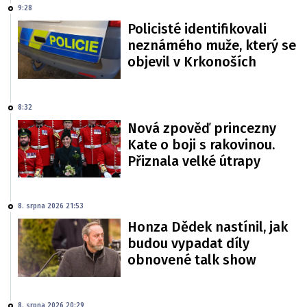
9:28
Policisté identifikovali
neznámého muže, který se
objevil v Krkonoších
8:32
Nová zpověď princezny
Kate o boji s rakovinou.
Přiznala velké útrapy
8. srpna 2026 21:53
Honza Dědek nastínil, jak
budou vypadat díly
obnovené talk show
8. srpna 2026 20:29