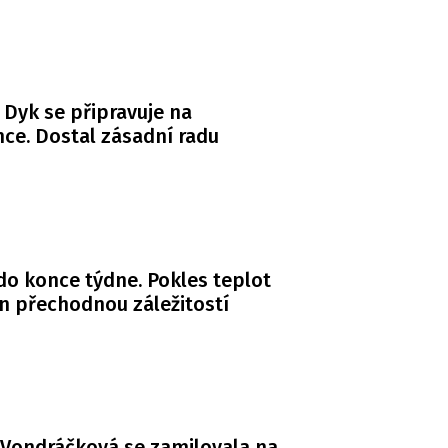
 Dyk se připravuje na
ce. Dostal zásadní radu
do konce týdne. Pokles teplot
n přechodnou záležitostí
Vondráčková se zamilovala na