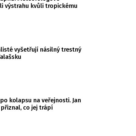
li výstrahu kvůli tropickému
listé vyšetřují násilný trestný
Valašsku
po kolapsu na veřejnosti. Jan
řiznal, co jej trápí