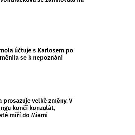
mola účtuje s Karlosem po
měnila se k nepoznání
 prosazuje velké změny. V
ngu končí konzulát,
té míří do Miami