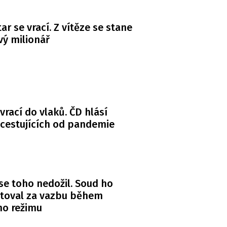
ar se vrací. Z vítěze se stane
ý milionář
 vrací do vlaků. ČD hlásí
 cestujících od pandemie
se toho nedožil. Soud ho
itoval za vazbu během
ho režimu