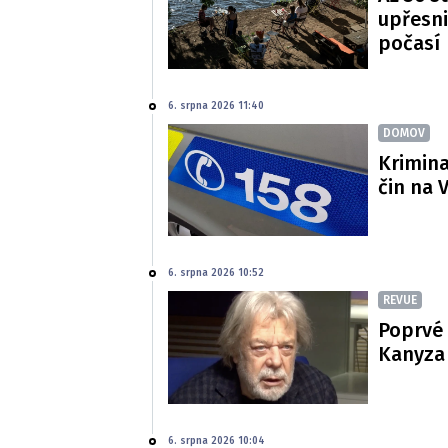
upřesni
počasí
6. srpna 2026 11:40
DOMOV
Krimina
čin na 
6. srpna 2026 10:52
REVUE
Poprvé 
Kanyza p
6. srpna 2026 10:04