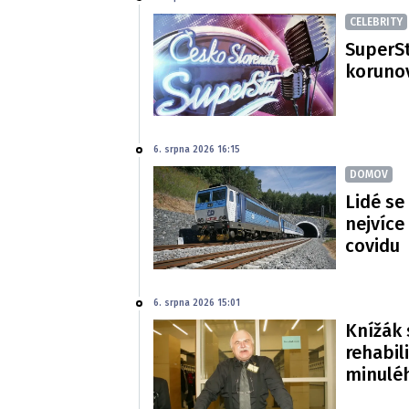
CELEBRITY
SuperSt
korunov
6. srpna 2026 16:15
DOMOV
Lidé se
nejvíce
covidu
6. srpna 2026 15:01
Knížák 
rehabil
minulé