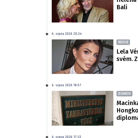
Bali
6. srpna 2026 20:24
REVUE
Lela Vé
svém. Z
6. srpna 2026 18:57
DOMOV
Macinka
Hongko
diploma
6. srpna 2026 17:32