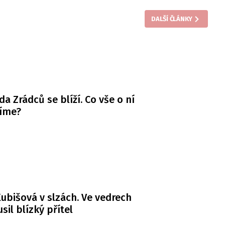
DALŠÍ ČLÁNKY
da Zrádců se blíží. Co vše o ní
víme?
ubišová v slzách. Ve vedrech
usil blízký přítel