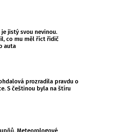
 je jistý svou nevinou.
l, co mu měl říct řidič
o auta
Bohdalová prozradila pravdu o
. S češtinou byla na štíru
tupňů. Meteorologové