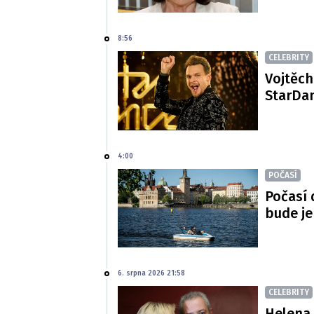
8:56
CELEBRITY
Vojtěch
StarDan
4:00
POČASÍ
Počasí 
bude je
6. srpna 2026 21:58
CELEBRITY
Helena 