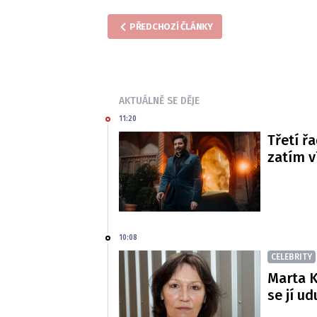
PŘEDCHOZÍ ČLÁNKY
AKTUÁLNĚ SE DĚJE
11:20
Třetí řa
zatím 
10:08
CELEBRITY
Marta K
se jí ud