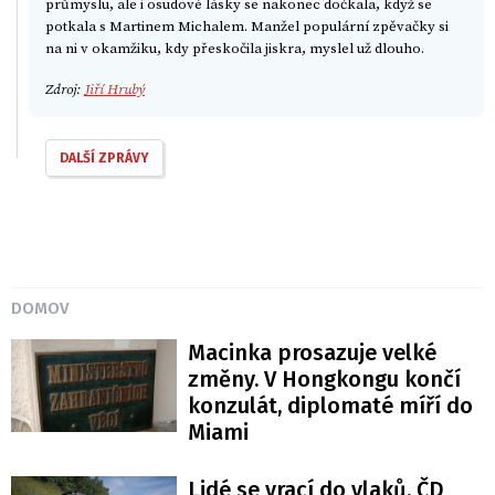
průmyslu, ale i osudové lásky se nakonec dočkala, když se
potkala s Martinem Michalem. Manžel populární zpěvačky si
na ni v okamžiku, kdy přeskočila jiskra, myslel už dlouho.
Zdroj:
Jiří Hrubý
DALŠÍ ZPRÁVY
DOMOV
Macinka prosazuje velké
změny. V Hongkongu končí
konzulát, diplomaté míří do
Miami
Lidé se vrací do vlaků. ČD