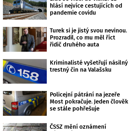
hlásí nejvíce cestujících od
pandemie covidu
Turek si je jistý svou nevinou.
Prozradil, co mu měl říct
řidič druhého auta
Kriminalisté vyšetřují násilný
trestný čin na Valašsku
Policejní pátrání na jezeře
Most pokračuje. Jeden člověk
se stále pohřešuje
ČSSZ mění oznámení