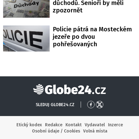
důchodů. Senioři by měli
zpozornět
Policie pátrá na Mosteckém
jezeře po dvou
pohřešovaných
Globe24
SLEDUJ GLOBE24.CZ
Přejít
Přejít
na
na
Facebook
X
Etický kodex
Redakce
Kontakt
Vydavatel
Inzerce
Osobní údaje / Cookies
Volná místa