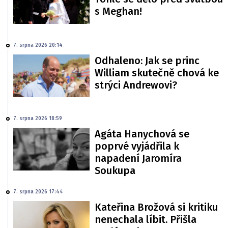
s Meghan!
7. srpna 2026 20:14
Odhaleno: Jak se princ
William skutečně chová ke
strýci Andrewovi?
7. srpna 2026 18:59
Agáta Hanychová se
poprvé vyjádřila k
napadení Jaromíra
Soukupa
7. srpna 2026 17:44
Kateřina Brožová si kritiku
nenechala líbit. Přišla