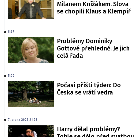
Milanem Knížákem. Slova
se chopili Klaus a Klempíř
8:37
Problémy Dominiky
Gottové přehledně. Je jich
celá řada
5:00
Počasí příští týden: Do
Česka se vrátí vedra
7. srpna 2026 21:28
Harry dělal problémy?
Tohle se dělo před svatbou