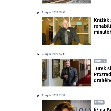
6. srpna 2026 15:01
Knížák 
rehabil
minulé
6. srpna 2026 14:13
DOMOV
Turek si
Prozradi
druhéh
6. srpna 2026 13:26
REVUE
Jiřina 