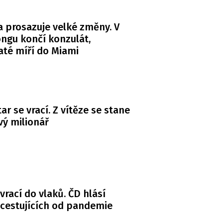
 prosazuje velké změny. V
ngu končí konzulát,
té míří do Miami
ar se vrací. Z vítěze se stane
ý milionář
 vrací do vlaků. ČD hlásí
 cestujících od pandemie