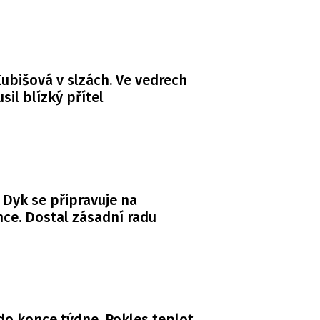
ubišová v slzách. Ve vedrech
usil blízký přítel
 Dyk se připravuje na
ce. Dostal zásadní radu
do konce týdne. Pokles teplot