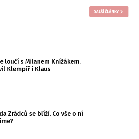
DALŠÍ ČLÁNKY
e loučí s Milanem Knížákem.
il Klempíř i Klaus
da Zrádců se blíží. Co vše o ní
víme?