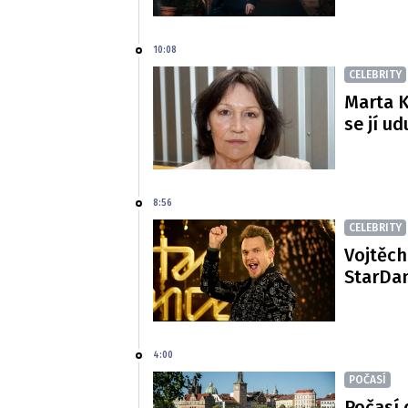
10:08
CELEBRITY
Marta K
se jí ud
8:56
CELEBRITY
Vojtěch
StarDan
4:00
POČASÍ
Počasí 