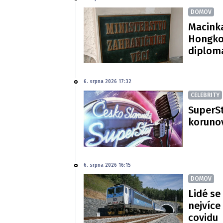
DOMOV
Macinka
Hongko
diploma
6. srpna 2026 17:32
CELEBRITY
SuperSt
korunov
6. srpna 2026 16:15
DOMOV
Lidé se
nejvíce
covidu