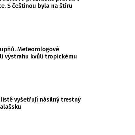
. S češtinou byla na štíru
tupňů. Meteorologové
li výstrahu kvůli tropickému
listé vyšetřují násilný trestný
Valašsku