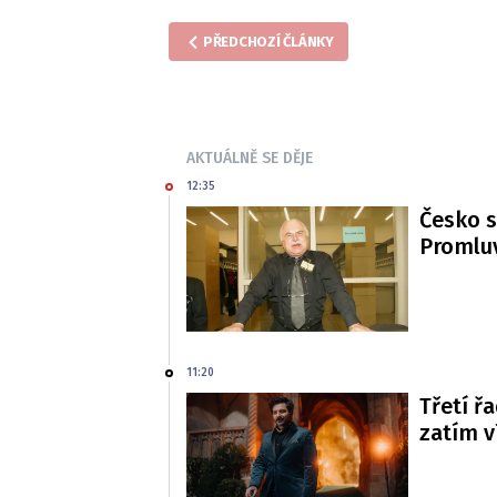
PŘEDCHOZÍ ČLÁNKY
AKTUÁLNĚ SE DĚJE
12:35
Česko s
Promluv
11:20
Třetí řa
zatím 