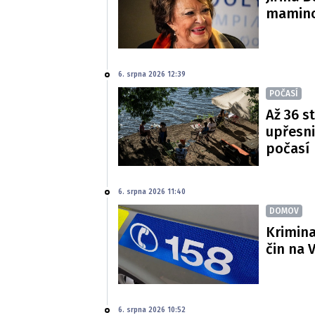
mamince
6. srpna 2026 12:39
POČASÍ
Až 36 s
upřesni
počasí
6. srpna 2026 11:40
DOMOV
Krimina
čin na 
6. srpna 2026 10:52