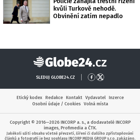
Policie zahájila trestní řízení
kvůli Turkově nehodě.
Obvinění zatím nepadlo
Globe24
SLEDUJ GLOBE24.CZ
Přejít
Přejít
na
na
Facebook
X
Etický kodex
Redakce
Kontakt
Vydavatel
Inzerce
Osobní údaje / Cookies
Volná místa
Copyright © 2016—2026 INCORP a. s., a dodavatelé INCORP
images, Profimedia a ČTK.
Jakékoli užití obsahu včetně převzetí, šíření či dalšího zpřístupňování
článků a fotografií je bez souhlasu INCORP MEDIA GROUP s.r.o. zakázáno.