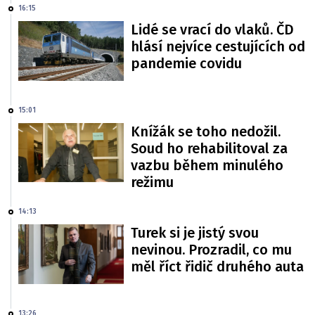
16:15
Lidé se vrací do vlaků. ČD
hlásí nejvíce cestujících od
pandemie covidu
15:01
Knížák se toho nedožil.
Soud ho rehabilitoval za
vazbu během minulého
režimu
14:13
Turek si je jistý svou
nevinou. Prozradil, co mu
měl říct řidič druhého auta
13:26