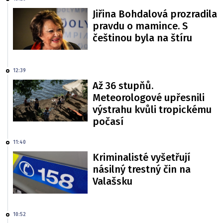
Jiřina Bohdalová prozradila
pravdu o mamince. S
češtinou byla na štíru
12:39
Až 36 stupňů.
Meteorologové upřesnili
výstrahu kvůli tropickému
počasí
11:40
Kriminalisté vyšetřují
násilný trestný čin na
Valašsku
10:52