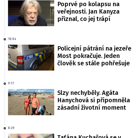
Poprvé po kolapsu na
veřejnosti. Jan Kanyza
přiznal, co jej trápí
10:04
Policejní pátrání na jezeře
Most pokračuje. Jeden
člověk se stále pohřešuje
9:17
Slzy nechyběly. Agáta
Hanychová si připomněla
zásadní životní moment
8:29
Taťána Kuchařová se v