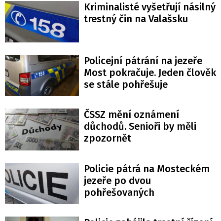
Kriminalisté vyšetřují násilný
trestný čin na Valašsku
Policejní pátrání na jezeře
Most pokračuje. Jeden člověk
se stále pohřešuje
ČSSZ mění oznámení
důchodů. Senioři by měli
zpozornět
Policie pátrá na Mosteckém
jezeře po dvou
pohřešovaných