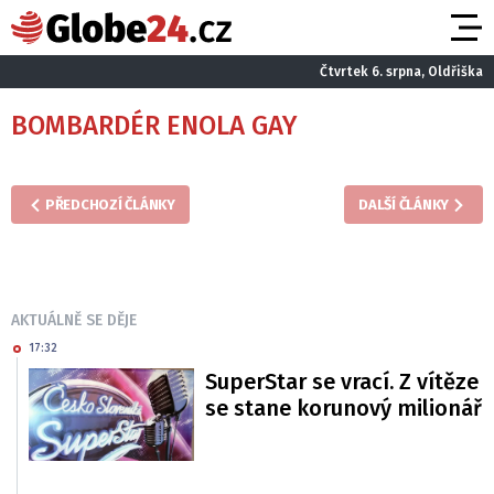
Čtvrtek 6. srpna, Oldřiška
BOMBARDÉR ENOLA GAY
PŘEDCHOZÍ ČLÁNKY
DALŠÍ ČLÁNKY
AKTUÁLNĚ SE DĚJE
17:32
SuperStar se vrací. Z vítěze
se stane korunový milionář