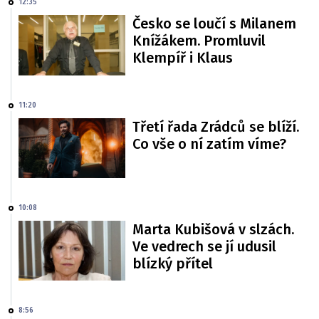
12:35
Česko se loučí s Milanem
Knížákem. Promluvil
Klempíř i Klaus
11:20
Třetí řada Zrádců se blíží.
Co vše o ní zatím víme?
10:08
Marta Kubišová v slzách.
Ve vedrech se jí udusil
blízký přítel
8:56