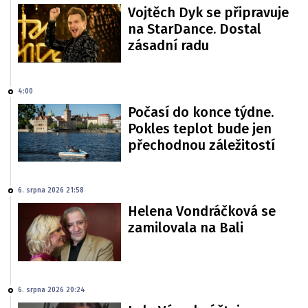
Vojtěch Dyk se připravuje
na StarDance. Dostal
zásadní radu
4:00
Počasí do konce týdne.
Pokles teplot bude jen
přechodnou záležitostí
6. srpna 2026 21:58
Helena Vondráčková se
zamilovala na Bali
6. srpna 2026 20:24