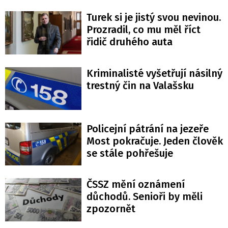
Turek si je jistý svou nevinou.
Prozradil, co mu měl říct
řidič druhého auta
Kriminalisté vyšetřují násilný
trestný čin na Valašsku
Policejní pátrání na jezeře
Most pokračuje. Jeden člověk
se stále pohřešuje
ČSSZ mění oznámení
důchodů. Senioři by měli
zpozornět