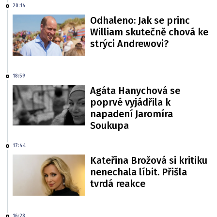
20:14
Odhaleno: Jak se princ
William skutečně chová ke
strýci Andrewovi?
18:59
Agáta Hanychová se
poprvé vyjádřila k
napadení Jaromíra
Soukupa
17:44
Kateřina Brožová si kritiku
nenechala líbit. Přišla
tvrdá reakce
16:28