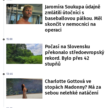
Jaromíra Soukupa údajně
zmlátili útočníci s
baseballovou pálkou. Měl
skončit v nemocnici na
operaci
15:00
Počasí na Slovensku
překonalo středoevropský
rekord. Bylo přes 42
stupňů
13:46
Charlotte Gottová ve
stopách Madonny? Má za
sebou nelehké natáčení