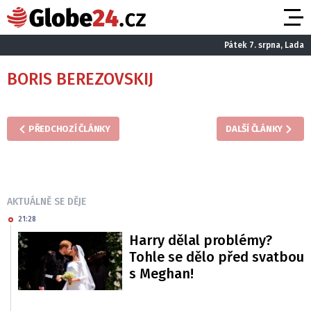
Pátek 7. srpna, Lada
BORIS BEREZOVSKIJ
PŘEDCHOZÍ ČLÁNKY
DALŠÍ ČLÁNKY
AKTUÁLNĚ SE DĚJE
21:28
Harry dělal problémy?
Tohle se dělo před svatbou
s Meghan!