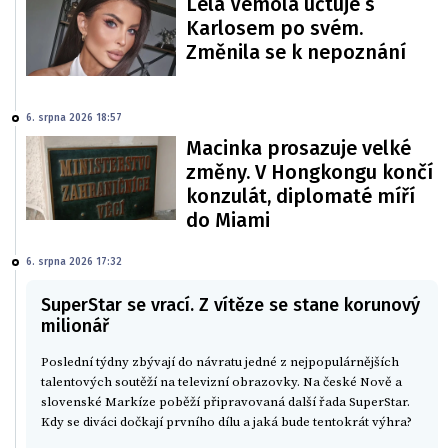
Lela Vémola účtuje s
Karlosem po svém.
Změnila se k nepoznání
6. srpna 2026 18:57
Macinka prosazuje velké
změny. V Hongkongu končí
konzulát, diplomaté míří
do Miami
6. srpna 2026 17:32
SuperStar se vrací. Z vítěze se stane korunový
milionář
Poslední týdny zbývají do návratu jedné z nejpopulárnějších
talentových soutěží na televizní obrazovky. Na české Nově a
slovenské Markíze poběží připravovaná další řada SuperStar.
Kdy se diváci dočkají prvního dílu a jaká bude tentokrát výhra?