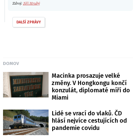
Zdroj:
Jiří Hrubý
DALŠÍ ZPRÁVY
DOMOV
Macinka prosazuje velké
změny. V Hongkongu končí
konzulát, diplomaté míří do
Miami
Lidé se vrací do vlaků. ČD
hlásí nejvíce cestujících od
pandemie covidu