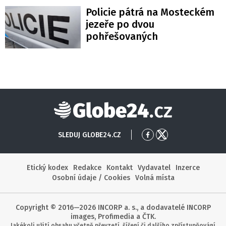
Policie pátrá na Mosteckém
jezeře po dvou
pohřešovaných
Globe24
SLEDUJ GLOBE24.CZ
Přejít
Přejít
na
na
Facebook
X
Etický kodex
Redakce
Kontakt
Vydavatel
Inzerce
Osobní údaje / Cookies
Volná místa
Copyright © 2016—2026 INCORP a. s., a dodavatelé INCORP
images, Profimedia a ČTK.
Jakékoli užití obsahu včetně převzetí, šíření či dalšího zpřístupňování