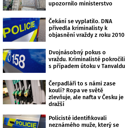
upozornilo ministerstvo
Čekání se vyplatilo. DNA
přivedla kriminalisty k
objasnění vraždy z roku 2010
Dvojnásobný pokus o
vraždu. Kriminalisté pokročili
s případem útoku v Tanvaldu
Čerpadláři to s námi zase
koulí? Ropa ve světě
zlevňuje, ale nafta v Česku je
dražší
Policisté identifikovali
neznámého muže, který se