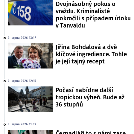
Dvojnásobný pokus o
vraždu. Kriminalisté
pokročili s případem útoku
v Tanvaldu
9. srpna 2026 13:17
Jiřina Bohdalová a dvě
klíčové ingredience. Tohle
je její tajný recept
9. srpna 2026 12:15
Počasí nabídne další
tropickou výheň. Bude až
36 stupňů
9. srpna 2026 11:09
Čerpadláři to s námi zase