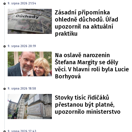
9. srpna 2026 21:54
Zásadní připomínka
ohledně důchodů. Úřad
upozornil na aktuální
praktiku
9. srpna 2026 20:19
Na oslavě narozenin
Štefana Margity se děly
věci. V hlavní roli byla Lucie
Borhyová
9. srpna 2026 18:58
Stovky tisíc řidičáků
přestanou být platné,
upozornilo ministerstvo
9. srpna 2026 17:43