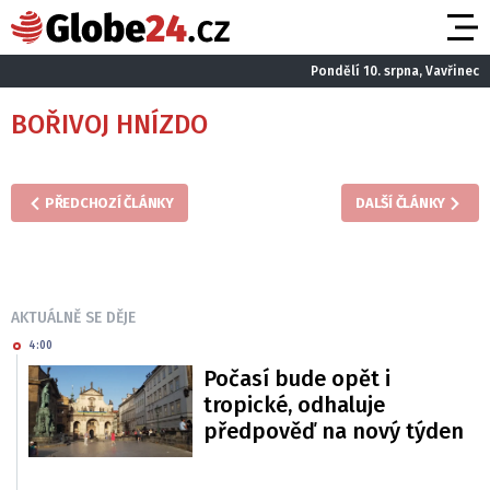
Pondělí 10. srpna, Vavřinec
BOŘIVOJ HNÍZDO
PŘEDCHOZÍ ČLÁNKY
DALŠÍ ČLÁNKY
AKTUÁLNĚ SE DĚJE
4:00
Počasí bude opět i
tropické, odhaluje
předpověď na nový týden