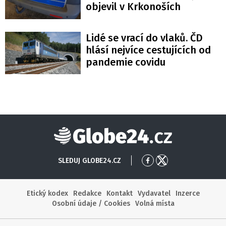
objevil v Krkonoších
Lidé se vrací do vlaků. ČD
hlásí nejvíce cestujících od
pandemie covidu
Globe24
SLEDUJ GLOBE24.CZ
Přejít
Přejít
na
na
Facebook
X
Etický kodex
Redakce
Kontakt
Vydavatel
Inzerce
Osobní údaje / Cookies
Volná místa