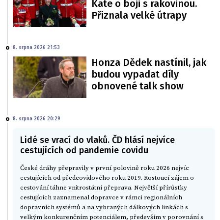
Kate o boji s rakovinou.
Přiznala velké útrapy
8. srpna 2026 21:53
Honza Dědek nastínil, jak
budou vypadat díly
obnovené talk show
8. srpna 2026 20:29
Lidé se vrací do vlaků. ČD hlásí nejvíce
cestujících od pandemie covidu
České dráhy přepravily v první polovině roku 2026 nejvíc
cestujících od předcovidového roku 2019. Rostoucí zájem o
cestování táhne vnitrostátní přeprava. Největší přírůstky
cestujících zaznamenal dopravce v rámci regionálních
dopravních systémů a na vybraných dálkových linkách s
velkým konkurenčním potenciálem, především v porovnání s