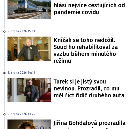
hlásí nejvíce cestujících od
pandemie covidu
6. srpna 2026 15:01
Knížák se toho nedožil.
Soud ho rehabilitoval za
vazbu během minulého
režimu
6. srpna 2026 14:13
Turek si je jistý svou
nevinou. Prozradil, co mu
měl říct řidič druhého auta
6. srpna 2026 13:26
Jiřina Bohdalová prozradila