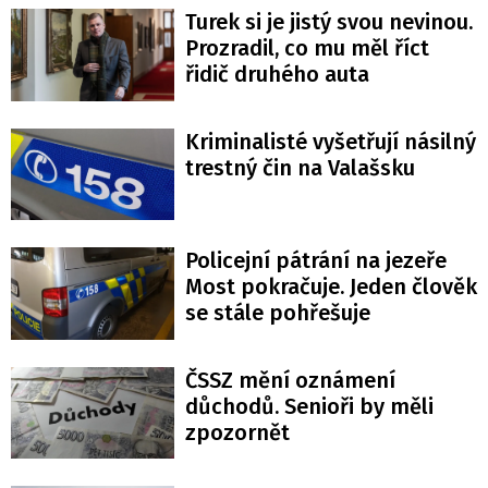
Turek si je jistý svou nevinou.
Prozradil, co mu měl říct
řidič druhého auta
Kriminalisté vyšetřují násilný
trestný čin na Valašsku
Policejní pátrání na jezeře
Most pokračuje. Jeden člověk
se stále pohřešuje
ČSSZ mění oznámení
důchodů. Senioři by měli
zpozornět