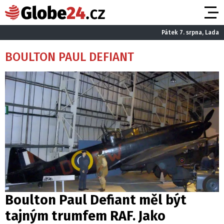
Pátek 7. srpna, Lada
BOULTON PAUL DEFIANT
Boulton Paul Defiant měl být
tajným trumfem RAF. Jako