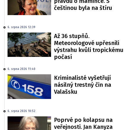
pravdu o mamince. S
češtinou byla na štíru
6. srpna 2026 12:39
Až 36 stupňů.
Meteorologové upřesnili
výstrahu kvůli tropickému
počasí
6. srpna 2026 11:40
Kriminalisté vyšetřují
násilný trestný čin na
Valašsku
6. srpna 2026 10:52
Poprvé po kolapsu na
veřejnosti. Jan Kanyza