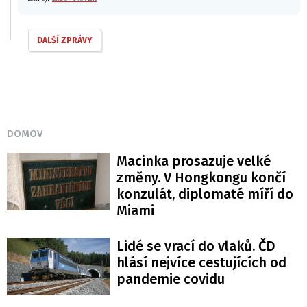
DALŠÍ ZPRÁVY
DOMOV
Macinka prosazuje velké
změny. V Hongkongu končí
konzulát, diplomaté míří do
Miami
Lidé se vrací do vlaků. ČD
hlásí nejvíce cestujících od
pandemie covidu