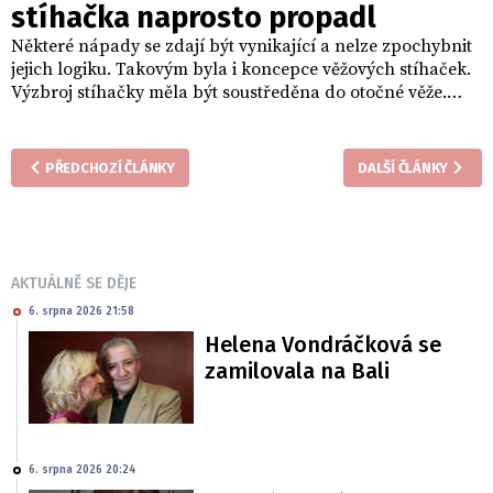
stíhačka naprosto propadl
Některé nápady se zdají být vynikající a nelze zpochybnit
jejich logiku. Takovým byla i koncepce věžových stíhaček.
Výzbroj stíhačky měla být soustředěna do otočné věže.
Střelec mohl nepřítele jednoduše sledovat a stíhačka
nemusela moc manévrovat. Jak ukázala praxe, v denních
soubojích ohrožovala tato koncepce především posádky,
PŘEDCHOZÍ ČLÁNKY
DALŠÍ ČLÁNKY
které na těchto strojích létaly. V noci ovšem Boulton Paul
Defiant zazářil!
AKTUÁLNĚ SE DĚJE
6. srpna 2026 21:58
Helena Vondráčková se
zamilovala na Bali
6. srpna 2026 20:24