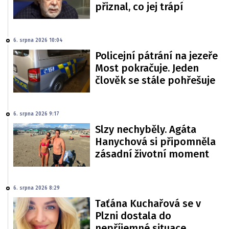
přiznal, co jej trápí
6. srpna 2026 10:04
Policejní pátrání na jezeře
Most pokračuje. Jeden
člověk se stále pohřešuje
6. srpna 2026 9:17
Slzy nechyběly. Agáta
Hanychová si připomněla
zásadní životní moment
6. srpna 2026 8:29
Taťána Kuchařová se v
Plzni dostala do
nepříjemné situace