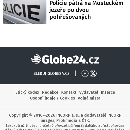
Policie pátrá na Mosteckém
jezeře po dvou
pohřešovaných
Globe24
SLEDUJ GLOBE24.CZ
Přejít
Přejít
na
na
Facebook
X
Etický kodex
Redakce
Kontakt
Vydavatel
Inzerce
Osobní údaje / Cookies
Volná místa
Copyright © 2016—2026 INCORP a. s., a dodavatelé INCORP
images, Profimedia a ČTK.
Jakékoli užití obsahu včetně převzetí, šíření či dalšího zpřístupňování