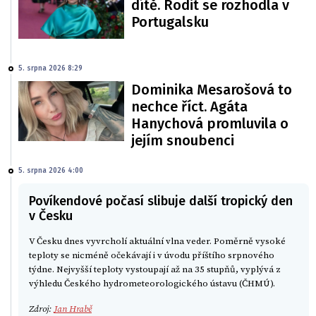
dítě. Rodit se rozhodla v
Portugalsku
5. srpna 2026 8:29
Dominika Mesarošová to
nechce říct. Agáta
Hanychová promluvila o
jejím snoubenci
5. srpna 2026 4:00
Povíkendové počasí slibuje další tropický den
v Česku
V Česku dnes vyvrcholí aktuální vlna veder. Poměrně vysoké
teploty se nicméně očekávají i v úvodu příštího srpnového
týdne. Nejvyšší teploty vystoupají až na 35 stupňů, vyplývá z
výhledu Českého hydrometeorologického ústavu (ČHMÚ).
Zdroj:
Jan Hrabě