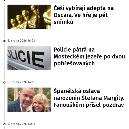
Češi vybírají adepta na
Oscara. Ve hře je pět
snímků
5. srpna 2026 16:04
Policie pátrá na
Mosteckém jezeře po dvou
pohřešovaných
5. srpna 2026 14:58
Španělská oslava
narozenin Štefana Margity.
Fanouškům přišel pozdrav
5. srpna 2026 14:10