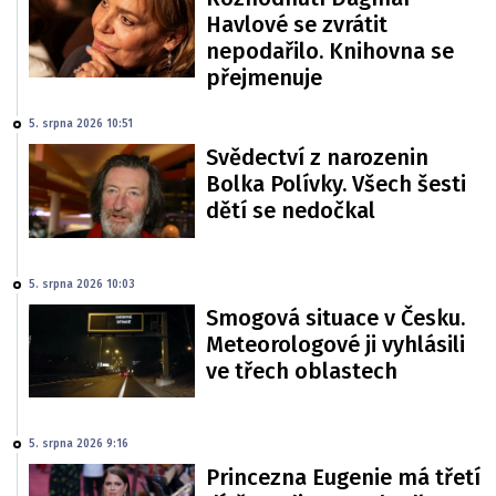
Havlové se zvrátit
nepodařilo. Knihovna se
přejmenuje
5. srpna 2026 10:51
Svědectví z narozenin
Bolka Polívky. Všech šesti
dětí se nedočkal
5. srpna 2026 10:03
Smogová situace v Česku.
Meteorologové ji vyhlásili
ve třech oblastech
5. srpna 2026 9:16
Princezna Eugenie má třetí