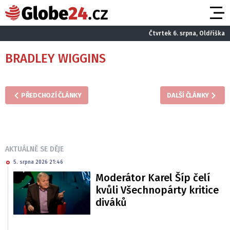
Čtvrtek 6. srpna, Oldřiška
BRADLEY WIGGINS
PŘEDCHOZÍ ČLÁNKY
DALŠÍ ČLÁNKY
AKTUÁLNĚ SE DĚJE
5. srpna 2026 21:46
Moderátor Karel Šíp čelí
kvůli Všechnopárty kritice
diváků