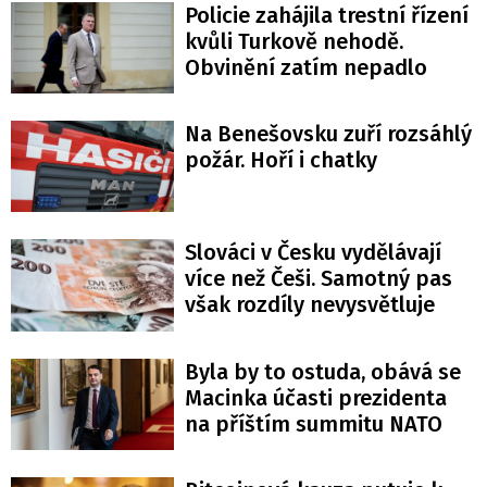
Policie zahájila trestní řízení
kvůli Turkově nehodě.
Obvinění zatím nepadlo
Na Benešovsku zuří rozsáhlý
požár. Hoří i chatky
Slováci v Česku vydělávají
více než Češi. Samotný pas
však rozdíly nevysvětluje
Byla by to ostuda, obává se
Macinka účasti prezidenta
na příštím summitu NATO