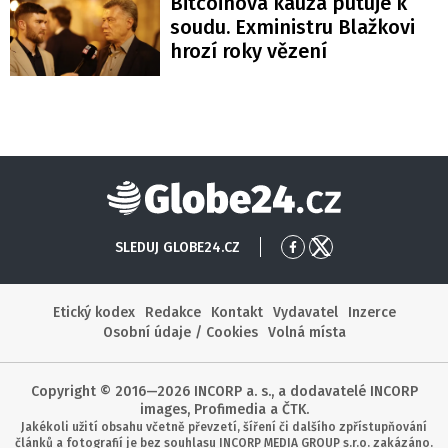
Bitcoinová kauza putuje k
soudu. Exministru Blažkovi
hrozí roky vězení
Globe24
SLEDUJ GLOBE24.CZ
Přejít
Přejít
na
na
Facebook
X
Etický kodex
Redakce
Kontakt
Vydavatel
Inzerce
Osobní údaje / Cookies
Volná místa
Copyright © 2016—2026 INCORP a. s., a dodavatelé INCORP
images, Profimedia a ČTK.
Jakékoli užití obsahu včetně převzetí, šíření či dalšího zpřístupňování
článků a fotografií je bez souhlasu INCORP MEDIA GROUP s.r.o. zakázáno.