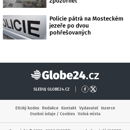
zpozornět
Policie pátrá na Mosteckém
jezeře po dvou
pohřešovaných
Globe24
SLEDUJ GLOBE24.CZ
Přejít
Přejít
na
na
Facebook
X
Etický kodex
Redakce
Kontakt
Vydavatel
Inzerce
Osobní údaje / Cookies
Volná místa