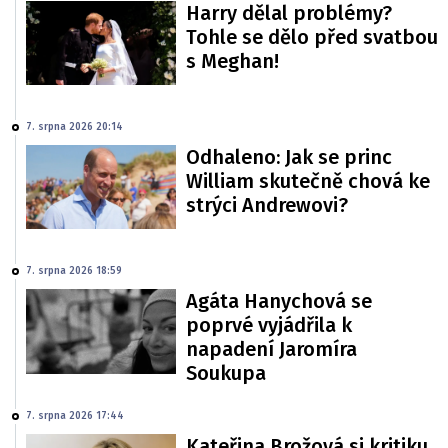
Harry dělal problémy?
Tohle se dělo před svatbou
s Meghan!
7. srpna 2026 20:14
Odhaleno: Jak se princ
William skutečně chová ke
strýci Andrewovi?
7. srpna 2026 18:59
Agáta Hanychová se
poprvé vyjádřila k
napadení Jaromíra
Soukupa
7. srpna 2026 17:44
Kateřina Brožová si kritiku