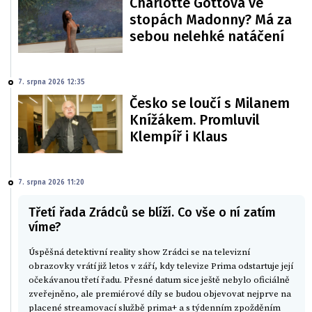
Charlotte Gottová ve
stopách Madonny? Má za
sebou nelehké natáčení
7. srpna 2026 12:35
Česko se loučí s Milanem
Knížákem. Promluvil
Klempíř i Klaus
7. srpna 2026 11:20
Třetí řada Zrádců se blíží. Co vše o ní zatím
víme?
Úspěšná detektivní reality show Zrádci se na televizní
obrazovky vrátí již letos v září, kdy televize Prima odstartuje její
očekávanou třetí řadu. Přesné datum sice ještě nebylo oficiálně
zveřejněno, ale premiérové díly se budou objevovat nejprve na
placené streamovací službě prima+ a s týdenním zpožděním