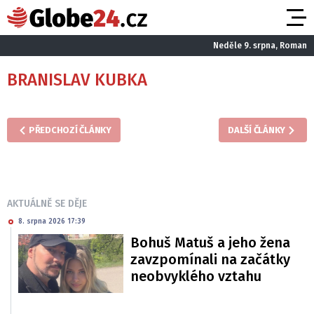
Neděle 9. srpna, Roman
BRANISLAV KUBKA
PŘEDCHOZÍ ČLÁNKY
DALŠÍ ČLÁNKY
AKTUÁLNĚ SE DĚJE
8. srpna 2026 17:39
Bohuš Matuš a jeho žena
zavzpomínali na začátky
neobvyklého vztahu