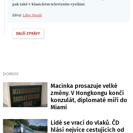
pak také v klasickém televizním vysílání.
Zdroj:
Libor Novák
DALŠÍ ZPRÁVY
DOMOV
Macinka prosazuje velké
změny. V Hongkongu končí
konzulát, diplomaté míří do
Miami
Lidé se vrací do vlaků. ČD
hlásí nejvíce cestujících od