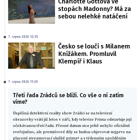
Charlotte Gottová ve
stopách Madonny? Má za
sebou nelehké natáčení
7. srpna 2026 12:35
Česko se loučí s Milanem
Knížákem. Promluvil
Klempíř i Klaus
7. srpna 2026 11:20
Třetí řada Zrádců se blíží. Co vše o ní zatím
víme?
Úspěšná detektivní reality show Zrádci se na televizní
obrazovky vrátí již letos v září, kdy televize Prima odstartuje její
očekávanou třetí řadu. Přesné datum sice ještě nebylo oficiálně
zveřejněno, ale premiérové díly se budou objevovat nejprve na
placené streamovací službě prima+ a s týdenním zpožděním