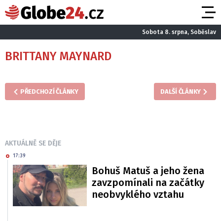
Sobota 8. srpna, Soběslav
BRITTANY MAYNARD
PŘEDCHOZÍ ČLÁNKY
DALŠÍ ČLÁNKY
AKTUÁLNĚ SE DĚJE
17:39
Bohuš Matuš a jeho žena
zavzpomínali na začátky
neobvyklého vztahu