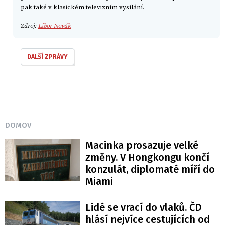
pak také v klasickém televizním vysílání.
Zdroj:
Libor Novák
DALŠÍ ZPRÁVY
DOMOV
Macinka prosazuje velké
změny. V Hongkongu končí
konzulát, diplomaté míří do
Miami
Lidé se vrací do vlaků. ČD
hlásí nejvíce cestujících od