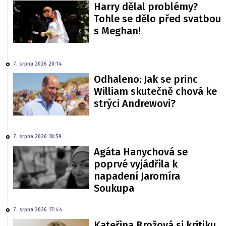
Harry dělal problémy?
Tohle se dělo před svatbou
s Meghan!
7. srpna 2026 20:14
Odhaleno: Jak se princ
William skutečně chová ke
strýci Andrewovi?
7. srpna 2026 18:59
Agáta Hanychová se
poprvé vyjádřila k
napadení Jaromíra
Soukupa
7. srpna 2026 17:44
Kateřina Brožová si kritiku