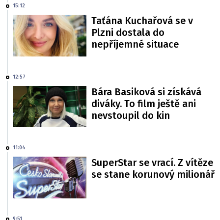
15:12
Taťána Kuchařová se v
Plzni dostala do
nepříjemné situace
12:57
Bára Basiková si získává
diváky. To film ještě ani
nevstoupil do kin
11:04
SuperStar se vrací. Z vítěze
se stane korunový milionář
9:51