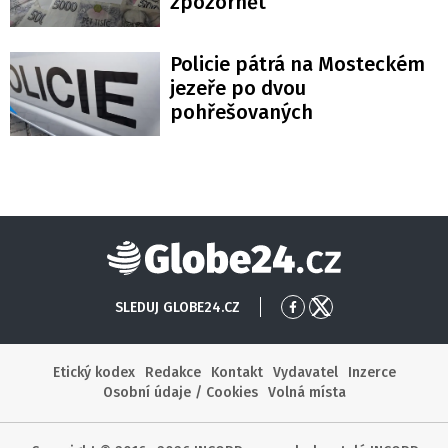
zpozornět
Policie pátrá na Mosteckém
jezeře po dvou
pohřešovaných
Globe24
SLEDUJ GLOBE24.CZ
Přejít
Přejít
na
na
Facebook
X
Etický kodex
Redakce
Kontakt
Vydavatel
Inzerce
Osobní údaje / Cookies
Volná místa