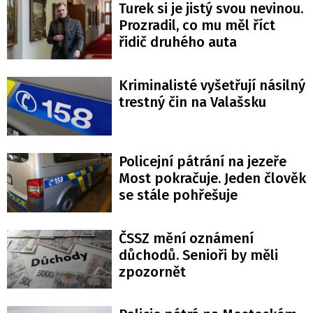
Turek si je jistý svou nevinou.
Prozradil, co mu měl říct
řidič druhého auta
Kriminalisté vyšetřují násilný
trestný čin na Valašsku
Policejní pátrání na jezeře
Most pokračuje. Jeden člověk
se stále pohřešuje
ČSSZ mění oznámení
důchodů. Senioři by měli
zpozornět