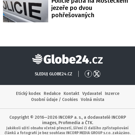
Policie pátrá na Mosteckém
jezeře po dvou
pohřešovaných
Globe24
SLEDUJ GLOBE24.CZ
Přejít
Přejít
na
na
Facebook
X
Etický kodex
Redakce
Kontakt
Vydavatel
Inzerce
Osobní údaje / Cookies
Volná místa
Copyright © 2016—2026 INCORP a. s., a dodavatelé INCORP
images, Profimedia a ČTK.
Jakékoli užití obsahu včetně převzetí, šíření či dalšího zpřístupňování
článků a fotografií je bez souhlasu INCORP MEDIA GROUP s.r.o. zakázáno.