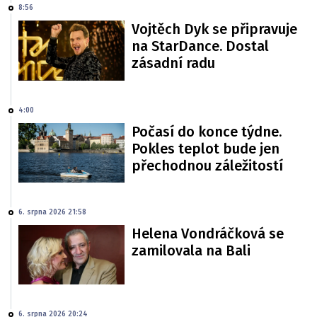
8:56
Vojtěch Dyk se připravuje
na StarDance. Dostal
zásadní radu
4:00
Počasí do konce týdne.
Pokles teplot bude jen
přechodnou záležitostí
6. srpna 2026 21:58
Helena Vondráčková se
zamilovala na Bali
6. srpna 2026 20:24