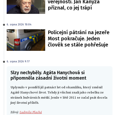
veřejnosti. Jan Kanyza
přiznal, co jej trápí
6. srpna 2026 10:04
Policejní pátrání na jezeře
Most pokračuje. Jeden
člověk se stále pohřešuje
6. srpna 2026 9:17
Slzy nechyběly. Agáta Hanychová si
připomněla zásadní životní moment
Uplynulo v pondělí již patnáct let od okamžiku, který změnil
Agátě Hanychové život. Tehdy ji všichni znali jako rebelku ze
stránek bulvárních médií. Jenže v létě 2011 se začal psát docela
jiný životní příběh.
Zdroj:
Ludmila Plachá