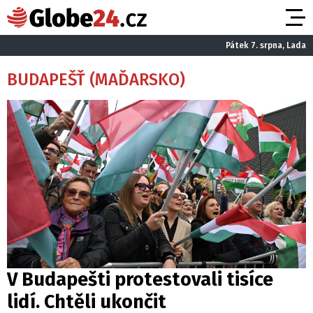
Pátek 7. srpna, Lada
BUDAPEŠŤ (MAĎARSKO)
V Budapešti protestovali tisíce
lidí. Chtěli ukončit