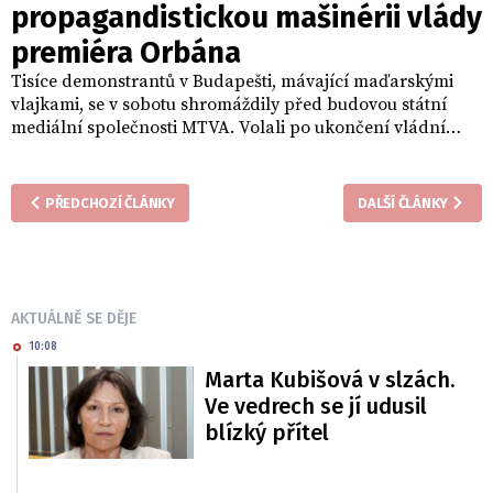
propagandistickou mašinérii vlády
premiéra Orbána
Tisíce demonstrantů v Budapešti, mávající maďarskými
vlajkami, se v sobotu shromáždily před budovou státní
mediální společnosti MTVA. Volali po ukončení vládní
propagandy, kterou podle nich ovládá premiér Viktor
Orbán, a požadovali nezávislá veřejnoprávní média.
Informovala agentura Reuters.
PŘEDCHOZÍ ČLÁNKY
DALŠÍ ČLÁNKY
AKTUÁLNĚ SE DĚJE
10:08
Marta Kubišová v slzách.
Ve vedrech se jí udusil
blízký přítel