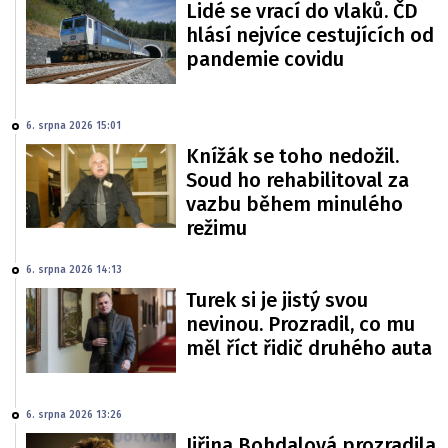
Lidé se vrací do vlaků. ČD
hlásí nejvíce cestujících od
pandemie covidu
6. srpna 2026 15:01
Knížák se toho nedožil.
Soud ho rehabilitoval za
vazbu během minulého
režimu
6. srpna 2026 14:13
Turek si je jistý svou
nevinou. Prozradil, co mu
měl říct řidič druhého auta
6. srpna 2026 13:26
Jiřina Bohdalová prozradila