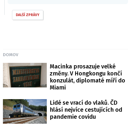
DALŠÍ ZPRÁVY
DOMOV
Macinka prosazuje velké
změny. V Hongkongu končí
konzulát, diplomaté míří do
Miami
Lidé se vrací do vlaků. ČD
hlásí nejvíce cestujících od
pandemie covidu