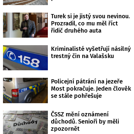
Turek si je jistý svou nevinou.
Prozradil, co mu měl říct
řidič druhého auta
Kriminalisté vyšetřují násilný
trestný čin na Valašsku
Policejní pátrání na jezeře
Most pokračuje. Jeden člověk
se stále pohřešuje
ČSSZ mění oznámení
důchodů. Senioři by měli
zpozornět