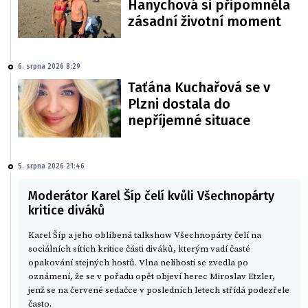
Hanychová si připomněla
zásadní životní moment
6. srpna 2026 8:29
Taťána Kuchařová se v
Plzni dostala do
nepříjemné situace
5. srpna 2026 21:46
Moderátor Karel Šíp čelí kvůli Všechnopárty
kritice diváků
Karel Šíp a jeho oblíbená talkshow Všechnopárty čelí na
sociálních sítích kritice části diváků, kterým vadí časté
opakování stejných hostů. Vlna nelibosti se zvedla po
oznámení, že se v pořadu opět objeví herec Miroslav Etzler,
jenž se na červené sedačce v posledních letech střídá podezřele
často.