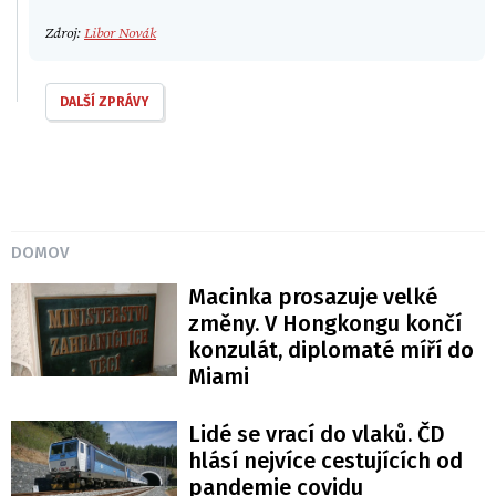
Zdroj:
Libor Novák
DALŠÍ ZPRÁVY
DOMOV
Macinka prosazuje velké
změny. V Hongkongu končí
konzulát, diplomaté míří do
Miami
Lidé se vrací do vlaků. ČD
hlásí nejvíce cestujících od
pandemie covidu