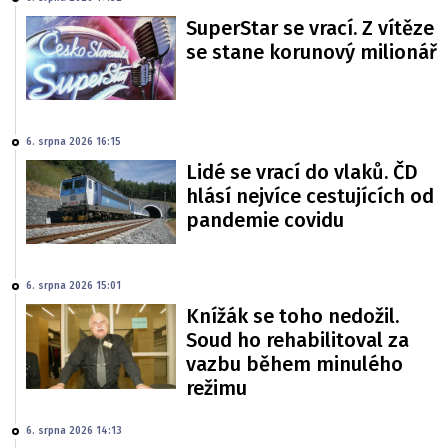
SuperStar se vrací. Z vítěze
se stane korunový milionář
6. srpna 2026 16:15
Lidé se vrací do vlaků. ČD
hlásí nejvíce cestujících od
pandemie covidu
6. srpna 2026 15:01
Knížák se toho nedožil.
Soud ho rehabilitoval za
vazbu během minulého
režimu
6. srpna 2026 14:13