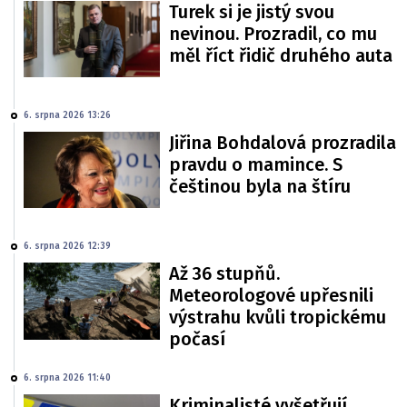
Turek si je jistý svou
nevinou. Prozradil, co mu
měl říct řidič druhého auta
6. srpna 2026 13:26
Jiřina Bohdalová prozradila
pravdu o mamince. S
češtinou byla na štíru
6. srpna 2026 12:39
Až 36 stupňů.
Meteorologové upřesnili
výstrahu kvůli tropickému
počasí
6. srpna 2026 11:40
Kriminalisté vyšetřují