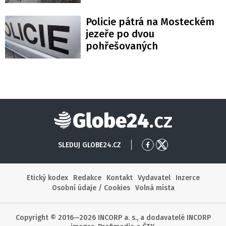
Policie pátrá na Mosteckém
jezeře po dvou
pohřešovaných
Globe24
SLEDUJ GLOBE24.CZ
Přejít
Přejít
na
na
Facebook
X
Etický kodex
Redakce
Kontakt
Vydavatel
Inzerce
Osobní údaje / Cookies
Volná místa
Copyright © 2016—2026 INCORP a. s., a dodavatelé INCORP