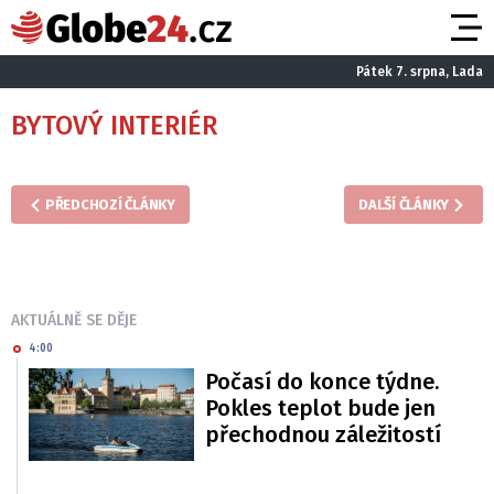
Pátek 7. srpna, Lada
BYTOVÝ INTERIÉR
PŘEDCHOZÍ ČLÁNKY
DALŠÍ ČLÁNKY
AKTUÁLNĚ SE DĚJE
4:00
Počasí do konce týdne.
Pokles teplot bude jen
přechodnou záležitostí