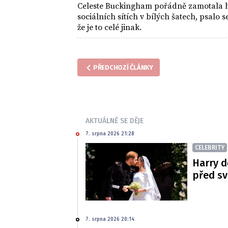
Celeste Buckingham pořádně zamotala h
sociálních sítích v bílých šatech, psalo s
že je to celé jinak.
PŘEDCHOZÍ ČLÁNKY
AKTUÁLNĚ SE DĚJE
7. srpna 2026 21:28
CELEBRITY
Harry d
před s
7. srpna 2026 20:14