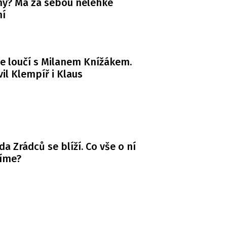
y? Má za sebou nelehké
ní
e loučí s Milanem Knížákem.
il Klempíř i Klaus
da Zrádců se blíží. Co vše o ní
víme?