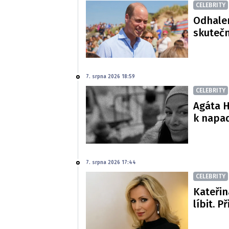
CELEBRITY
Odhalen
skutečn
7. srpna 2026 18:59
CELEBRITY
Agáta H
k napa
7. srpna 2026 17:44
CELEBRITY
Kateřin
líbit. P