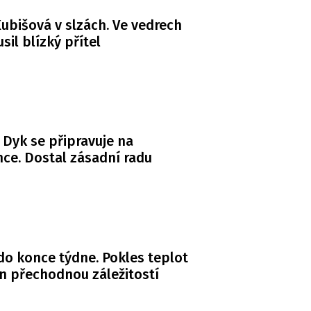
ubišová v slzách. Ve vedrech
usil blízký přítel
 Dyk se připravuje na
ce. Dostal zásadní radu
do konce týdne. Pokles teplot
n přechodnou záležitostí