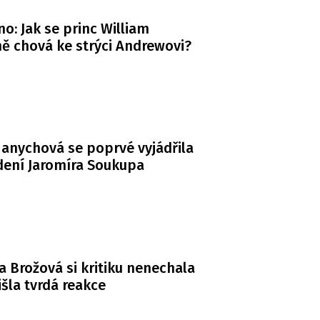
o: Jak se princ William
ě chová ke strýci Andrewovi?
anychová se poprvé vyjádřila
dení Jaromíra Soukupa
a Brožová si kritiku nenechala
řišla tvrdá reakce