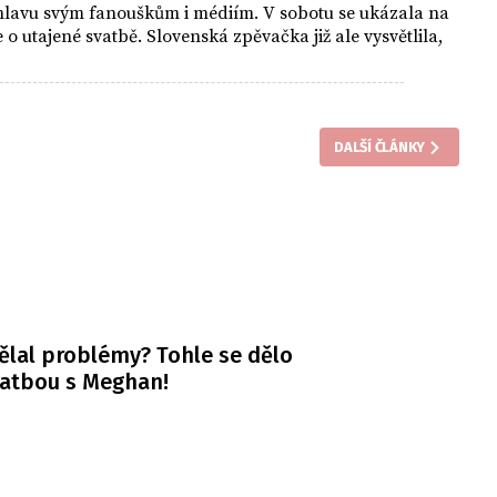
lavu svým fanouškům i médiím. V sobotu se ukázala na
e o utajené svatbě. Slovenská zpěvačka již ale vysvětlila,
DALŠÍ ČLÁNKY
ělal problémy? Tohle se dělo
vatbou s Meghan!