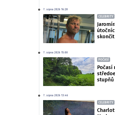
7. srpna 2026 16:28
CELEBRITY
Jaromír
útočníc
skončit
7. srpna 2026 15:00
POČASÍ
Počasí 
středoe
stupňů
7. srpna 2026 13:46
CELEBRITY
Charlot