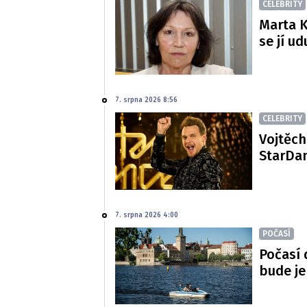
CELEBRITY
Marta K
se jí ud
7. srpna 2026 8:56
CELEBRITY
Vojtěch
StarDan
7. srpna 2026 4:00
POČASÍ
Počasí 
bude je