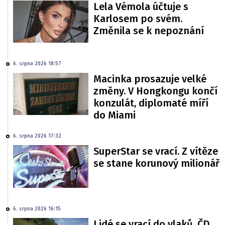
Lela Vémola účtuje s
Karlosem po svém.
Změnila se k nepoznání
6. srpna 2026 18:57
Macinka prosazuje velké
změny. V Hongkongu končí
konzulát, diplomaté míří
do Miami
6. srpna 2026 17:32
SuperStar se vrací. Z vítěze
se stane korunový milionář
6. srpna 2026 16:15
Lidé se vrací do vlaků. ČD