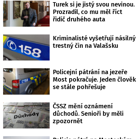
Turek si je jistý svou nevinou.
Prozradil, co mu měl říct
řidič druhého auta
Kriminalisté vyšetřují násilný
trestný čin na Valašsku
Policejní pátrání na jezeře
Most pokračuje. Jeden člověk
se stále pohřešuje
ČSSZ mění oznámení
důchodů. Senioři by měli
zpozornět