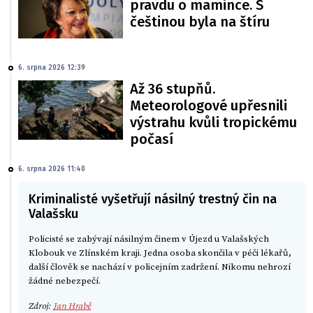
pravdu o mamince. S
češtinou byla na štíru
6. srpna 2026 12:39
Až 36 stupňů.
Meteorologové upřesnili
výstrahu kvůli tropickému
počasí
6. srpna 2026 11:40
Kriminalisté vyšetřují násilný trestný čin na
Valašsku
Policisté se zabývají násilným činem v Újezd u Valašských
Klobouk ve Zlínském kraji. Jedna osoba skončila v péči lékařů,
další člověk se nachází v policejním zadržení. Nikomu nehrozí
žádné nebezpečí.
Zdroj:
Jan Hrabě