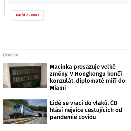
DALŠÍ ZPRÁVY
DOMOV
Macinka prosazuje velké
změny. V Hongkongu končí
konzulát, diplomaté míří do
Miami
Lidé se vrací do vlaků. ČD
hlásí nejvíce cestujících od
pandemie covidu