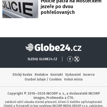
Policie pátrá na Mosteckém
jezeře po dvou
pohřešovaných
Globe24
SLEDUJ GLOBE24.CZ
Přejít
Přejít
na
na
Facebook
X
Etický kodex
Redakce
Kontakt
Vydavatel
Inzerce
Osobní údaje / Cookies
Volná místa
Copyright © 2016—2026 INCORP a. s., a dodavatelé INCORP
images, Profimedia a ČTK.
Jakékoli užití obsahu včetně převzetí, šíření či dalšího zpřístupňování
článků a fotografií je bez souhlasu INCORP MEDIA GROUP s.r.o. zakázáno.