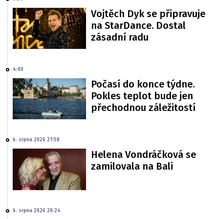
Vojtěch Dyk se připravuje
na StarDance. Dostal
zásadní radu
4:00
Počasí do konce týdne.
Pokles teplot bude jen
přechodnou záležitostí
6. srpna 2026 21:58
Helena Vondráčková se
zamilovala na Bali
6. srpna 2026 20:24