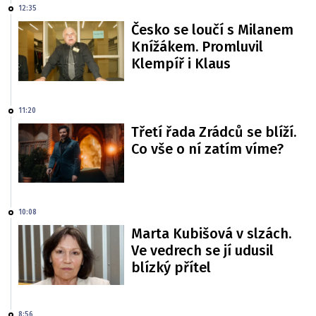
12:35
Česko se loučí s Milanem
Knížákem. Promluvil
Klempíř i Klaus
11:20
Třetí řada Zrádců se blíží.
Co vše o ní zatím víme?
10:08
Marta Kubišová v slzách.
Ve vedrech se jí udusil
blízký přítel
8:56