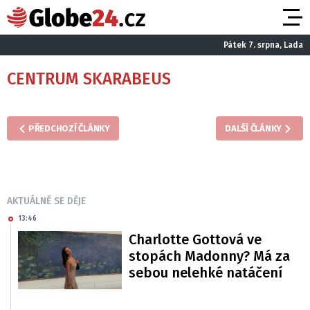
Pátek 7. srpna, Lada
CENTRUM SKARABEUS
PŘEDCHOZÍ ČLÁNKY
DALŠÍ ČLÁNKY
AKTUÁLNĚ SE DĚJE
13:46
Charlotte Gottová ve
stopách Madonny? Má za
sebou nelehké natáčení