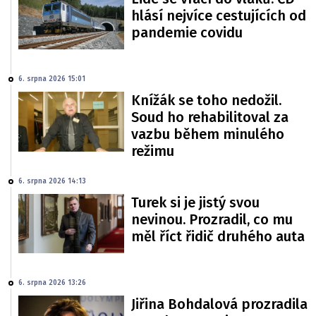
hlásí nejvíce cestujících od
pandemie covidu
6. srpna 2026 15:01
Knížák se toho nedožil.
Soud ho rehabilitoval za
vazbu během minulého
režimu
6. srpna 2026 14:13
Turek si je jistý svou
nevinou. Prozradil, co mu
měl říct řidič druhého auta
6. srpna 2026 13:26
Jiřina Bohdalová prozradila