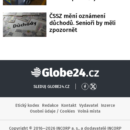
ČSSZ mění oznámení
důchodů. Senioři by měli
zpozornět
Globe24
SLEDUJ GLOBE24.CZ
Přejít
Přejít
na
na
Facebook
X
Etický kodex
Redakce
Kontakt
Vydavatel
Inzerce
Osobní údaje / Cookies
Volná místa
Copyright © 2016—2026 INCORP a. s., a dodavatelé INCORP