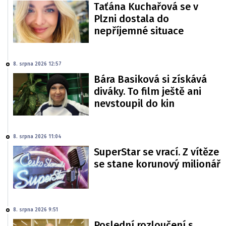
Taťána Kuchařová se v
Plzni dostala do
nepříjemné situace
8. srpna 2026 12:57
Bára Basiková si získává
diváky. To film ještě ani
nevstoupil do kin
8. srpna 2026 11:04
SuperStar se vrací. Z vítěze
se stane korunový milionář
8. srpna 2026 9:51
Poslední rozloučení s