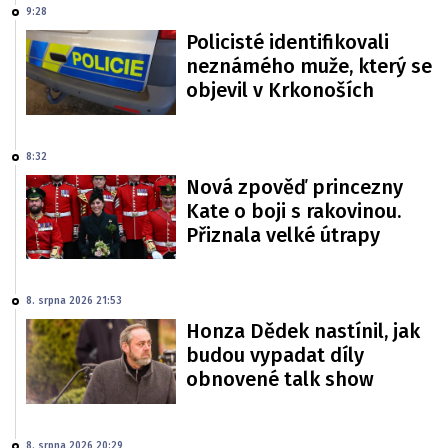
9:28
Policisté identifikovali
neznámého muže, který se
objevil v Krkonoších
8:32
Nová zpověď princezny
Kate o boji s rakovinou.
Přiznala velké útrapy
8. srpna 2026 21:53
Honza Dědek nastínil, jak
budou vypadat díly
obnovené talk show
8. srpna 2026 20:29