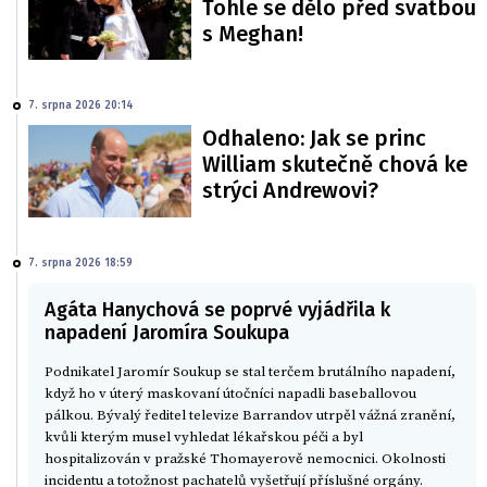
Tohle se dělo před svatbou
s Meghan!
7. srpna 2026 20:14
Odhaleno: Jak se princ
William skutečně chová ke
strýci Andrewovi?
7. srpna 2026 18:59
Agáta Hanychová se poprvé vyjádřila k
napadení Jaromíra Soukupa
Podnikatel Jaromír Soukup se stal terčem brutálního napadení,
když ho v úterý maskovaní útočníci napadli baseballovou
pálkou. Bývalý ředitel televize Barrandov utrpěl vážná zranění,
kvůli kterým musel vyhledat lékařskou péči a byl
hospitalizován v pražské Thomayerově nemocnici. Okolnosti
incidentu a totožnost pachatelů vyšetřují příslušné orgány.