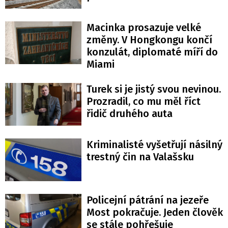
Macinka prosazuje velké
změny. V Hongkongu končí
konzulát, diplomaté míří do
Miami
Turek si je jistý svou nevinou.
Prozradil, co mu měl říct
řidič druhého auta
Kriminalisté vyšetřují násilný
trestný čin na Valašsku
Policejní pátrání na jezeře
Most pokračuje. Jeden člověk
se stále pohřešuje