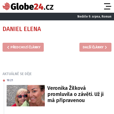
Neděle 9. srpna, Roman
DANIEL ELENA
PŘEDCHOZÍ ČLÁNKY
DALŠÍ ČLÁNKY
AKTUÁLNĚ SE DĚJE
10:21
Veronika Žilková
promluvila o závěti. Už ji
má připravenou