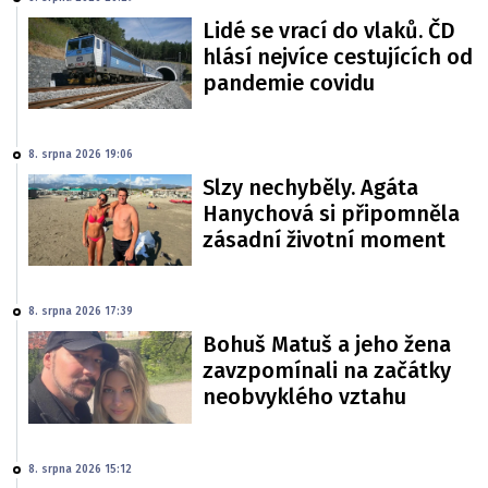
Lidé se vrací do vlaků. ČD
hlásí nejvíce cestujících od
pandemie covidu
8. srpna 2026 19:06
Slzy nechyběly. Agáta
Hanychová si připomněla
zásadní životní moment
8. srpna 2026 17:39
Bohuš Matuš a jeho žena
zavzpomínali na začátky
neobvyklého vztahu
8. srpna 2026 15:12