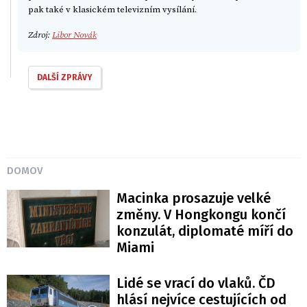
pak také v klasickém televizním vysílání.
Zdroj:
Libor Novák
DALŠÍ ZPRÁVY
DOMOV
Macinka prosazuje velké
změny. V Hongkongu končí
konzulát, diplomaté míří do
Miami
Lidé se vrací do vlaků. ČD
hlásí nejvíce cestujících od