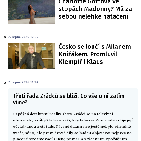
Charlotte Gottová ve
stopách Madonny? Má za
sebou nelehké natáčení
7. srpna 2026 12:35
Česko se loučí s Milanem
Knížákem. Promluvil
Klempíř i Klaus
7. srpna 2026 11:20
Třetí řada Zrádců se blíží. Co vše o ní zatím
víme?
Úspěšná detektivní reality show Zrádci se na televizní
obrazovky vrátí již letos v září, kdy televize Prima odstartuje její
očekávanou třetí řadu. Přesné datum sice ještě nebylo oficiálně
zveřejněno, ale premiérové díly se budou objevovat nejprve na
placené streamovací službě prima+ a s týdenním zpožděním