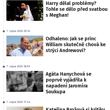
Harry dělal problémy?
Tohle se dělo před svatbou
s Meghan!
7. srpna 2026 20:14
Odhaleno: Jak se princ
William skutečně chová ke
strýci Andrewovi?
7. srpna 2026 18:59
Agáta Hanychová se
poprvé vyjádřila k
napadení Jaromíra
Soukupa
7. srpna 2026 17:44
Kateřina Brožová si kritiku