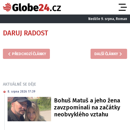
Neděle 9. srpna, Roman
DARUJ RADOST
PŘEDCHOZÍ ČLÁNKY
DALŠÍ ČLÁNKY
AKTUÁLNĚ SE DĚJE
8. srpna 2026 17:39
Bohuš Matuš a jeho žena
zavzpomínali na začátky
neobvyklého vztahu