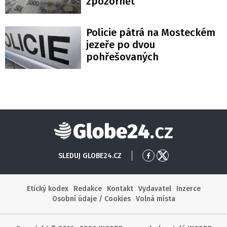
zpozornět
Policie pátrá na Mosteckém
jezeře po dvou
pohřešovaných
Globe24
SLEDUJ GLOBE24.CZ
Přejít
Přejít
na
na
Facebook
X
Etický kodex
Redakce
Kontakt
Vydavatel
Inzerce
Osobní údaje / Cookies
Volná místa