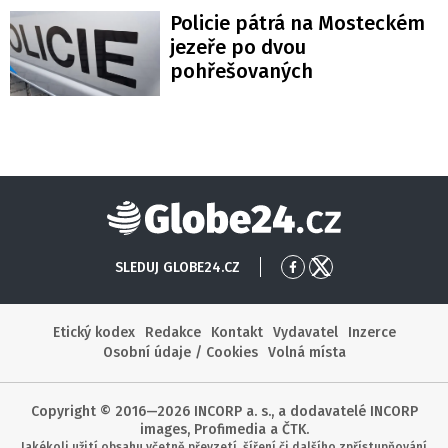
Policie pátrá na Mosteckém
jezeře po dvou
pohřešovaných
Globe24
SLEDUJ GLOBE24.CZ
Přejít
Přejít
na
na
Facebook
X
Etický kodex
Redakce
Kontakt
Vydavatel
Inzerce
Osobní údaje / Cookies
Volná místa
Copyright © 2016—2026 INCORP a. s., a dodavatelé INCORP
images, Profimedia a ČTK.
Jakékoli užití obsahu včetně převzetí, šíření či dalšího zpřístupňování