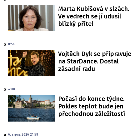
Marta Kubišová v slzách.
Ve vedrech se jí udusil
blízký přítel
8:56
Vojtěch Dyk se připravuje
na StarDance. Dostal
zásadní radu
4:00
Počasí do konce týdne.
Pokles teplot bude jen
přechodnou záležitostí
6. srpna 2026 21:58