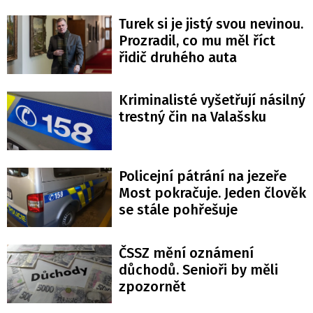
Turek si je jistý svou nevinou.
Prozradil, co mu měl říct
řidič druhého auta
Kriminalisté vyšetřují násilný
trestný čin na Valašsku
Policejní pátrání na jezeře
Most pokračuje. Jeden člověk
se stále pohřešuje
ČSSZ mění oznámení
důchodů. Senioři by měli
zpozornět