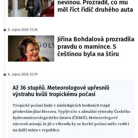
nevinou. Prozradil, co mu
měl říct řidič druhého auta
6. srpna 2026 13:26
Jiřina Bohdalová prozradila
pravdu o mamince. S
češtinou byla na štíru
6. srpna 2026 12:39
Až 36 stupňů. Meteorologové upřesnili
výstrahu kvůli tropickému počasí
Tropické počasí bude v následujících hodinách trápit
především jižní Moravu. Vyplývá to z aktuální výstrahy Českého
hydrometeorologického ústavu (ČHMÚ). Meteorologové
zároveň avizují, že již o víkendu by se horké počasí mělo vrátit i
na další místa v republice.