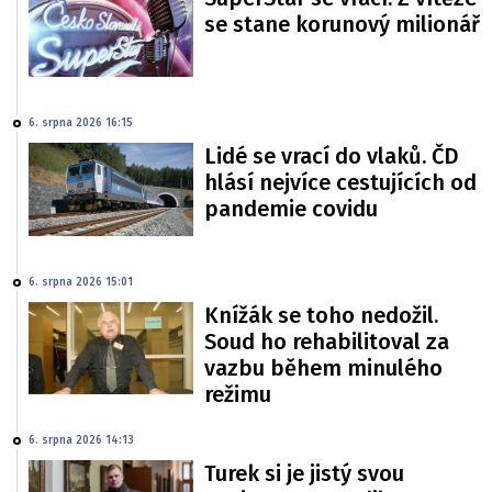
se stane korunový milionář
6. srpna 2026 16:15
Lidé se vrací do vlaků. ČD
hlásí nejvíce cestujících od
pandemie covidu
6. srpna 2026 15:01
Knížák se toho nedožil.
Soud ho rehabilitoval za
vazbu během minulého
režimu
6. srpna 2026 14:13
Turek si je jistý svou