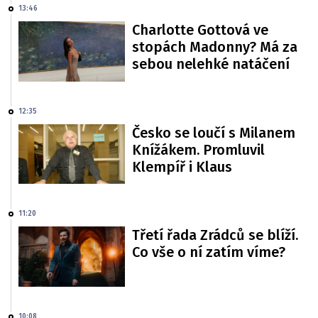
13:46
Charlotte Gottová ve
stopách Madonny? Má za
sebou nelehké natáčení
12:35
Česko se loučí s Milanem
Knížákem. Promluvil
Klempíř i Klaus
11:20
Třetí řada Zrádců se blíží.
Co vše o ní zatím víme?
10:08