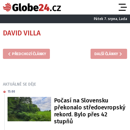
Pátek 7. srpna, Lada
DAVID VILLA
PŘEDCHOZÍ ČLÁNKY
DALŠÍ ČLÁNKY
AKTUÁLNĚ SE DĚJE
15:00
Počasí na Slovensku
překonalo středoevropský
rekord. Bylo přes 42
stupňů