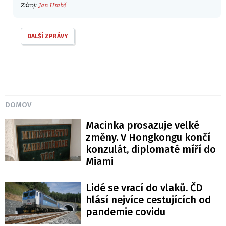
Zdroj:
Jan Hrabě
DALŠÍ ZPRÁVY
DOMOV
Macinka prosazuje velké
změny. V Hongkongu končí
konzulát, diplomaté míří do
Miami
Lidé se vrací do vlaků. ČD
hlásí nejvíce cestujících od
pandemie covidu