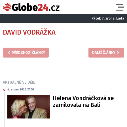
Pátek 7. srpna, Lada
DAVID VODRÁŽKA
PŘEDCHOZÍ ČLÁNKY
DALŠÍ ČLÁNKY
AKTUÁLNĚ SE DĚJE
6. srpna 2026 21:58
Helena Vondráčková se
zamilovala na Bali