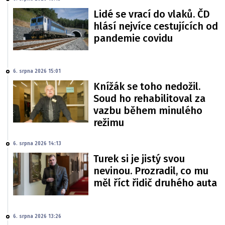
Lidé se vrací do vlaků. ČD
hlásí nejvíce cestujících od
pandemie covidu
6. srpna 2026 15:01
Knížák se toho nedožil.
Soud ho rehabilitoval za
vazbu během minulého
režimu
6. srpna 2026 14:13
Turek si je jistý svou
nevinou. Prozradil, co mu
měl říct řidič druhého auta
6. srpna 2026 13:26