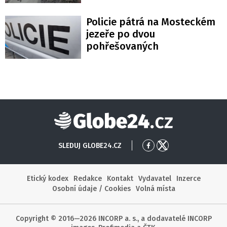
Policie pátrá na Mosteckém
jezeře po dvou
pohřešovaných
Globe24
SLEDUJ GLOBE24.CZ
Přejít
Přejít
na
na
Facebook
X
Etický kodex
Redakce
Kontakt
Vydavatel
Inzerce
Osobní údaje / Cookies
Volná místa
Copyright © 2016—2026 INCORP a. s., a dodavatelé INCORP