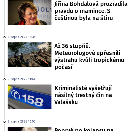
Jiřina Bohdalová prozradila
pravdu o mamince. S
češtinou byla na štíru
6. srpna 2026 12:39
Až 36 stupňů.
Meteorologové upřesnili
výstrahu kvůli tropickému
počasí
6. srpna 2026 11:40
Kriminalisté vyšetřují
násilný trestný čin na
Valašsku
6. srpna 2026 10:52
Poprvé po kolapsu na