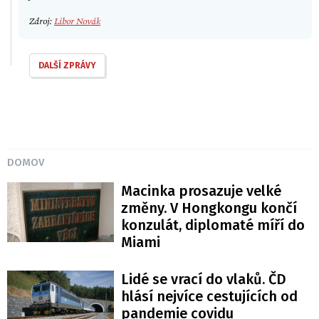
Zdroj:
Libor Novák
DALŠÍ ZPRÁVY
DOMOV
Macinka prosazuje velké
změny. V Hongkongu končí
konzulát, diplomaté míří do
Miami
Lidé se vrací do vlaků. ČD
hlásí nejvíce cestujících od
pandemie covidu