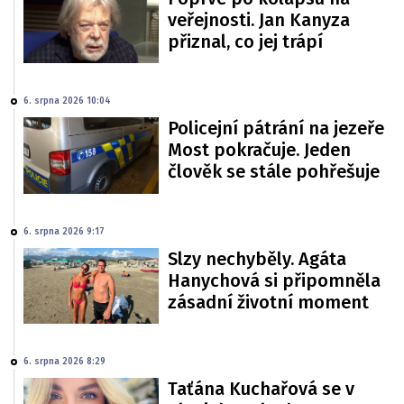
veřejnosti. Jan Kanyza
přiznal, co jej trápí
6. srpna 2026 10:04
Policejní pátrání na jezeře
Most pokračuje. Jeden
člověk se stále pohřešuje
6. srpna 2026 9:17
Slzy nechyběly. Agáta
Hanychová si připomněla
zásadní životní moment
6. srpna 2026 8:29
Taťána Kuchařová se v