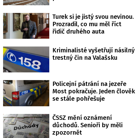
Turek si je jistý svou nevinou.
Prozradil, co mu měl říct
řidič druhého auta
Kriminalisté vyšetřují násilný
trestný čin na Valašsku
Policejní pátrání na jezeře
Most pokračuje. Jeden člověk
se stále pohřešuje
ČSSZ mění oznámení
důchodů. Senioři by měli
zpozornět