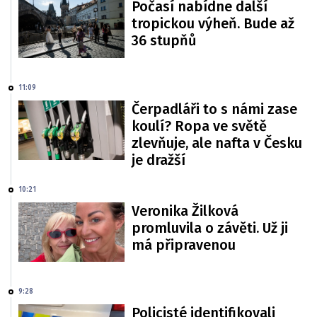
Počasí nabídne další
tropickou výheň. Bude až
36 stupňů
11:09
Čerpadláři to s námi zase
koulí? Ropa ve světě
zlevňuje, ale nafta v Česku
je dražší
10:21
Veronika Žilková
promluvila o závěti. Už ji
má připravenou
9:28
Policisté identifikovali