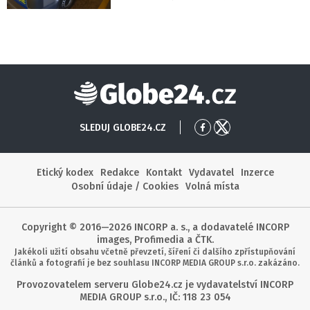
Globe24
SLEDUJ GLOBE24.CZ
Přejít
Přejít
na
na
Facebook
X
Etický kodex
Redakce
Kontakt
Vydavatel
Inzerce
Osobní údaje / Cookies
Volná místa
Copyright © 2016—2026 INCORP a. s., a dodavatelé INCORP
images, Profimedia a ČTK.
Jakékoli užití obsahu včetně převzetí, šíření či dalšího zpřístupňování
článků a fotografií je bez souhlasu INCORP MEDIA GROUP s.r.o. zakázáno.
Provozovatelem serveru Globe24.cz je vydavatelství INCORP
MEDIA GROUP s.r.o., IČ: 118 23 054