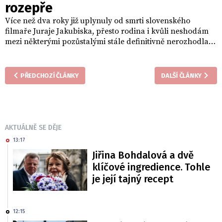
rozepře
Více než dva roky již uplynuly od smrti slovenského
filmaře Juraje Jakubiska, přesto rodina i kvůli neshodám
mezi některými pozůstalými stále definitivně nerozhodla o
místě posledního odpočinku. Kde nakonec slavného
režiséra pochovají?
PŘEDCHOZÍ ČLÁNKY
DALŠÍ ČLÁNKY
AKTUÁLNĚ SE DĚJE
13:17
Jiřina Bohdalová a dvě
klíčové ingredience. Tohle
je její tajný recept
12:15