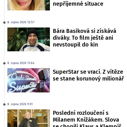
nepříjemné situace
8. srpna 2026 12:57
Bára Basiková si získává
diváky. To film ještě ani
nevstoupil do kin
8. srpna 2026 11:04
SuperStar se vrací. Z vítěze
se stane korunový milionář
8. srpna 2026 9:51
Poslední rozloučení s
Milanem Knížákem. Slova
se chopili Klaus a Klempíř