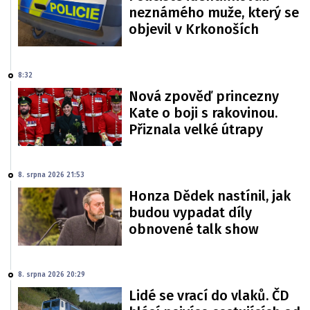
neznámého muže, který se
objevil v Krkonoších
8:32
Nová zpověď princezny
Kate o boji s rakovinou.
Přiznala velké útrapy
8. srpna 2026 21:53
Honza Dědek nastínil, jak
budou vypadat díly
obnovené talk show
8. srpna 2026 20:29
Lidé se vrací do vlaků. ČD