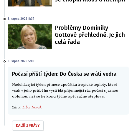
8. srpna 2026 8:37
Problémy Dominiky
Gottové přehledně. Je jich
celá řada
8. srpna 2026 5:00
Počasí příští týden: Do Česka se vrátí vedra
Nadcházející týden přinese zpočátku tropické teploty, které
však v jeho průběhu vystřídá příjemnější ráz počasí s jasnou
oblohou, než se ke konci týdne opět začne oteplovat.
Zdroj:
Libor Novák
DALŠÍ ZPRÁVY