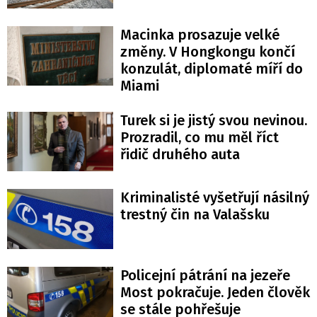
Macinka prosazuje velké
změny. V Hongkongu končí
konzulát, diplomaté míří do
Miami
Turek si je jistý svou nevinou.
Prozradil, co mu měl říct
řidič druhého auta
Kriminalisté vyšetřují násilný
trestný čin na Valašsku
Policejní pátrání na jezeře
Most pokračuje. Jeden člověk
se stále pohřešuje