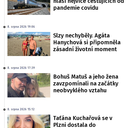
hlásí nejvíce cestujících od
pandemie covidu
8. srpna 2026 19:06
Slzy nechyběly. Agáta
Hanychová si připomněla
zásadní životní moment
8. srpna 2026 17:39
Bohuš Matuš a jeho žena
zavzpomínali na začátky
neobvyklého vztahu
8. srpna 2026 15:12
Taťána Kuchařová se v
Plzni dostala do