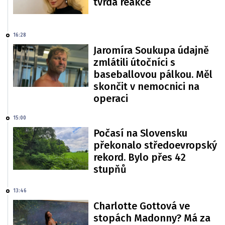
tvrdá reakce
16:28
Jaromíra Soukupa údajně
zmlátili útočníci s
baseballovou pálkou. Měl
skončit v nemocnici na
operaci
15:00
Počasí na Slovensku
překonalo středoevropský
rekord. Bylo přes 42
stupňů
13:46
Charlotte Gottová ve
stopách Madonny? Má za