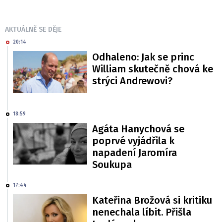
AKTUÁLNĚ SE DĚJE
20:14
Odhaleno: Jak se princ
William skutečně chová ke
strýci Andrewovi?
18:59
Agáta Hanychová se
poprvé vyjádřila k
napadení Jaromíra
Soukupa
17:44
Kateřina Brožová si kritiku
nenechala líbit. Přišla