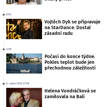
8:56
Vojtěch Dyk se připravuje
na StarDance. Dostal
zásadní radu
4:00
Počasí do konce týdne.
Pokles teplot bude jen
přechodnou záležitostí
6. srpna 2026 21:58
Helena Vondráčková se
zamilovala na Bali