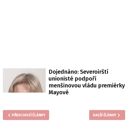
Dojednáno: Severoirští
unionisté podpoří
menšinovou vládu premiérky
Mayové
PŘEDCHOZÍ ČLÁNKY
DALŠÍ ČLÁNKY