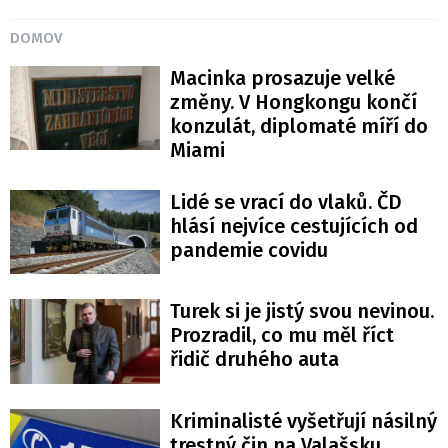
DOMOV
Macinka prosazuje velké
změny. V Hongkongu končí
konzulát, diplomaté míří do
Miami
Lidé se vrací do vlaků. ČD
hlásí nejvíce cestujících od
pandemie covidu
Turek si je jistý svou nevinou.
Prozradil, co mu měl říct
řidič druhého auta
Kriminalisté vyšetřují násilný
trestný čin na Valašsku