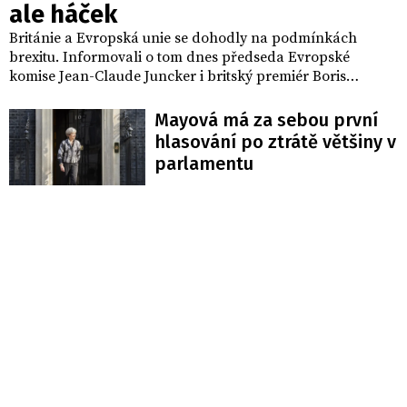
ale háček
Británie a Evropská unie se dohodly na podmínkách
brexitu. Informovali o tom dnes předseda Evropské
komise Jean-Claude Juncker i britský premiér Boris
Johnson. Juncker nový dokument označil za "spravedlivý a
vyvážený". Podle britského ministerského předsedy jde o
Mayová má za sebou první
dohodu, kterou jeho země "získává zpět kontrolu".
hlasování po ztrátě většiny v
Optimismus však hatí postoj Demokratické unionistické
parlamentu
strany.