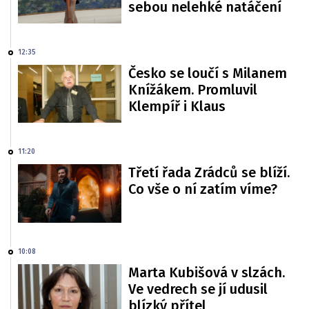
sebou nelehké natáčení
12:35
Česko se loučí s Milanem
Knížákem. Promluvil
Klempíř i Klaus
11:20
Třetí řada Zrádců se blíží.
Co vše o ní zatím víme?
10:08
Marta Kubišová v slzách.
Ve vedrech se jí udusil
blízký přítel