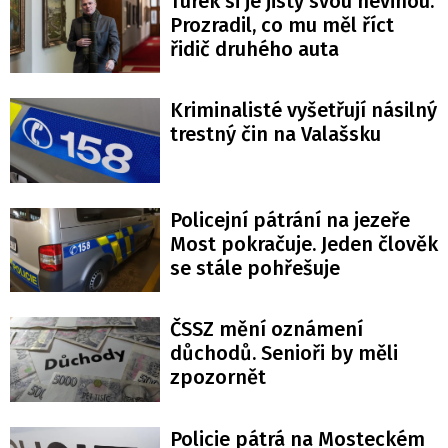
Turek si je jistý svou nevinou.
Prozradil, co mu měl říct
řidič druhého auta
Kriminalisté vyšetřují násilný
trestný čin na Valašsku
Policejní pátrání na jezeře
Most pokračuje. Jeden člověk
se stále pohřešuje
ČSSZ mění oznámení
důchodů. Senioři by měli
zpozornět
Policie pátrá na Mosteckém