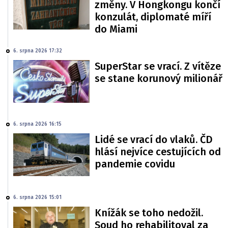
změny. V Hongkongu končí
konzulát, diplomaté míří
do Miami
6. srpna 2026 17:32
SuperStar se vrací. Z vítěze
se stane korunový milionář
6. srpna 2026 16:15
Lidé se vrací do vlaků. ČD
hlásí nejvíce cestujících od
pandemie covidu
6. srpna 2026 15:01
Knížák se toho nedožil.
Soud ho rehabilitoval za