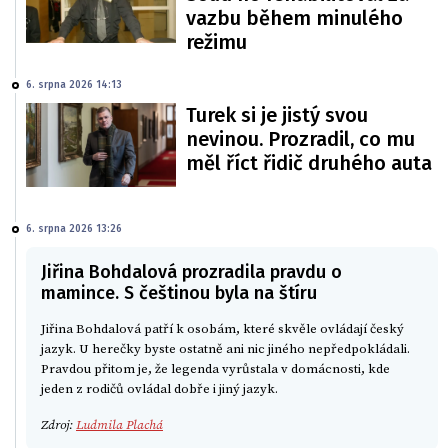
vazbu během minulého
režimu
6. srpna 2026 14:13
Turek si je jistý svou
nevinou. Prozradil, co mu
měl říct řidič druhého auta
6. srpna 2026 13:26
Jiřina Bohdalová prozradila pravdu o
mamince. S češtinou byla na štíru
Jiřina Bohdalová patří k osobám, které skvěle ovládají český
jazyk. U herečky byste ostatně ani nic jiného nepředpokládali.
Pravdou přitom je, že legenda vyrůstala v domácnosti, kde
jeden z rodičů ovládal dobře i jiný jazyk.
Zdroj:
Ludmila Plachá