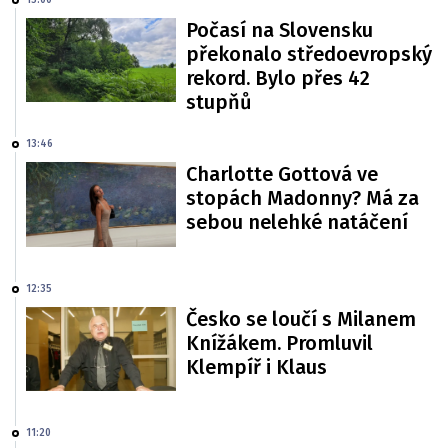
Počasí na Slovensku
překonalo středoevropský
rekord. Bylo přes 42
stupňů
13:46
Charlotte Gottová ve
stopách Madonny? Má za
sebou nelehké natáčení
12:35
Česko se loučí s Milanem
Knížákem. Promluvil
Klempíř i Klaus
11:20