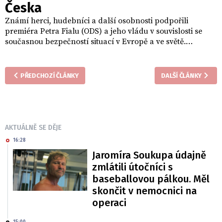
Česka
Známí herci, hudebníci a další osobnosti podpořili
premiéra Petra Fialu (ODS) a jeho vládu v souvislosti se
současnou bezpečností situací v Evropě a ve světě.
Konkrétně oceňují, že současná vládnoucí garnitura chce
podniknout kroky za účelem zajištění obranyschopnosti
Česka.
PŘEDCHOZÍ ČLÁNKY
DALŠÍ ČLÁNKY
AKTUÁLNĚ SE DĚJE
16:28
Jaromíra Soukupa údajně
zmlátili útočníci s
baseballovou pálkou. Měl
skončit v nemocnici na
operaci
15:00