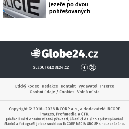
jezeře po dvou
pohřešovaných
Globe24
SLEDUJ GLOBE24.CZ
Přejít
Přejít
na
na
Facebook
X
Etický kodex
Redakce
Kontakt
Vydavatel
Inzerce
Osobní údaje / Cookies
Volná místa
Copyright © 2016—2026 INCORP a. s., a dodavatelé INCORP
images, Profimedia a ČTK.
Jakékoli užití obsahu včetně převzetí, šíření či dalšího zpřístupňování
článků a fotografií je bez souhlasu INCORP MEDIA GROUP s.r.o. zakázáno.