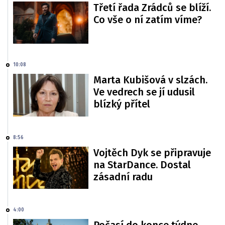
Třetí řada Zrádců se blíží.
Co vše o ní zatím víme?
10:08
Marta Kubišová v slzách.
Ve vedrech se jí udusil
blízký přítel
8:56
Vojtěch Dyk se připravuje
na StarDance. Dostal
zásadní radu
4:00