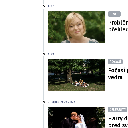
8:37
REVUE
Problé
přehled
5:00
POČASÍ
Počasí 
vedra
7. srpna 2026 21:28
CELEBRITY
Harry d
před s