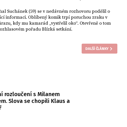
hal Suchánek (59) se v nedávném rozhovoru podělil o
cí informaci. Oblíbený komik trpí poruchou zraku v
razu, kdy mu kamarád „vystřelil oko“. Otevřeně o tom
rozhlasovém pořadu Blízká setkání.
DALŠÍ ČLÁNKY
í rozloučení s Milanem
m. Slova se chopili Klaus a
ř