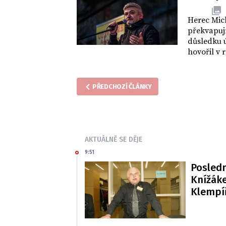
REVUE
Herec Mic
překvapují
důsledku ú
hovořil v 
PŘEDCHOZÍ ČLÁNKY
AKTUÁLNĚ SE DĚJE
9:51
Posledn
Knížáke
Klempí