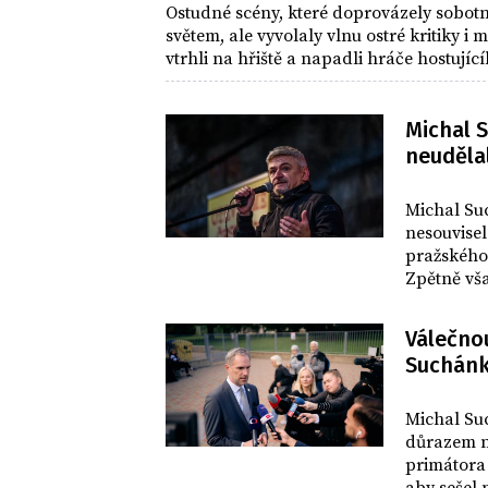
Ostudné scény, které doprovázely sobotn
světem, ale vyvolaly vlnu ostré kritiky 
vtrhli na hřiště a napadli hráče hostujícíh
přímo na stadionu v Edenu svědky nepoc
Michal S
neudělal
CELEBRITY
Michal Su
nesouvisel
pražského
Zpětně vša
Válečno
Suchánk
REVUE
Michal Suc
důrazem n
primátora 