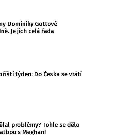
my Dominiky Gottové
ně. Je jich celá řada
příští týden: Do Česka se vrátí
ělal problémy? Tohle se dělo
vatbou s Meghan!