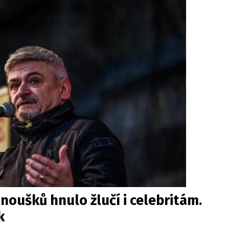
anoušků hnulo žlučí i celebritám.
k