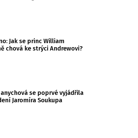
o: Jak se princ William
ě chová ke strýci Andrewovi?
anychová se poprvé vyjádřila
dení Jaromíra Soukupa