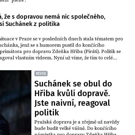
mezi "plebs".
á, že s dopravou nemá nic společného,
si Suchánek z politika
ituace v Praze se v posledních dnech stala tématem pro
uchánka, jenž se s humorem pustil do končícího
rimátora pro dopravu Zdeňka Hřiba (Piráti). Politik se
agoval vlastním videem. Nyní už víme, že tím to celé
o.
REVUE
Suchánek se obul do
Hřiba kvůli dopravě.
Jste naivní, reagoval
politik
Pražská doprava je a zřejmě už navždy
bude budit velké vášně. Do končícího
náměstka pro dopravu Zdeňka Hřiba