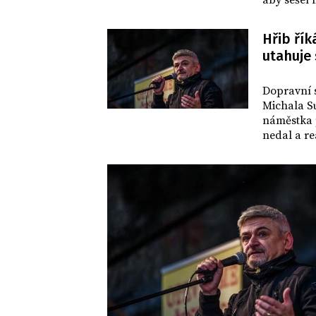
aby sešel 
Hřib řík
utahuje 
CELEBRITY
Dopravní s
Michala S
náměstka p
nedal a re
neskončil