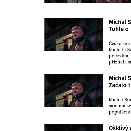
Michal 
Tohle o 
REVUE
Česko se 
Michala Su
potvrdila,
přiznal i 
Michal 
Začalo t
REVUE
Michal Suc
sám má se 
populárníh
Ošklivý