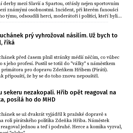
í derby mezi Slavií a Spartou, otřásly nejen sportovním
i mezi známými osobnostmi. Incident, při kterém fanoušci
o týmu, odsoudili herci, moderátoři i politici, kteří byli
hopitelného násilí.
uchánek prý vyhrožoval násilím. Už bych to
, říká
chánek před časem plnil stránky médií něčím, co vůbec
o s jeho profesí. Pustil se totiž do "války" s náměstkem
 primátora pro dopravu Zdeňkem Hřibem (Piráti).
k připouští, že by se do toho znovu nepouštěl.
u sekeru nezakopali. Hřib opět reagoval na
a, posílá ho do MHD
hánek se už dvakrát vyjádřil k pražské dopravě s
a roli pirátského politika Zdeňka Hřiba. Náměstek
reagoval jednou a teď i podruhé. Herce a komika vyzval,