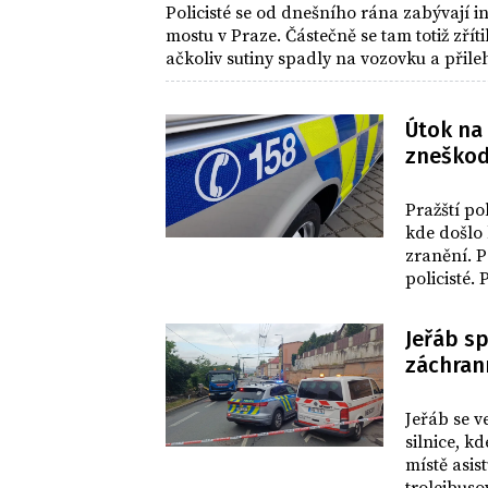
Policisté se od dnešního rána zabývají
mostu v Praze. Částečně se tam totiž zřít
ačkoliv sutiny spadly na vozovku a přile
Útok na
zneškodn
DOMOV
Pražští po
kde došlo 
zranění. P
policisté.
Jeřáb sp
záchran
DOMOV
Jeřáb se v
silnice, kd
místě asis