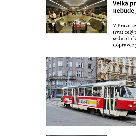
Velká p
nebude j
DOMOV
V Praze se
trvat celý
sedm dní a
dopravce 