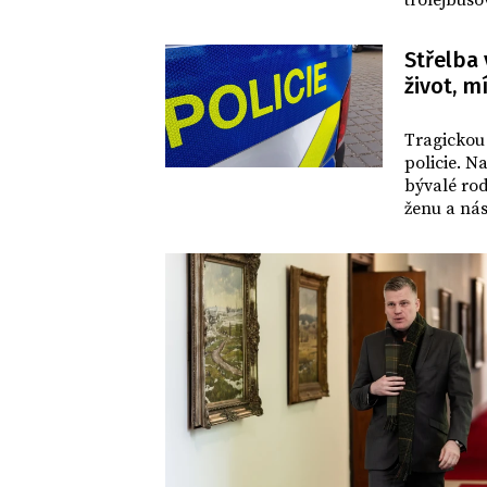
trolejbuso
Střelba 
život, m
DOMOV
Tragickou
policie. N
bývalé rod
ženu a nás