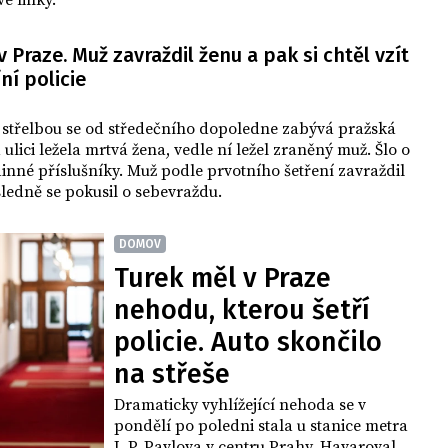
vé linky.
v Praze. Muž zavraždil ženu a pak si chtěl vzít
íní policie
 střelbou se od středečního dopoledne zabývá pražská
a ulici ležela mrtvá žena, vedle ní ležel zraněný muž. Šlo o
inné příslušníky. Muž podle prvotního šetření zavraždil
ledně se pokusil o sebevraždu.
DOMOV
Turek měl v Praze
nehodu, kterou šetří
policie. Auto skončilo
na střeše
Dramaticky vyhlížející nehoda se v
pondělí po poledni stala u stanice metra
I. P. Pavlova v centru Prahy. Havaroval