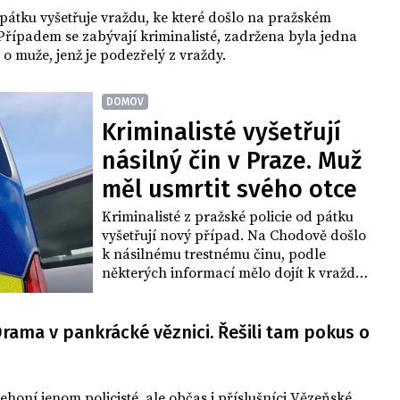
 pátku vyšetřuje vraždu, ke které došlo na pražském
řípadem se zabývají kriminalisté, zadržena byla jedna
 o muže, jenž je podezřelý z vraždy.
DOMOV
Kriminalisté vyšetřují
násilný čin v Praze. Muž
měl usmrtit svého otce
Kriminalisté z pražské policie od pátku
vyšetřují nový případ. Na Chodově došlo
k násilnému trestnému činu, podle
některých informací mělo dojít k vraždě.
Oficiálně nejsou bližší podrobnosti
známé.
rama v pankrácké věznici. Řešili tam pokus o
ehoní jenom policisté, ale občas i příslušníci Vězeňské