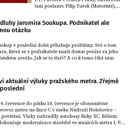
tam poslanec Filip Turek (Motoristé),
jehož vůz se srazil s nemocničním autem,
které skončilo na střeše na tramvajové
dluhy Jaromíra Soukupa. Podnikatel ale
trati. Případem se zabývá policie.
inou otázku
oukup v poslední době přitahuje problémy. Své o tom
raze, která se z podnikatele snaží dostat peníze za jeho
stském areálu. Jak se to daří? A co k tomu říká sám
ví aktuální výluky pražského metra. Zřejmě
poslední
4. července do pátku 10. července je obousměrně
rovoz metra na lince C v úseku Nádraží Holešovice –
 povstání. Vlaky nahradily autobusy linky XC. Během
dokončuje modernizace stavědel ve stanicích metra I. P.
Muzeum a Hlavní nádraží, informoval Dopravní podnik.