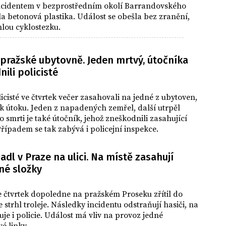
 incidentem v bezprostředním okolí Barrandovského
ila betonová plastika. Událost se obešla bez zranění,
hlou cyklostezku.
 pražské ubytovně. Jeden mrtvý, útočníka
ili policisté
licisté ve čtvrtek večer zasahovali na jedné z ubytoven,
k útoku. Jeden z napadených zemřel, další utrpěl
o smrti je také útočník, jehož zneškodnili zasahující
 Případem se tak zabývá i policejní inspekce.
adl v Praze na ulici. Na místě zasahují
né složky
e čtvrtek dopoledne na pražském Proseku zřítil do
e strhl troleje. Následky incidentu odstraňují hasiči, na
tuje i policie. Událost má vliv na provoz jedné