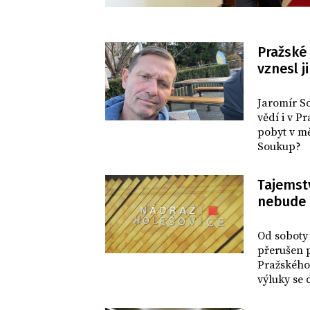
Pražské 
vznesl j
REVUE
Jaromír S
vědí i v P
pobyt v mě
Soukup?
Tajemst
nebude 
DOMOV
Od soboty 
přerušen p
Pražského
výluky se 
Pavlova, 