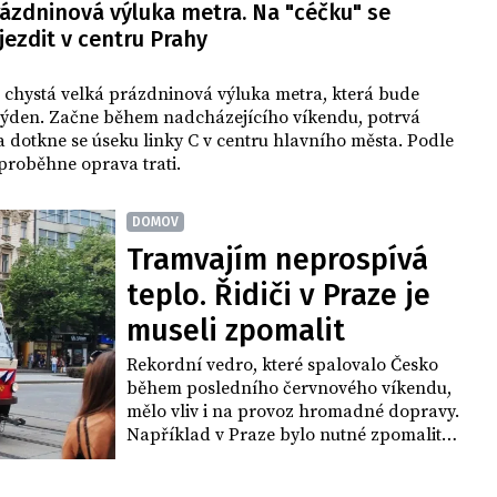
rázdninová výluka metra. Na "céčku" se
ezdit v centru Prahy
 chystá velká prázdninová výluka metra, která bude
 týden. Začne během nadcházejícího víkendu, potrvá
 dotkne se úseku linky C v centru hlavního města. Podle
proběhne oprava trati.
DOMOV
Tramvajím neprospívá
teplo. Řidiči v Praze je
museli zpomalit
Rekordní vedro, které spalovalo Česko
během posledního červnového víkendu,
mělo vliv i na provoz hromadné dopravy.
Například v Praze bylo nutné zpomalit
tramvaje, na některých místech jely
maximální rychlostí 10 kilometrů za