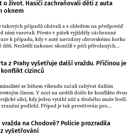
hodinu.
t o život. Hasiči zachraňovali děti z auta
m oknem
se takových případů obávali a s ohledem na předpověď
d nimi varovali. Přesto v pátek vyjížděly záchranné
Praze k případu, kdy v autě navzdory obrovskému horku
ě děti. Nezletilí nakonec skončili v péči přivolaných
řů.
a z Prahy vyšetřuje další vraždu. Příčinou je
 konflikt cizinců
iminalisté se během víkendu začali zabývat dalším
restným činem. V noci na neděli došlo ke konfliktu dvou
Trojické ulici, kdy jeden vytáhl nůž a druhého muže bodl.
zranění podlehl. Případ je tak prověřován pro
 z vraždy.
 vražda na Chodově? Policie prozradila
 z vyšetřování