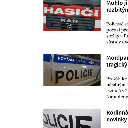
Mohlo jí
rozbitý
DOMOV
Policisté 
počasí pře
složky v 
zůstaly dv
záchraná
Mordpart
tragický
DOMOV
Pražští kr
násilným t
cizinců v 
Napadený 
podezření
Rodinná
novinky