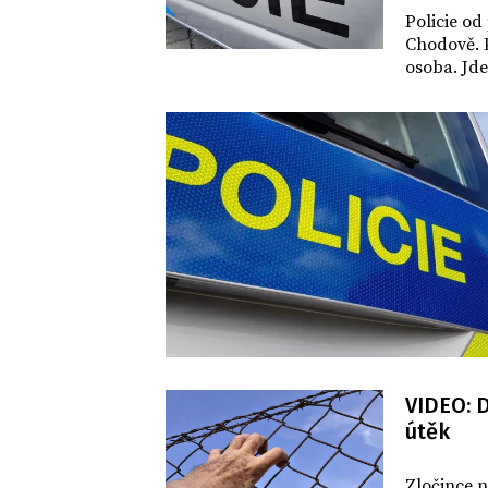
DOMOV
Policie od
Chodově. P
osoba. Jde
VIDEO: D
útěk
DOMOV
Zločince n