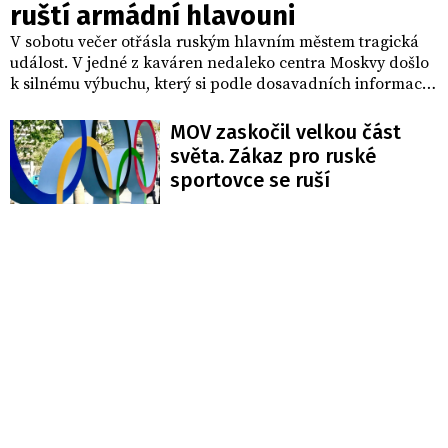
ruští armádní hlavouni
V sobotu večer otřásla ruským hlavním městem tragická
událost. V jedné z kaváren nedaleko centra Moskvy došlo
k silnému výbuchu, který si podle dosavadních informací
vyžádal nejméně tři lidské životy. Dalších patnáct osob
utrpělo při explozi různě závažná zranění.
MOV zaskočil velkou část
světa. Zákaz pro ruské
sportovce se ruší