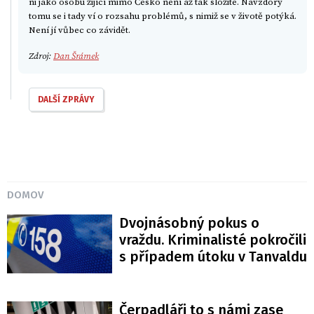
ni jako osobu žijící mimo Česko není až tak složité. Navzdory
tomu se i tady ví o rozsahu problémů, s nimiž se v životě potýká.
Není jí vůbec co závidět.
Zdroj:
Dan Šrámek
DALŠÍ ZPRÁVY
DOMOV
Dvojnásobný pokus o
vraždu. Kriminalisté pokročili
s případem útoku v Tanvaldu
Čerpadláři to s námi zase