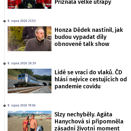
Přiznala velké útrapy
8. srpna 2026 21:53
Honza Dědek nastínil, jak
budou vypadat díly
obnovené talk show
8. srpna 2026 20:29
Lidé se vrací do vlaků. ČD
hlásí nejvíce cestujících od
pandemie covidu
8. srpna 2026 19:06
Slzy nechyběly. Agáta
Hanychová si připomněla
zásadní životní moment