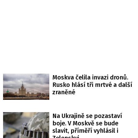
Moskva čelila invazi dronů.
Rusko hlásí tři mrtvé a další
zraněné
Na Ukrajině se pozastaví
boje. V Moskvě se bude
slavit, příměří vyhlásil i
Zelenskyj