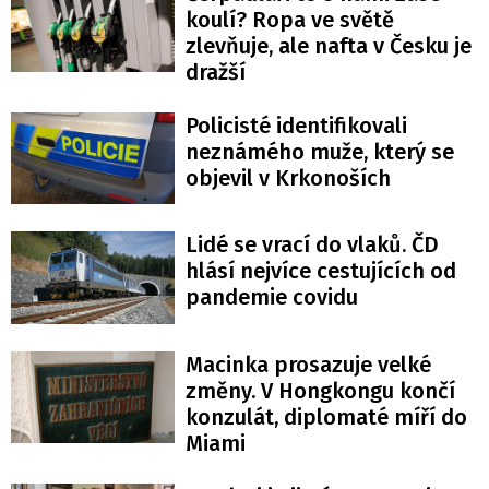
koulí? Ropa ve světě
zlevňuje, ale nafta v Česku je
dražší
Policisté identifikovali
neznámého muže, který se
objevil v Krkonoších
Lidé se vrací do vlaků. ČD
hlásí nejvíce cestujících od
pandemie covidu
Macinka prosazuje velké
změny. V Hongkongu končí
konzulát, diplomaté míří do
Miami