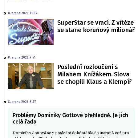
8. srpna 2026 11:04
SuperStar se vrací. Z vítěze
se stane korunový milionář
8. srpna 2026 9:51
Poslední rozloučení s
Milanem Knížákem. Slova
se chopili Klaus a Klempíř
8. srpna 2026 8:37
Problémy Dominiky Gottové přehledně. Je jich
celá řada
Dominika Gottová se v poslední době stáhla do ústraní, což pro