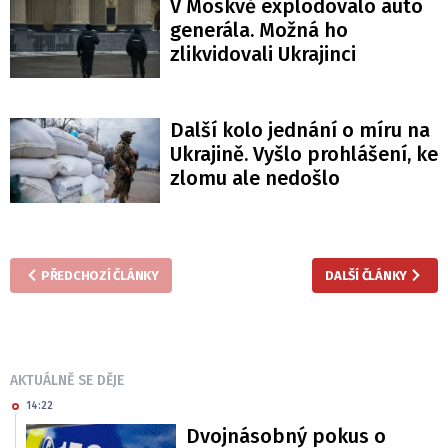
V Moskvě explodovalo auto
generála. Možná ho
zlikvidovali Ukrajinci
Další kolo jednání o míru na
Ukrajině. Vyšlo prohlášení, ke
zlomu ale nedošlo
PŘEDCHOZÍ ČLÁNKY
DALŠÍ ČLÁNKY
AKTUÁLNĚ SE DĚJE
14:22
Dvojnásobný pokus o