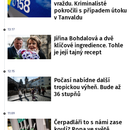
vraždu. Kriminalisté
pokročili s případem útoku
v Tanvaldu
13:17
Jiřina Bohdalová a dvě
klíčové ingredience. Tohle
je její tajný recept
12:15
Počasí nabídne další
tropickou výheň. Bude až
36 stupňů
11:09
Čerpadláři to s námi zase
koulí? Ropa ve světě