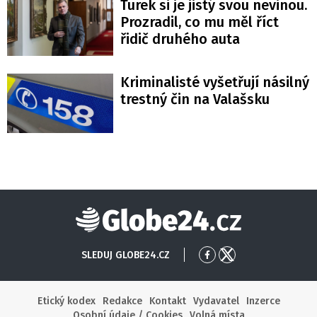
Turek si je jistý svou nevinou.
Prozradil, co mu měl říct
řidič druhého auta
Kriminalisté vyšetřují násilný
trestný čin na Valašsku
Globe24
SLEDUJ GLOBE24.CZ
Přejít
Přejít
na
na
Facebook
X
Etický kodex
Redakce
Kontakt
Vydavatel
Inzerce
Osobní údaje / Cookies
Volná místa