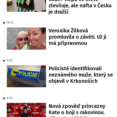
zlevňuje, ale nafta v Česku
je dražší
10:21
Veronika Žilková
promluvila o závěti. Už ji
má připravenou
9:28
Policisté identifikovali
neznámého muže, který se
objevil v Krkonoších
8:32
Nová zpověď princezny
Kate o boji s rakovinou.