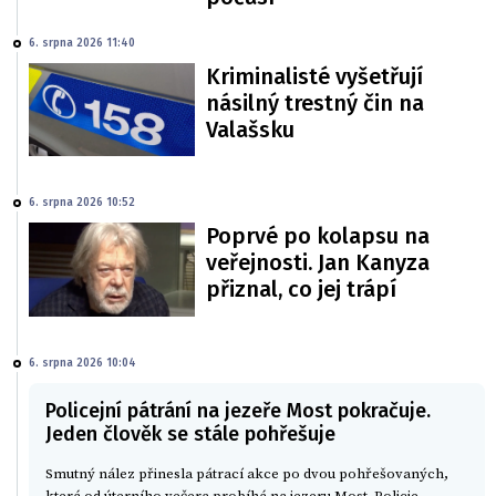
6. srpna 2026 11:40
Kriminalisté vyšetřují
násilný trestný čin na
Valašsku
6. srpna 2026 10:52
Poprvé po kolapsu na
veřejnosti. Jan Kanyza
přiznal, co jej trápí
6. srpna 2026 10:04
Policejní pátrání na jezeře Most pokračuje.
Jeden člověk se stále pohřešuje
Smutný nález přinesla pátrací akce po dvou pohřešovaných,
která od úterního večera probíhá na jezeru Most. Policie