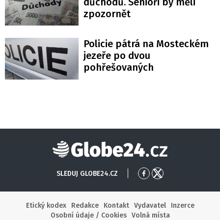
důchodů. Senioři by měli
zpozornět
Policie pátrá na Mosteckém
jezeře po dvou
pohřešovaných
Globe24
SLEDUJ GLOBE24.CZ
Přejít
Přejít
na
na
Facebook
X
Etický kodex
Redakce
Kontakt
Vydavatel
Inzerce
Osobní údaje / Cookies
Volná místa