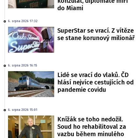
konzulát, diplomaté míří
do Miami
6. srpna 2026 17:32
SuperStar se vrací. Z vítěze
se stane korunový milionář
6. srpna 2026 16:15
Lidé se vrací do vlaků. ČD
hlásí nejvíce cestujících od
pandemie covidu
6. srpna 2026 15:01
Knížák se toho nedožil.
Soud ho rehabilitoval za
vazbu během minulého