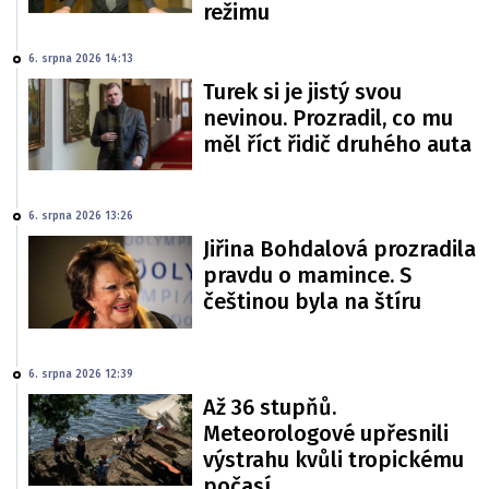
režimu
6. srpna 2026 14:13
Turek si je jistý svou
nevinou. Prozradil, co mu
měl říct řidič druhého auta
6. srpna 2026 13:26
Jiřina Bohdalová prozradila
pravdu o mamince. S
češtinou byla na štíru
6. srpna 2026 12:39
Až 36 stupňů.
Meteorologové upřesnili
výstrahu kvůli tropickému
počasí