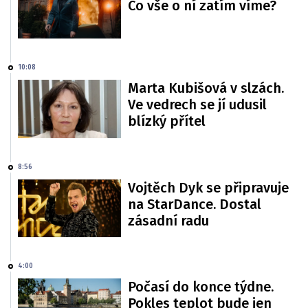
Co vše o ní zatím víme?
10:08
Marta Kubišová v slzách.
Ve vedrech se jí udusil
blízký přítel
8:56
Vojtěch Dyk se připravuje
na StarDance. Dostal
zásadní radu
4:00
Počasí do konce týdne.
Pokles teplot bude jen