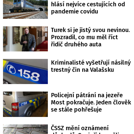
hlásí nejvíce cestujících od
pandemie covidu
Turek si je jistý svou nevinou.
Prozradil, co mu měl říct
řidič druhého auta
Kriminalisté vyšetřují násilný
trestný čin na Valašsku
Policejní pátrání na jezeře
Most pokračuje. Jeden člověk
se stále pohřešuje
ČSSZ mění oznámení