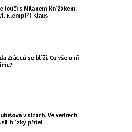
e loučí s Milanem Knížákem.
il Klempíř i Klaus
da Zrádců se blíží. Co vše o ní
víme?
ubišová v slzách. Ve vedrech
usil blízký přítel