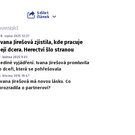
Sdílet
článek
UVISEJÍCÍ
28. srpna 2025 12:21
Ivana Jirešová zjistila, kde pracuje
její dcera. Herectví šlo stranou
7. května 2025 9:03
Jediné vyjádření. Ivana Jirešová promluvila
o dceři, která se pohřešovala
3. března 2016 10:47
Ivana Jirešová má novou lásku. Co
prozradila o partnerovi?