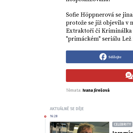
Sofie Höppnerová se jina
protože se již objevila v
Extraktoři či Kriminálka 
"primáckém" seriálu Lež 
Sdílejte
Témata:
Ivana Jirešová
AKTUÁLNĚ SE DĚJE
16:28
CELEBRITY