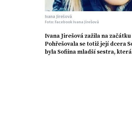
Ivana Jirešová
Foto: Facebook Ivana Jirešová
Ivana Jirešová zažila na začátk
Pohřešovala se totiž její dcera 
byla Sofiina mladší sestra, kte