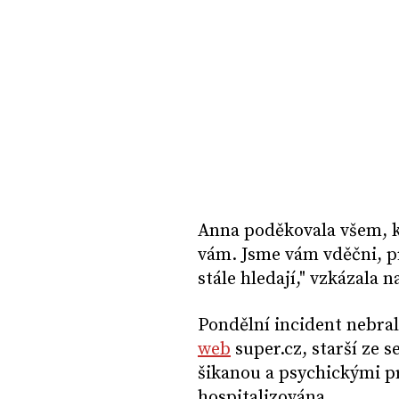
Anna poděkovala všem, kd
vám. Jsme vám vděčni, pro
stále hledají," vzkázala n
Pondělní incident nebral
web
super.cz, starší ze s
šikanou a psychickými p
hospitalizována.