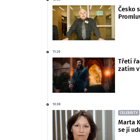
Česko s
Promluv
11:20
Třetí řa
zatím 
10:08
CELEBRITY
Marta K
se jí ud