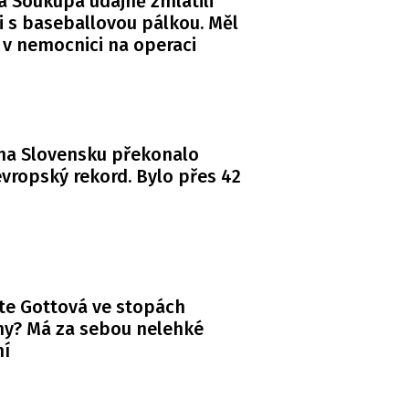
a Soukupa údajně zmlátili
i s baseballovou pálkou. Měl
 v nemocnici na operaci
na Slovensku překonalo
vropský rekord. Bylo přes 42
te Gottová ve stopách
y? Má za sebou nelehké
ní