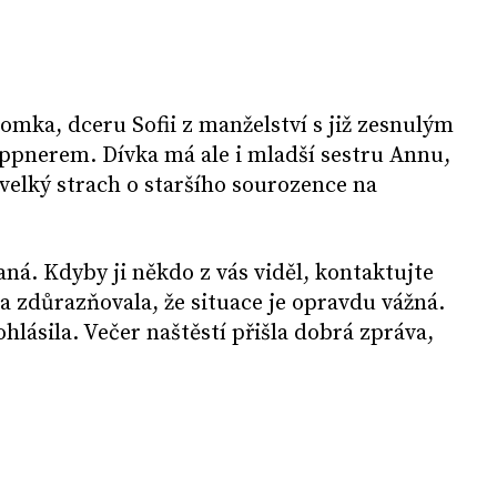
omka, dceru Sofii z manželství s již zesnulým
pnerem. Dívka má ale i mladší sestru Annu,
 velký strach o staršího sourozence na
aná. Kdyby ji někdo z vás viděl, kontaktujte
 a zdůrazňovala, že situace je opravdu vážná.
ohlásila. Večer naštěstí přišla dobrá zpráva,