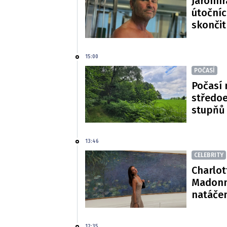
Jaromír
útočníc
skončit
15:00
POČASÍ
Počasí 
středoe
stupňů
13:46
CELEBRITY
Charlot
Madonn
natáče
12:35