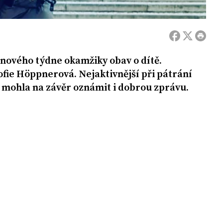
u nového týdne okamžiky obav o dítě.
Sofie Höppnerová. Nejaktivnější při pátrání
rá mohla na závěr oznámit i dobrou zprávu.