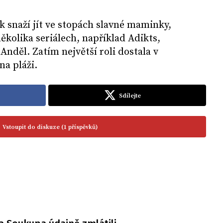
k snaží jít ve stopách slavné maminky,
 několika seriálech, například Adikts,
Anděl. Zatím největší roli dostala v
na pláži.
Sdílejte
Vstoupit do diskuze (1 příspěvků)