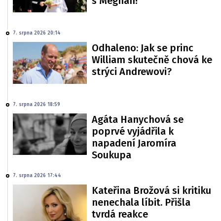
s Meghan!
7. srpna 2026 20:14
Odhaleno: Jak se princ
William skutečně chová ke
strýci Andrewovi?
7. srpna 2026 18:59
Agáta Hanychová se
poprvé vyjádřila k
napadení Jaromíra
Soukupa
7. srpna 2026 17:44
Kateřina Brožová si kritiku
nenechala líbit. Přišla
tvrdá reakce