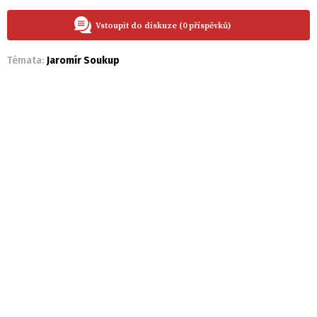
Vstoupit do diskuze (0 příspěvků)
Témata:
Jaromír Soukup