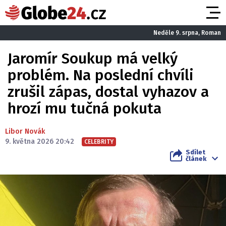
Neděle 9. srpna, Roman
Jaromír Soukup má velký
problém. Na poslední chvíli
zrušil zápas, dostal vyhazov a
hrozí mu tučná pokuta
Libor Novák
9. května 2026 20:42
CELEBRITY
Sdílet
článek