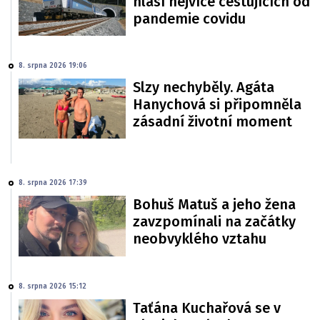
hlásí nejvíce cestujících od
pandemie covidu
8. srpna 2026 19:06
Slzy nechyběly. Agáta
Hanychová si připomněla
zásadní životní moment
8. srpna 2026 17:39
Bohuš Matuš a jeho žena
zavzpomínali na začátky
neobvyklého vztahu
8. srpna 2026 15:12
Taťána Kuchařová se v