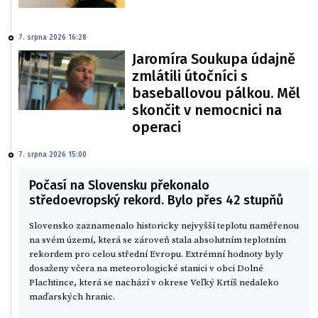
7. srpna 2026 16:28
Jaromíra Soukupa údajně
zmlátili útočníci s
baseballovou pálkou. Měl
skončit v nemocnici na
operaci
7. srpna 2026 15:00
Počasí na Slovensku překonalo
středoevropský rekord. Bylo přes 42 stupňů
Slovensko zaznamenalo historicky nejvyšší teplotu naměřenou
na svém území, která se zároveň stala absolutním teplotním
rekordem pro celou střední Evropu. Extrémní hodnoty byly
dosaženy včera na meteorologické stanici v obci Dolné
Plachtince, která se nachází v okrese Veľký Krtíš nedaleko
maďarských hranic.