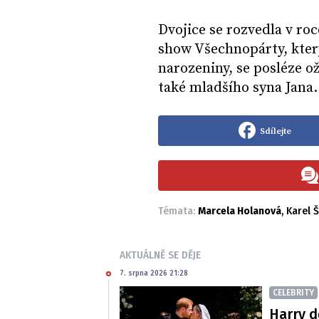
Dvojice se rozvedla v ro
show Všechnopárty, kter
narozeniny, se posléze o
také mladšího syna Jana
Sdílejte
Témata:
Marcela Holanová
,
Karel Š
AKTUÁLNĚ SE DĚJE
7. srpna 2026 21:28
CELEBRITY
Harry d