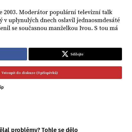
ce 2003. Moderátor populární televizní talk
ý v uplynulých dnech oslavil jednaosmdesáté
ženil se současnou manželkou Ivou. S tou má
.
Sdílejte
Vstoupit do diskuze (0 příspěvků)
íp
ělal problémy? Tohle se dělo