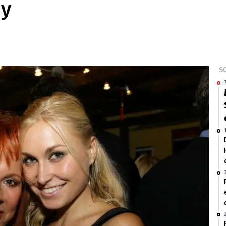
dy
SO