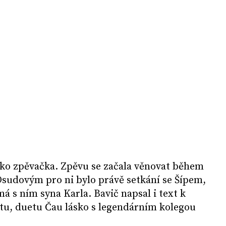
ako zpěvačka. Zpěvu se začala věnovat během
Osudovým pro ni bylo právě setkání se Šípem,
á s ním syna Karla. Bavič napsal i text k
tu, duetu Čau lásko s legendárním kolegou