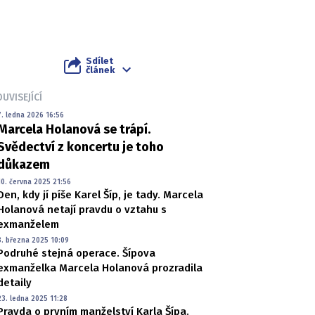
Sdílet
článek
UVISEJÍCÍ
7. ledna 2026 16:56
Marcela Holanová se trápí.
Svědectví z koncertu je toho
důkazem
10. června 2025 21:56
Den, kdy jí píše Karel Šíp, je tady. Marcela
Holanová netají pravdu o vztahu s
exmanželem
3. března 2025 10:09
Podruhé stejná operace. Šípova
exmanželka Marcela Holanová prozradila
detaily
23. ledna 2025 11:28
Pravda o prvním manželství Karla Šípa.