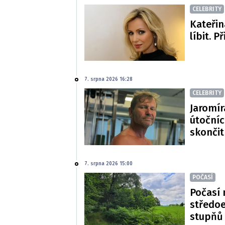
CELEBRITY
Kateřin
líbit. P
7. srpna 2026 16:28
CELEBRITY
Jaromír
útočníc
skončit
7. srpna 2026 15:00
POČASÍ
Počasí 
středoe
stupňů