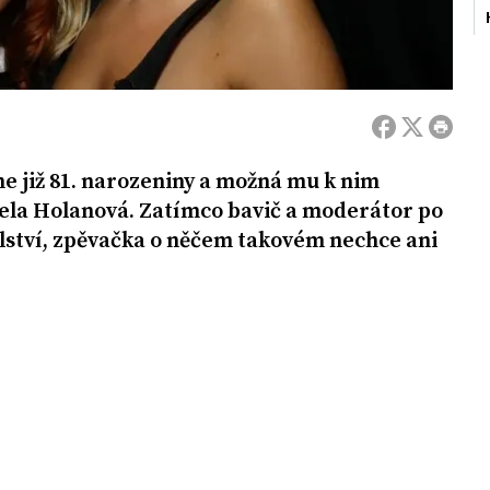
ne již 81. narozeniny a možná mu k nim
ela Holanová. Zatímco bavič a moderátor po
lství, zpěvačka o něčem takovém nechce ani