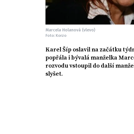
Marcela Holanová (vlevo)
Foto: Korzo
Karel Šíp oslavil na začátku týd
popřála i bývalá manželka Marc
rozvodu vstoupil do další manže
slyšet.