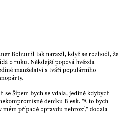
ner Bohumil tak narazil, když se rozhodl, že
žádá o ruku. Někdejší popová hvězda
ediné manželství s tváří populárního
hnopárty.
h se Šípem bych se vdala, jedině kdybych
ekompromisně deníku Blesk. "A to bych
 v mém případě opravdu nehrozí," dodala