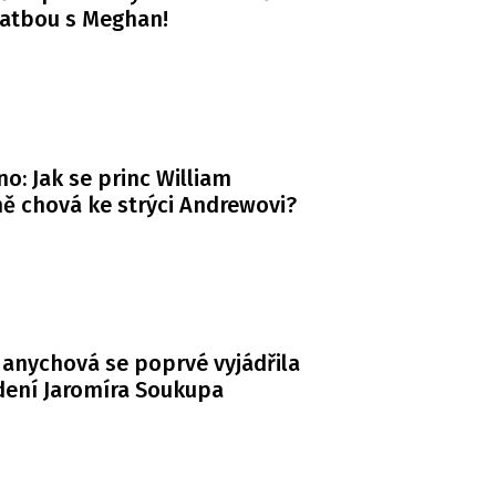
vatbou s Meghan!
o: Jak se princ William
ě chová ke strýci Andrewovi?
anychová se poprvé vyjádřila
dení Jaromíra Soukupa