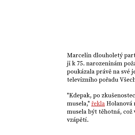
Marcelin dlouholetý part
ji k 75. narozeninám po
poukázala právě na své j
televizního pořadu Všec
"Kdepak, po zkušenostec
musela,"
řekla
Holanová n
musela být těhotná, což
vzápětí.