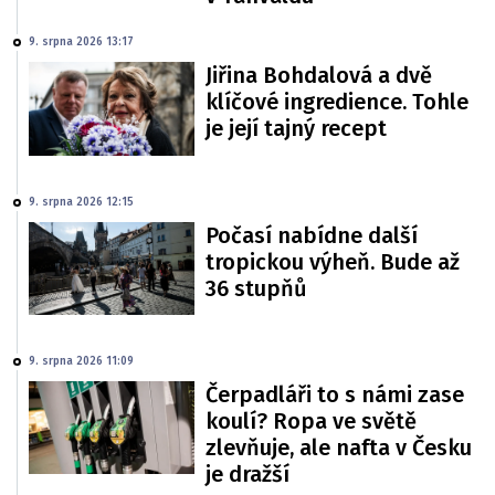
9. srpna 2026 13:17
Jiřina Bohdalová a dvě
klíčové ingredience. Tohle
je její tajný recept
9. srpna 2026 12:15
Počasí nabídne další
tropickou výheň. Bude až
36 stupňů
9. srpna 2026 11:09
Čerpadláři to s námi zase
koulí? Ropa ve světě
zlevňuje, ale nafta v Česku
je dražší