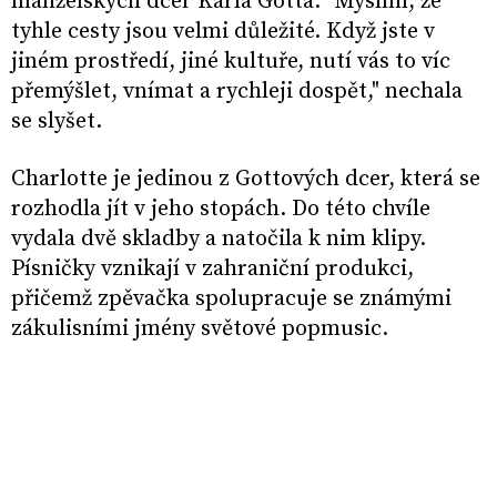
manželských dcer Karla Gotta. "Myslím, že
tyhle cesty jsou velmi důležité. Když jste v
jiném prostředí, jiné kultuře, nutí vás to víc
přemýšlet, vnímat a rychleji dospět," nechala
se slyšet.
Charlotte je jedinou z Gottových dcer, která se
rozhodla jít v jeho stopách. Do této chvíle
vydala dvě skladby a natočila k nim klipy.
Písničky vznikají v zahraniční produkci,
přičemž zpěvačka spolupracuje se známými
zákulisními jmény světové popmusic.