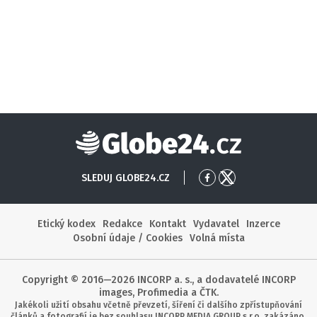
Globe24
SLEDUJ GLOBE24.CZ
Přejít
Přejít
na
na
Facebook
X
Etický kodex
Redakce
Kontakt
Vydavatel
Inzerce
Osobní údaje / Cookies
Volná místa
Copyright © 2016—2026 INCORP a. s., a dodavatelé INCORP
images, Profimedia a ČTK.
Jakékoli užití obsahu včetně převzetí, šíření či dalšího zpřístupňování
článků a fotografií je bez souhlasu INCORP MEDIA GROUP s.r.o. zakázáno.