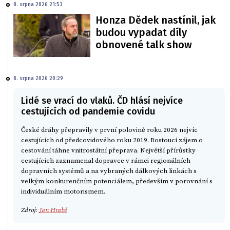
8. srpna 2026 21:53
Honza Dědek nastínil, jak
budou vypadat díly
obnovené talk show
8. srpna 2026 20:29
Lidé se vrací do vlaků. ČD hlásí nejvíce
cestujících od pandemie covidu
České dráhy přepravily v první polovině roku 2026 nejvíc
cestujících od předcovidového roku 2019. Rostoucí zájem o
cestování táhne vnitrostátní přeprava. Největší přírůstky
cestujících zaznamenal dopravce v rámci regionálních
dopravních systémů a na vybraných dálkových linkách s
velkým konkurenčním potenciálem, především v porovnání s
individuálním motorismem.
Zdroj:
Jan Hrabě