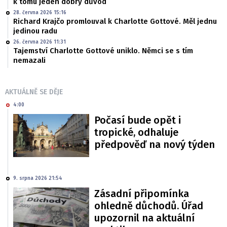
k tomu jeden dobrý důvod
28. června 2026 15:16
Richard Krajčo promlouval k Charlotte Gottové. Měl jednu
jedinou radu
26. června 2026 11:31
Tajemství Charlotte Gottové uniklo. Němci se s tím
nemazali
AKTUÁLNĚ SE DĚJE
4:00
Počasí bude opět i
tropické, odhaluje
předpověď na nový týden
9. srpna 2026 21:54
Zásadní připomínka
ohledně důchodů. Úřad
upozornil na aktuální