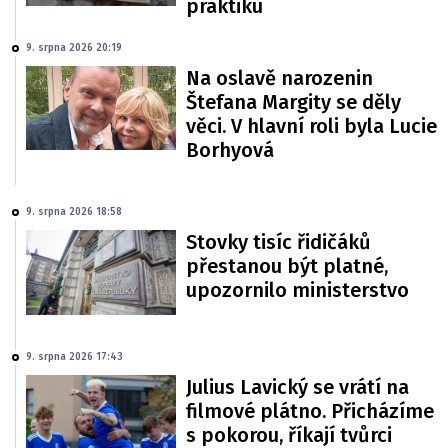
praktiku
9. srpna 2026 20:19
Na oslavě narozenin
Štefana Margity se děly
věci. V hlavní roli byla Lucie
Borhyová
9. srpna 2026 18:58
Stovky tisíc řidičáků
přestanou být platné,
upozornilo ministerstvo
9. srpna 2026 17:43
Julius Lavický se vrátí na
filmové plátno. Přicházíme
s pokorou, říkají tvůrci