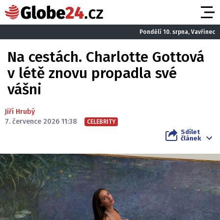
Pondělí 10. srpna, Vavřinec
Na cestách. Charlotte Gottová
v létě znovu propadla své
vášni
Jiří Hrubý
7. července 2026 11:38
CELEBRITY
Sdílet
článek