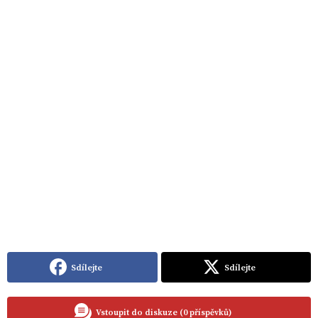
Sdílejte
Sdílejte
Vstoupit do diskuze (0 příspěvků)