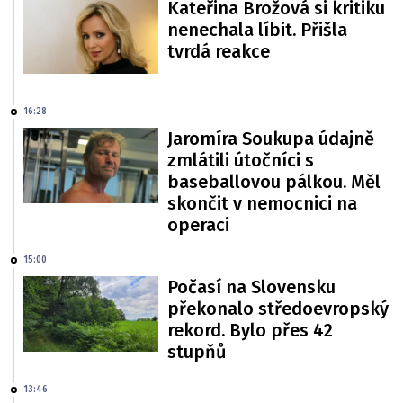
Kateřina Brožová si kritiku
nenechala líbit. Přišla
tvrdá reakce
16:28
Jaromíra Soukupa údajně
zmlátili útočníci s
baseballovou pálkou. Měl
skončit v nemocnici na
operaci
15:00
Počasí na Slovensku
překonalo středoevropský
rekord. Bylo přes 42
stupňů
13:46