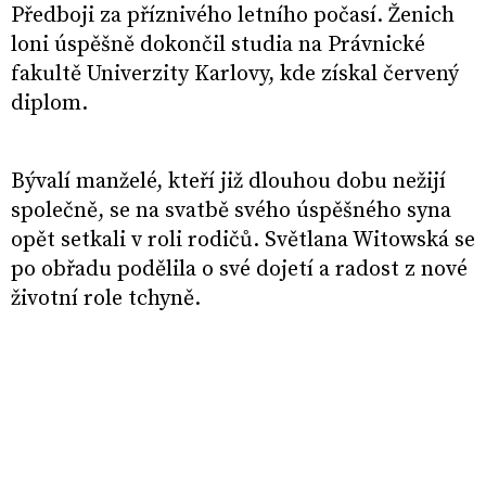
Předboji za příznivého letního počasí. Ženich
loni úspěšně dokončil studia na Právnické
fakultě Univerzity Karlovy, kde získal červený
diplom.
Bývalí manželé, kteří již dlouhou dobu nežijí
společně, se na svatbě svého úspěšného syna
opět setkali v roli rodičů. Světlana Witowská se
po obřadu podělila o své dojetí a radost z nové
životní role tchyně.