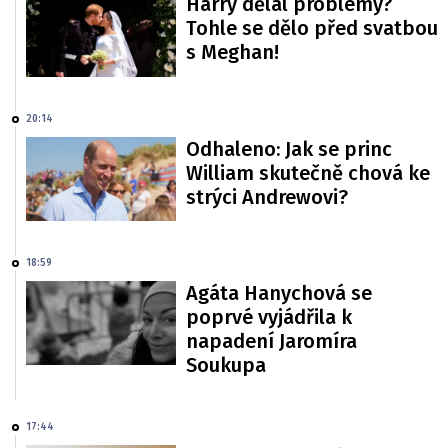
Harry dělal problémy?
Tohle se dělo před svatbou
s Meghan!
20:14
Odhaleno: Jak se princ
William skutečně chová ke
strýci Andrewovi?
18:59
Agáta Hanychová se
poprvé vyjádřila k
napadení Jaromíra
Soukupa
17:44