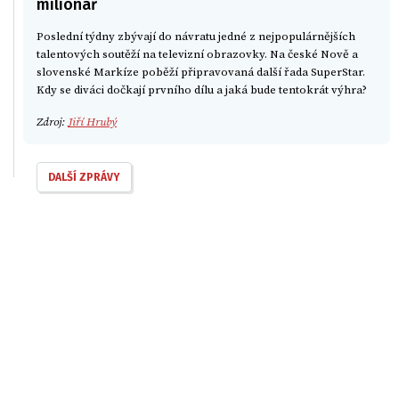
milionář
Poslední týdny zbývají do návratu jedné z nejpopulárnějších
talentových soutěží na televizní obrazovky. Na české Nově a
slovenské Markíze poběží připravovaná další řada SuperStar.
Kdy se diváci dočkají prvního dílu a jaká bude tentokrát výhra?
Zdroj:
Jiří Hrubý
DALŠÍ ZPRÁVY