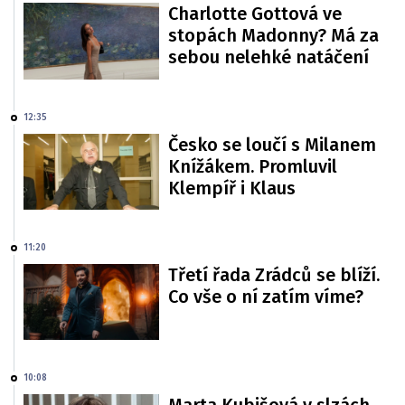
Charlotte Gottová ve
stopách Madonny? Má za
sebou nelehké natáčení
12:35
Česko se loučí s Milanem
Knížákem. Promluvil
Klempíř i Klaus
11:20
Třetí řada Zrádců se blíží.
Co vše o ní zatím víme?
10:08