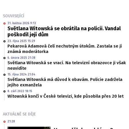
SOUVISEJÍCÍ
31. května 2026 9:13
Světlana Witowská se obrátila na policii. Vandal
poškodil její dům
23. října 2025 15:29
Pekarová Adamová čelí nechutným útokům. Zastala se jí
známá moderátorka
6. února 2025 21:38
Světlana Witowská se vrací. Na televizní obrazovce ji však
neuvidíte
15. října 2024 21:04
Světlana Witowská má důvod k obavám. Policie zadržela
jejího exmanžela
8. září 2022 18:15
Witowská končí v České televizi, kde působila přes 20 let
AKTUÁLNĚ SE DĚJE
21:28