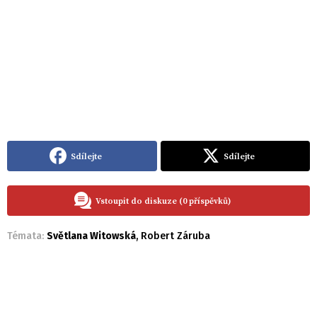
Sdílejte
Sdílejte
Vstoupit do diskuze (0 příspěvků)
Témata:
Světlana Witowská
,
Robert Záruba