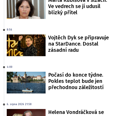
Marta Kubišová v slzách.
Ve vedrech se jí udusil
blízký přítel
8:56
Vojtěch Dyk se připravuje
na StarDance. Dostal
zásadní radu
4:00
Počasí do konce týdne.
Pokles teplot bude jen
přechodnou záležitostí
6. srpna 2026 21:58
Helena Vondráčková se