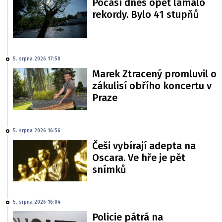
Počasí dnes opět lámalo
rekordy. Bylo 41 stupňů
5. srpna 2026 17:50
Marek Ztracený promluvil o
zákulisí obřího koncertu v
Praze
5. srpna 2026 16:56
Češi vybírají adepta na
Oscara. Ve hře je pět
snímků
5. srpna 2026 16:04
Policie pátrá na