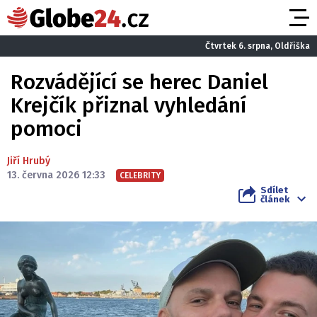
Čtvrtek 6. srpna, Oldřiška
Rozvádějící se herec Daniel
Krejčík přiznal vyhledání
pomoci
Jiří Hrubý
13. června 2026 12:33
CELEBRITY
Sdílet
článek