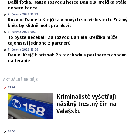
Další fotka. Kauza rozvodu herce Daniela Krejčíka stále
nebere konce
9. června 2026 11:33
Rozvod Daniela Krejčíka v nových souvislostech. Známý
kněz by klidně mohl promluvit
8. června 2026 9:57
To byste nečekali. Za rozvod Daniela Krejčíka může
tajemství jednoho z partnerů
7. června 2026 18:06
Daniel Krejčík přiznal: Po rozchodu s partnerem chodím
na terapie
AKTUÁLNĚ SE DĚJE
11:40
Kriminalisté vyšetřují
násilný trestný čin na
Valašsku
10:52