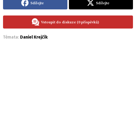
Sdílejte
Sdílejte
Vstoupit do diskuze (0 příspěvků)
Témata:
Daniel Krejčík