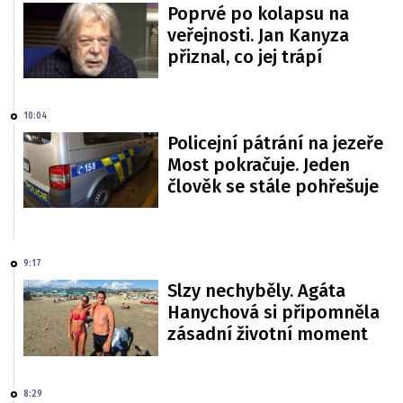
Poprvé po kolapsu na
veřejnosti. Jan Kanyza
přiznal, co jej trápí
10:04
Policejní pátrání na jezeře
Most pokračuje. Jeden
člověk se stále pohřešuje
9:17
Slzy nechyběly. Agáta
Hanychová si připomněla
zásadní životní moment
8:29