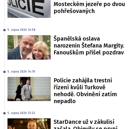
Mosteckém jezeře po dvou
pohřešovaných
5. srpna 2026 14:58
Španělská oslava
narozenin Štefana Margity.
Fanouškům přišel pozdrav
5. srpna 2026 14:10
Policie zahájila trestní
řízení kvůli Turkově
nehodě. Obvinění zatím
nepadlo
5. srpna 2026 13:22
StarDance už v zákulisí
začala. Objevily se první