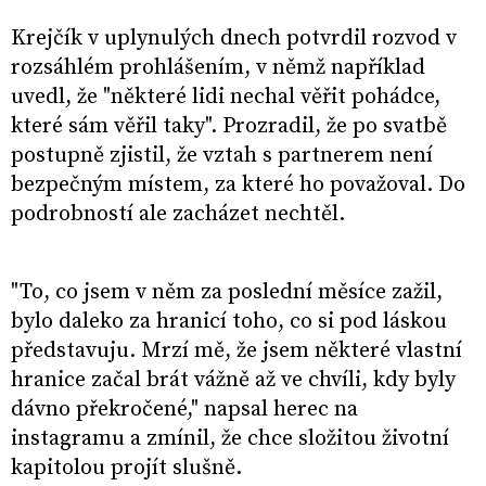
Krejčík v uplynulých dnech potvrdil rozvod v
rozsáhlém prohlášením, v němž například
uvedl, že "některé lidi nechal věřit pohádce,
které sám věřil taky". Prozradil, že po svatbě
postupně zjistil, že vztah s partnerem není
bezpečným místem, za které ho považoval. Do
podrobností ale zacházet nechtěl.
"To, co jsem v něm za poslední měsíce zažil,
bylo daleko za hranicí toho, co si pod láskou
představuju. Mrzí mě, že jsem některé vlastní
hranice začal brát vážně až ve chvíli, kdy byly
dávno překročené," napsal herec na
instagramu a zmínil, že chce složitou životní
kapitolou projít slušně.