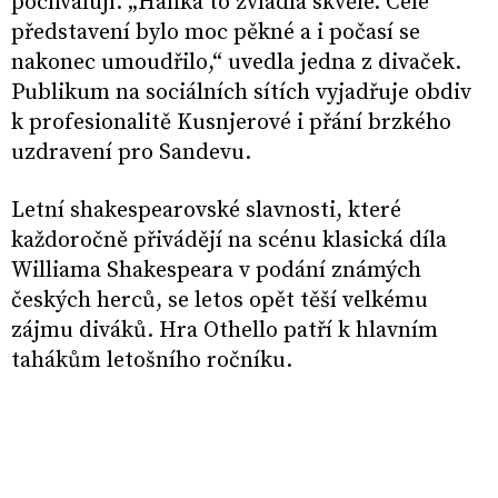
pochvalují. „Hanka to zvládla skvěle. Celé
představení bylo moc pěkné a i počasí se
nakonec umoudřilo,“ uvedla jedna z divaček.
Publikum na sociálních sítích vyjadřuje obdiv
k profesionalitě Kusnjerové i přání brzkého
uzdravení pro Sandevu.
Letní shakespearovské slavnosti, které
každoročně přivádějí na scénu klasická díla
Williama Shakespeara v podání známých
českých herců, se letos opět těší velkému
zájmu diváků. Hra Othello patří k hlavním
tahákům letošního ročníku.