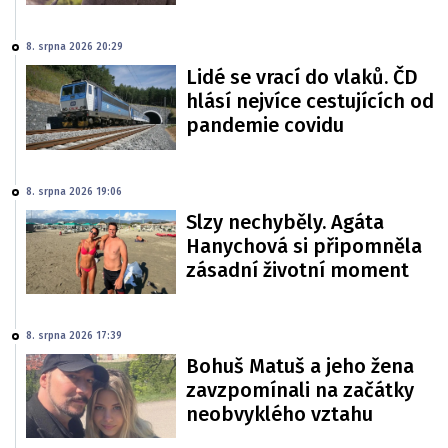
8. srpna 2026 20:29
Lidé se vrací do vlaků. ČD
hlásí nejvíce cestujících od
pandemie covidu
8. srpna 2026 19:06
Slzy nechyběly. Agáta
Hanychová si připomněla
zásadní životní moment
8. srpna 2026 17:39
Bohuš Matuš a jeho žena
zavzpomínali na začátky
neobvyklého vztahu