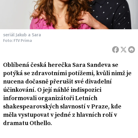
seriál Jakub a Sara
Foto: FTV Prima
Oblíbená česká herečka Sara Sandeva se
potýká se zdravotními potížemi, kvůli nimž je
nucena dočasně přerušit své divadelní
účinkování. O její náhlé indispozici
informovali organizátoři Letních
shakespearovských slavností v Praze, kde
měla vystupovat v jedné z hlavních rolí v
dramatu Othello.