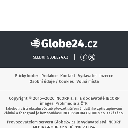
Globe24
SLEDUJ GLOBE24.CZ
Přejít
Přejít
na
na
Facebook
X
Etický kodex
Redakce
Kontakt
Vydavatel
Inzerce
Osobní údaje / Cookies
Volná místa
Copyright © 2016—2026 INCORP a. s., a dodavatelé INCORP
images, Profimedia a ČTK.
Jakékoli užití obsahu včetně převzetí, šíření či dalšího zpřístupňování
článků a fotografií je bez souhlasu INCORP MEDIA GROUP s.r.o. zakázáno.
Provozovatelem serveru Globe24.cz je vydavatelství INCORP
MEDIA GROUP s.r.o., IČ: 118 23 054