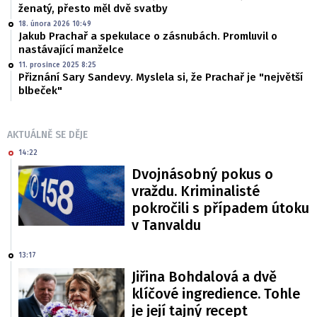
ženatý, přesto měl dvě svatby
18. února 2026 10:49
Jakub Prachař a spekulace o zásnubách. Promluvil o
nastávající manželce
11. prosince 2025 8:25
Přiznání Sary Sandevy. Myslela si, že Prachař je "největší
blbeček"
AKTUÁLNĚ SE DĚJE
14:22
Dvojnásobný pokus o
vraždu. Kriminalisté
pokročili s případem útoku
v Tanvaldu
13:17
Jiřina Bohdalová a dvě
klíčové ingredience. Tohle
je její tajný recept