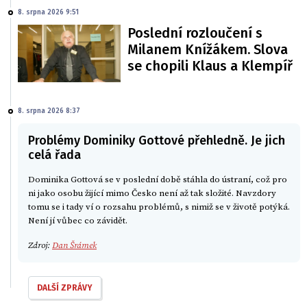
8. srpna 2026 9:51
Poslední rozloučení s
Milanem Knížákem. Slova
se chopili Klaus a Klempíř
8. srpna 2026 8:37
Problémy Dominiky Gottové přehledně. Je jich
celá řada
Dominika Gottová se v poslední době stáhla do ústraní, což pro
ni jako osobu žijící mimo Česko není až tak složité. Navzdory
tomu se i tady ví o rozsahu problémů, s nimiž se v životě potýká.
Není jí vůbec co závidět.
Zdroj:
Dan Šrámek
DALŠÍ ZPRÁVY