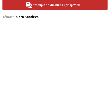
Vstoupit do diskuze (0 příspěvků)
Témata:
Sara Sandeva