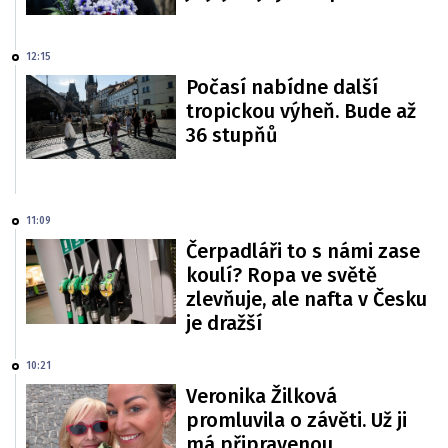
12:15
Počasí nabídne další
tropickou výheň. Bude až
36 stupňů
11:09
Čerpadláři to s námi zase
koulí? Ropa ve světě
zlevňuje, ale nafta v Česku
je dražší
10:21
Veronika Žilková
promluvila o závěti. Už ji
má připravenou