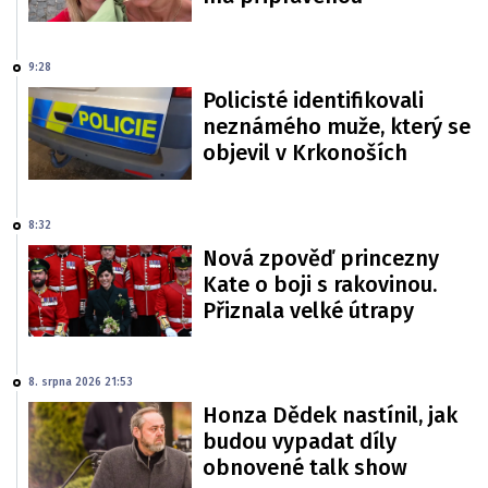
9:28
Policisté identifikovali
neznámého muže, který se
objevil v Krkonoších
8:32
Nová zpověď princezny
Kate o boji s rakovinou.
Přiznala velké útrapy
8. srpna 2026 21:53
Honza Dědek nastínil, jak
budou vypadat díly
obnovené talk show