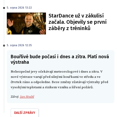
5. srpna 2026 13:22
StarDance už v zákulisí
začala. Objevily se první
záběry z tréninků
5. srpna 2026 12:35
Bouřlivé bude počasí i dnes a zítra. Platí nová
výstraha
Nebezpečné jevy očekávají meteorologové i dnes a zítra. V
nové výstraze varují před silnými bouřkami ve středu a ve
čtvrtek ráno a odpoledne. Beze změny zůstávají výstrahy před
vysokými teplotami a rizikem vzniku a šíření požárů.
Zdroj:
Jan Hrabě
DALŠÍ ZPRÁVY