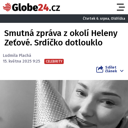
Čtvrtek 6. srpna, Oldřiška
Smutná zpráva z okolí Heleny
Zeťové. Srdíčko dotlouklo
Ludmila Plachá
15. května 2025 9:25
CELEBRITY
Sdílet
článek