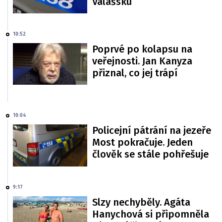
Valašsku
10:52
Poprvé po kolapsu na
veřejnosti. Jan Kanyza
přiznal, co jej trápí
10:04
Policejní pátrání na jezeře
Most pokračuje. Jeden
člověk se stále pohřešuje
9:17
Slzy nechyběly. Agáta
Hanychová si připomněla