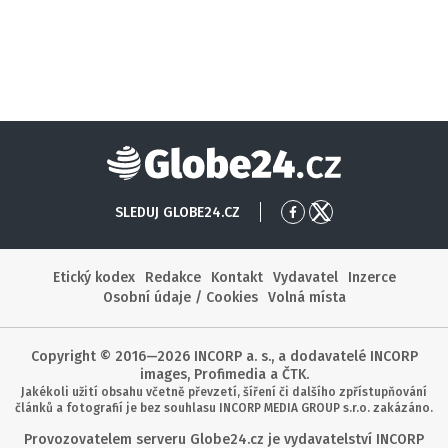
Globe24
SLEDUJ GLOBE24.CZ
Přejít
Přejít
na
na
Facebook
X
Etický kodex
Redakce
Kontakt
Vydavatel
Inzerce
Osobní údaje / Cookies
Volná místa
Copyright © 2016—2026 INCORP a. s., a dodavatelé INCORP
images, Profimedia a ČTK.
Jakékoli užití obsahu včetně převzetí, šíření či dalšího zpřístupňování
článků a fotografií je bez souhlasu INCORP MEDIA GROUP s.r.o. zakázáno.
Provozovatelem serveru Globe24.cz je vydavatelství INCORP