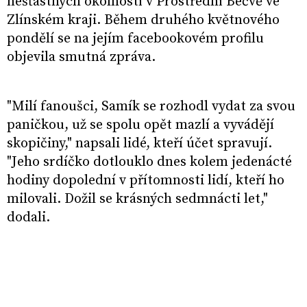
nešťastných okolností v Prostřední Bečvě ve
Zlínském kraji. Během druhého květnového
pondělí se na jejím facebookovém profilu
objevila smutná zpráva.
"Milí fanoušci, Samík se rozhodl vydat za svou
paničkou, už se spolu opět mazlí a vyvádějí
skopičiny," napsali lidé, kteří účet spravují.
"Jeho srdíčko dotlouklo dnes kolem jedenácté
hodiny dopolední v přítomnosti lidí, kteří ho
milovali. Dožil se krásných sedmnácti let,"
dodali.