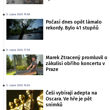
5. srpna 2026 19:08
Počasí dnes opět lámalo
rekordy. Bylo 41 stupňů
5. srpna 2026 17:50
Marek Ztracený promluvil o
zákulisí obřího koncertu v
Praze
5. srpna 2026 16:56
Češi vybírají adepta na
Oscara. Ve hře je pět
snímků