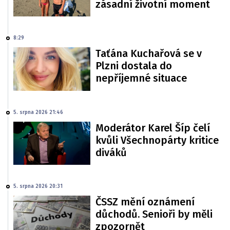
zásadní životní moment
8:29
Taťána Kuchařová se v
Plzni dostala do
nepříjemné situace
5. srpna 2026 21:46
Moderátor Karel Šíp čelí
kvůli Všechnopárty kritice
diváků
5. srpna 2026 20:31
ČSSZ mění oznámení
důchodů. Senioři by měli
zpozornět