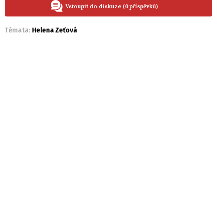
Vstoupit do diskuze (0 příspěvků)
Témata:
Helena Zeťová