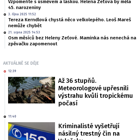
Vzpomeňte s úsměvem a láskou. Helena Zeťová by měla
45. narozeniny
3. října 2025 11:52
Tereza Kerndlová chystá něco velkolepého. Leoš Mareš
nemůže chybět
21. srpna 2025 14:53
Osm měsíců bez Heleny Zeťové. Maminka nás nenechá na
zpěvačku zapomenout
AKTUÁLNĚ SE DĚJE
12:39
Až 36 stupňů.
Meteorologové upřesnili
výstrahu kvůli tropickému
počasí
11:40
Kriminalisté vyšetřují
násilný trestný čin na