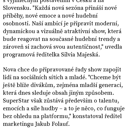
s výjimečným postavením v Česku a na
Slovensku. "Každá nová sezóna přináší nové
příběhy, nové emoce a nové hudební
osobnosti. Naší ambicí je připravit moderní,
dynamickou a vizuálně atraktivní show, která
bude reagovat na současné hudební trendy a
zároveň si zachová svou autentičnost," uvedla
programová ředitelka Silvia Majeská.
Nova chce do připravované řady show zapojit
lidi na sociálních sítích a mladé. "Chceme být
ještě blíže divákům, zejména mladší generaci,
která dnes sleduje obsah jiným způsobem.
SuperStar však zůstává především o talentu,
emocích a síle hudby – a to je něco, co funguje
bez ohledu na platformu," konstatoval ředitel
marketingu Jakub Folauf.