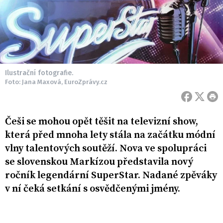
Ilustrační fotografie.
Foto: Jana Maxová, EuroZprávy.cz
Češi se mohou opět těšit na televizní show,
která před mnoha lety stála na začátku módní
vlny talentových soutěží. Nova ve spolupráci
se slovenskou Markízou představila nový
ročník legendární SuperStar. Nadané zpěváky
v ní čeká setkání s osvědčenými jmény.