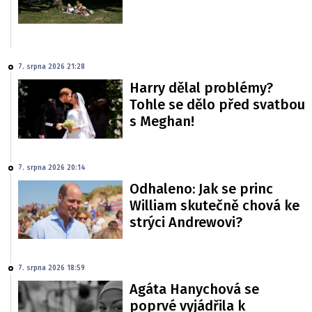
7. srpna 2026 21:28
Harry dělal problémy?
Tohle se dělo před svatbou
s Meghan!
7. srpna 2026 20:14
Odhaleno: Jak se princ
William skutečně chová ke
strýci Andrewovi?
7. srpna 2026 18:59
Agáta Hanychová se
poprvé vyjádřila k