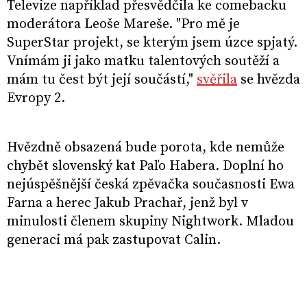
Televize například přesvědčila ke comebacku
moderátora Leoše Mareše. "Pro mě je
SuperStar projekt, se kterým jsem úzce spjatý.
Vnímám ji jako matku talentových soutěží a
mám tu čest být její součástí,"
svěřila
se hvězda
Evropy 2.
Hvězdně obsazená bude porota, kde nemůže
chybět slovenský kat Paľo Habera. Doplní ho
nejúspěšnější česká zpěvačka současnosti Ewa
Farna a herec Jakub Prachař, jenž byl v
minulosti členem skupiny Nightwork. Mladou
generaci má pak zastupovat Calin.