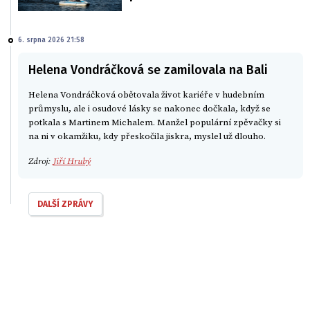
6. srpna 2026 21:58
Helena Vondráčková se zamilovala na Bali
Helena Vondráčková obětovala život kariéře v hudebním
průmyslu, ale i osudové lásky se nakonec dočkala, když se
potkala s Martinem Michalem. Manžel populární zpěvačky si
na ni v okamžiku, kdy přeskočila jiskra, myslel už dlouho.
Zdroj:
Jiří Hrubý
DALŠÍ ZPRÁVY