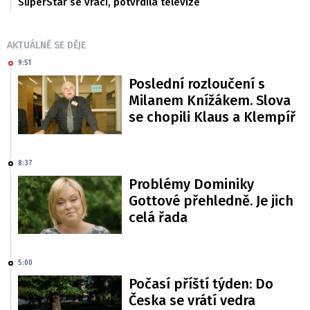
SuperStar se vrací, potvrdila televize
AKTUÁLNĚ SE DĚJE
9:51
Poslední rozloučení s
Milanem Knížákem. Slova
se chopili Klaus a Klempíř
8:37
Problémy Dominiky
Gottové přehledně. Je jich
celá řada
5:00
Počasí příští týden: Do
Česka se vrátí vedra