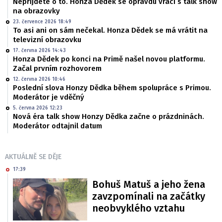
Nepřijdete o to. Honza Dědek se opravdu vrací s talk show
na obrazovky
23. července 2026 18:49
To asi ani on sám nečekal. Honza Dědek se má vrátit na
televizní obrazovku
17. června 2026 14:43
Honza Dědek po konci na Primě našel novou platformu.
Začal prvním rozhovorem
12. června 2026 10:46
Poslední slova Honzy Dědka během spolupráce s Primou.
Moderátor je vděčný
5. června 2026 12:23
Nová éra talk show Honzy Dědka začne o prázdninách.
Moderátor odtajnil datum
AKTUÁLNĚ SE DĚJE
17:39
Bohuš Matuš a jeho žena
zavzpomínali na začátky
neobvyklého vztahu