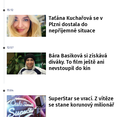
15:12
Taťána Kuchařová se v
Plzni dostala do
nepříjemné situace
12:57
Bára Basiková si získává
diváky. To film ještě ani
nevstoupil do kin
11:04
SuperStar se vrací. Z vítěze
se stane korunový milionář