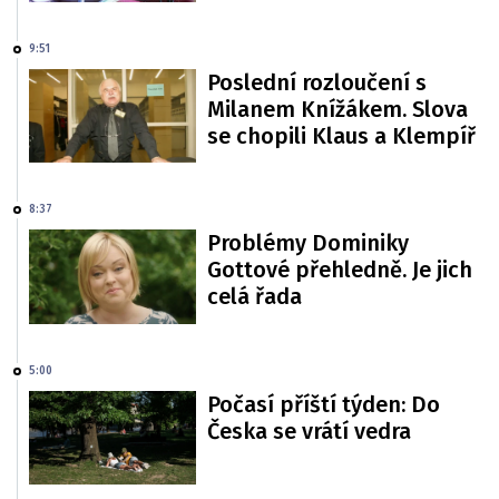
9:51
Poslední rozloučení s
Milanem Knížákem. Slova
se chopili Klaus a Klempíř
8:37
Problémy Dominiky
Gottové přehledně. Je jich
celá řada
5:00
Počasí příští týden: Do
Česka se vrátí vedra