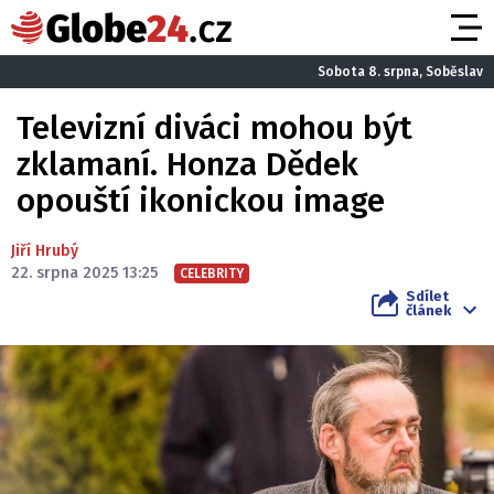
Sobota 8. srpna, Soběslav
Televizní diváci mohou být
zklamaní. Honza Dědek
opouští ikonickou image
Jiří Hrubý
22. srpna 2025 13:25
CELEBRITY
Sdílet
článek