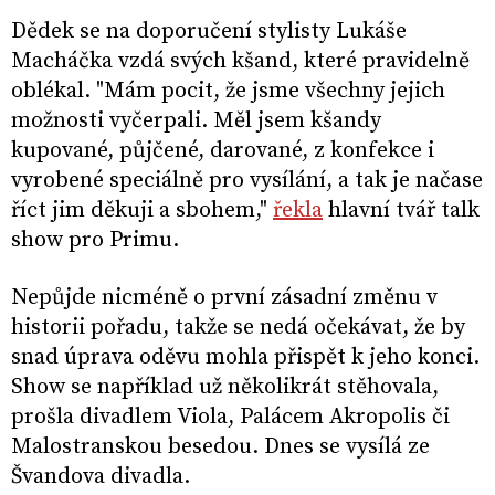
Dědek se na doporučení stylisty Lukáše
Macháčka vzdá svých kšand, které pravidelně
oblékal. "Mám pocit, že jsme všechny jejich
možnosti vyčerpali. Měl jsem kšandy
kupované, půjčené, darované, z konfekce i
vyrobené speciálně pro vysílání, a tak je načase
říct jim děkuji a sbohem,"
řekla
hlavní tvář talk
show pro Primu.
Nepůjde nicméně o první zásadní změnu v
historii pořadu, takže se nedá očekávat, že by
snad úprava oděvu mohla přispět k jeho konci.
Show se například už několikrát stěhovala,
prošla divadlem Viola, Palácem Akropolis či
Malostranskou besedou. Dnes se vysílá ze
Švandova divadla.