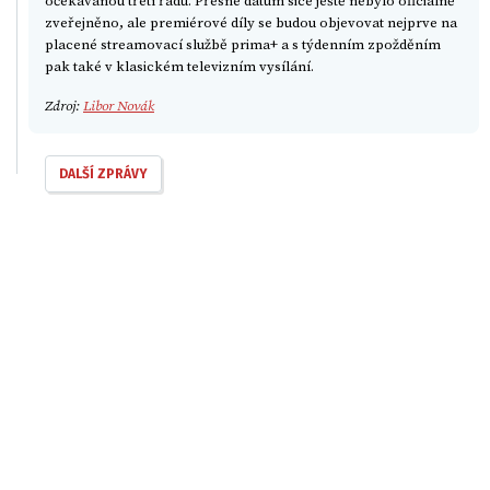
očekávanou třetí řadu. Přesné datum sice ještě nebylo oficiálně
zveřejněno, ale premiérové díly se budou objevovat nejprve na
placené streamovací službě prima+ a s týdenním zpožděním
pak také v klasickém televizním vysílání.
Zdroj:
Libor Novák
DALŠÍ ZPRÁVY