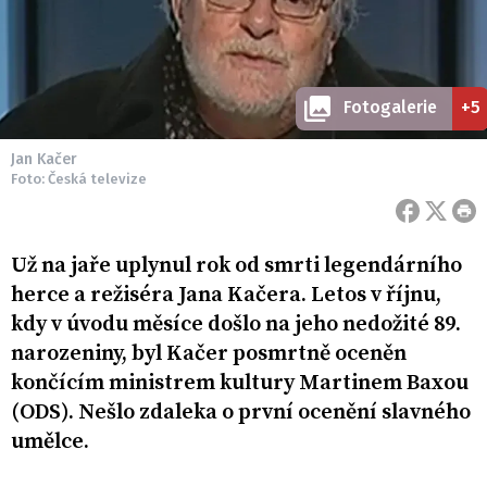
Fotogalerie
+5
Jan Kačer
Foto: Česká televize
Už na jaře uplynul rok od smrti legendárního
herce a režiséra Jana Kačera. Letos v říjnu,
kdy v úvodu měsíce došlo na jeho nedožité 89.
narozeniny, byl Kačer posmrtně oceněn
končícím ministrem kultury Martinem Baxou
(ODS). Nešlo zdaleka o první ocenění slavného
umělce.