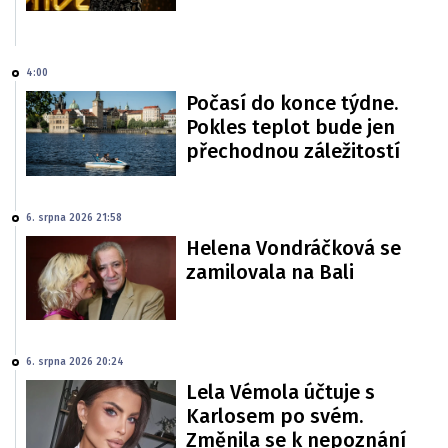
4:00
Počasí do konce týdne.
Pokles teplot bude jen
přechodnou záležitostí
6. srpna 2026 21:58
Helena Vondráčková se
zamilovala na Bali
6. srpna 2026 20:24
Lela Vémola účtuje s
Karlosem po svém.
Změnila se k nepoznání