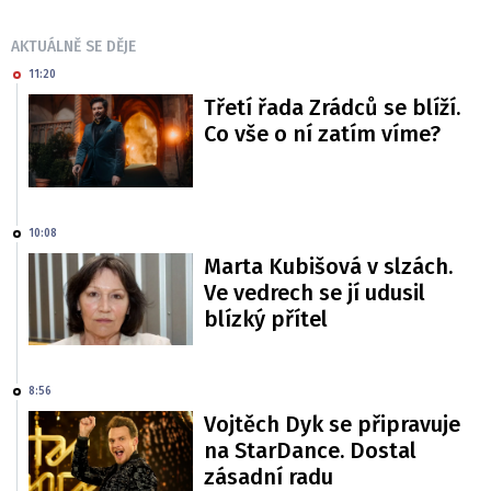
AKTUÁLNĚ SE DĚJE
11:20
Třetí řada Zrádců se blíží.
Co vše o ní zatím víme?
10:08
Marta Kubišová v slzách.
Ve vedrech se jí udusil
blízký přítel
8:56
Vojtěch Dyk se připravuje
na StarDance. Dostal
zásadní radu