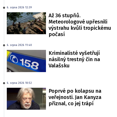
6. srpna 2026 12:39
Až 36 stupňů.
Meteorologové upřesnili
výstrahu kvůli tropickému
počasí
6. srpna 2026 11:40
Kriminalisté vyšetřují
násilný trestný čin na
Valašsku
6. srpna 2026 10:52
Poprvé po kolapsu na
veřejnosti. Jan Kanyza
přiznal, co jej trápí