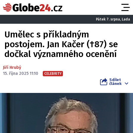
Pátek 7. srpna, Lada
Umělec s příkladným
postojem. Jan Kačer (†87) se
dočkal významného ocenění
Jiří Hrubý
15. října 2025 11:10
CELEBRITY
Sdílet
článek