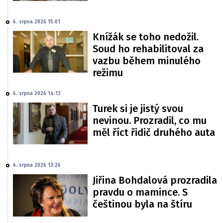
6. srpna 2026 15:01
Knížák se toho nedožil.
Soud ho rehabilitoval za
vazbu během minulého
režimu
6. srpna 2026 14:13
Turek si je jistý svou
nevinou. Prozradil, co mu
měl říct řidič druhého auta
6. srpna 2026 13:26
Jiřina Bohdalová prozradila
pravdu o mamince. S
češtinou byla na štíru