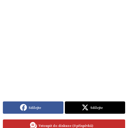
Sdílejte
Sdílejte
Vstoupit do diskuze (0 příspěvků)