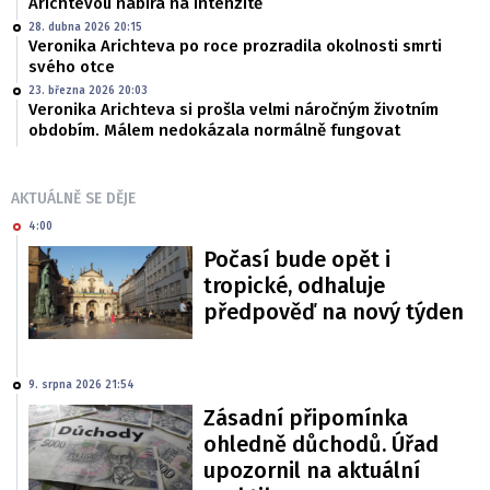
Arichtevou nabírá na intenzitě
28. dubna 2026 20:15
Veronika Arichteva po roce prozradila okolnosti smrti
svého otce
23. března 2026 20:03
Veronika Arichteva si prošla velmi náročným životním
obdobím. Málem nedokázala normálně fungovat
AKTUÁLNĚ SE DĚJE
4:00
Počasí bude opět i
tropické, odhaluje
předpověď na nový týden
9. srpna 2026 21:54
Zásadní připomínka
ohledně důchodů. Úřad
upozornil na aktuální