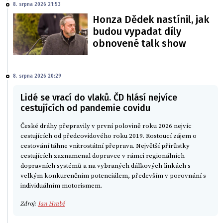
8. srpna 2026 21:53
Honza Dědek nastínil, jak
budou vypadat díly
obnovené talk show
8. srpna 2026 20:29
Lidé se vrací do vlaků. ČD hlásí nejvíce
cestujících od pandemie covidu
České dráhy přepravily v první polovině roku 2026 nejvíc
cestujících od předcovidového roku 2019. Rostoucí zájem o
cestování táhne vnitrostátní přeprava. Největší přírůstky
cestujících zaznamenal dopravce v rámci regionálních
dopravních systémů a na vybraných dálkových linkách s
velkým konkurenčním potenciálem, především v porovnání s
individuálním motorismem.
Zdroj:
Jan Hrabě