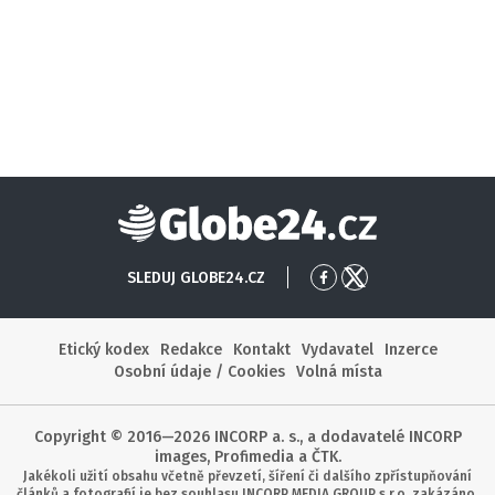
Globe24
SLEDUJ GLOBE24.CZ
Přejít
Přejít
na
na
Facebook
X
Etický kodex
Redakce
Kontakt
Vydavatel
Inzerce
Osobní údaje / Cookies
Volná místa
Copyright © 2016—2026 INCORP a. s., a dodavatelé INCORP
images, Profimedia a ČTK.
Jakékoli užití obsahu včetně převzetí, šíření či dalšího zpřístupňování
článků a fotografií je bez souhlasu INCORP MEDIA GROUP s.r.o. zakázáno.