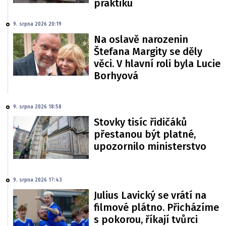
praktiku
9. srpna 2026 20:19
Na oslavě narozenin
Štefana Margity se děly
věci. V hlavní roli byla Lucie
Borhyová
9. srpna 2026 18:58
Stovky tisíc řidičáků
přestanou být platné,
upozornilo ministerstvo
9. srpna 2026 17:43
Julius Lavický se vrátí na
filmové plátno. Přicházíme
s pokorou, říkají tvůrci