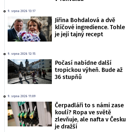
9. srpna 2026 13:17
Jiřina Bohdalová a dvě
klíčové ingredience. Tohle
je její tajný recept
9. srpna 2026 12:15
Počasí nabídne další
tropickou výheň. Bude až
36 stupňů
9. srpna 2026 11:09
Čerpadláři to s námi zase
koulí? Ropa ve světě
zlevňuje, ale nafta v Česku
je dražší