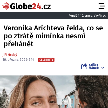
Pondělí 10. srpna, Vavřinec
Veronika Arichteva řekla, co se
po ztrátě miminka nesmí
přehánět
Jiří Hrubý
16. března 2026 9:14
CELEBRITY
Sdílet
článek