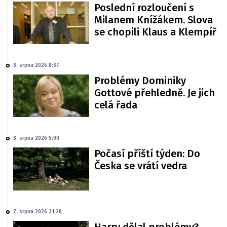
Poslední rozloučení s
Milanem Knížákem. Slova
se chopili Klaus a Klempíř
8. srpna 2026 8:37
Problémy Dominiky
Gottové přehledně. Je jich
celá řada
8. srpna 2026 5:00
Počasí příští týden: Do
Česka se vrátí vedra
7. srpna 2026 21:28
Harry dělal problémy?