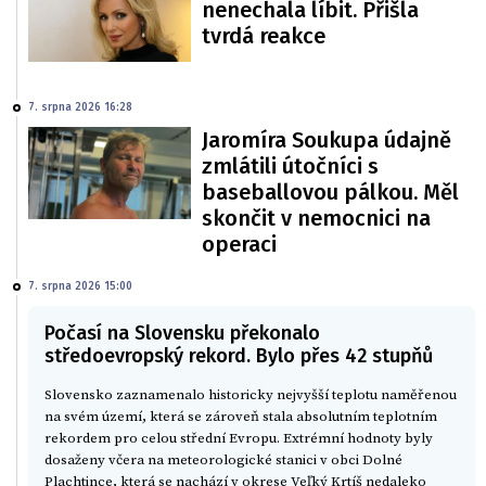
nenechala líbit. Přišla
tvrdá reakce
7. srpna 2026 16:28
Jaromíra Soukupa údajně
zmlátili útočníci s
baseballovou pálkou. Měl
skončit v nemocnici na
operaci
7. srpna 2026 15:00
Počasí na Slovensku překonalo
středoevropský rekord. Bylo přes 42 stupňů
Slovensko zaznamenalo historicky nejvyšší teplotu naměřenou
na svém území, která se zároveň stala absolutním teplotním
rekordem pro celou střední Evropu. Extrémní hodnoty byly
dosaženy včera na meteorologické stanici v obci Dolné
Plachtince, která se nachází v okrese Veľký Krtíš nedaleko