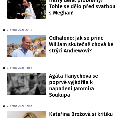
Tohle se dělo před svatbou
s Meghan!
7. srpna 2026 20:14
Odhaleno: Jak se princ
William skutečně chová ke
strýci Andrewovi?
7. srpna 2026 18:59
Agáta Hanychová se
poprvé vyjádřila k
napadení Jaromíra
Soukupa
7. srpna 2026 17:44
Kateřina Brožová si kritiku