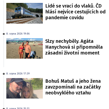
Lidé se vrací do vlaků. ČD
hlásí nejvíce cestujících od
pandemie covidu
8. srpna 2026 19:06
Slzy nechyběly. Agáta
Hanychová si připomněla
zásadní životní moment
8. srpna 2026 17:39
Bohuš Matuš a jeho žena
zavzpomínali na začátky
neobvyklého vztahu
8. srpna 2026 15:12