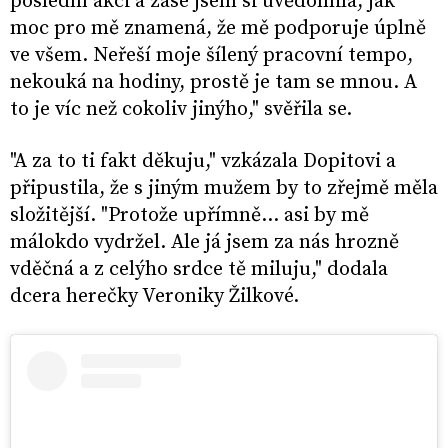
poslední akci a zase jsem si uvědomila, jak
moc pro mě znamená, že mě podporuje úplně
ve všem. Neřeší moje šílený pracovní tempo,
nekouká na hodiny, prostě je tam se mnou. A
to je víc než cokoliv jinýho," svěřila se.
"A za to ti fakt děkuju," vzkázala Dopitovi a
připustila, že s jiným mužem by to zřejmě měla
složitější. "Protože upřímně… asi by mě
málokdo vydržel. Ale já jsem za nás hrozně
vděčná a z celýho srdce tě miluju," dodala
dcera herečky Veroniky Žilkové.