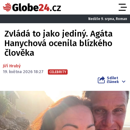
Neděle 9. srpna, Roman
Zvládá to jako jediný. Agáta
Hanychová ocenila blízkého
člověka
Jiří Hrubý
19. května 2026 18:27
CELEBRITY
Sdílet
článek