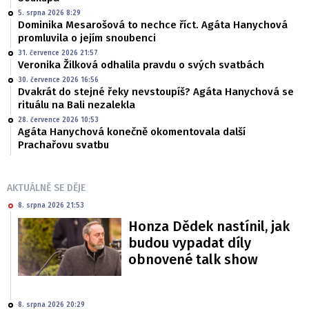
5. srpna 2026 8:29
Dominika Mesarošová to nechce říct. Agáta Hanychová
promluvila o jejím snoubenci
31. července 2026 21:57
Veronika Žilková odhalila pravdu o svých svatbách
30. července 2026 16:56
Dvakrát do stejné řeky nevstoupíš? Agáta Hanychová se
rituálu na Bali nezalekla
28. července 2026 10:53
Agáta Hanychová konečně okomentovala další
Prachařovu svatbu
AKTUÁLNĚ SE DĚJE
8. srpna 2026 21:53
Honza Dědek nastínil, jak
budou vypadat díly
obnovené talk show
8. srpna 2026 20:29